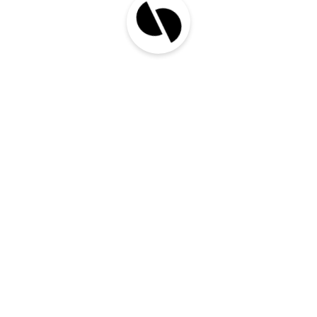
eesmärgiks hädavajaliku kauba saatmine,
tööprotsessi katkestuse vältimine või kiire
tarnelahendus kliendile, kiired kaubaveod
aitavad hoida