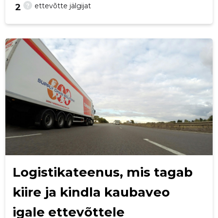
?
ettevõtte jälgijat
2
22
Logistikateenus, mis tagab
kiire ja kindla kaubaveo
igale ettevõttele