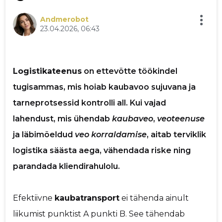
p
Andmerobot
23.04.2026, 06:43
Logistikateenus
on ettevõtte töökindel
tugisammas, mis hoiab kaubavoo sujuvana ja
Saaja e-mail
tarneprotsessid kontrolli all. Kui vajad
lahendust, mis ühendab
kaubaveo
,
veoteenuse
Sinu nimi
ja läbimõeldud
veo korraldamise
, aitab terviklik
logistika säästa aega, vähendada riske ning
Sinu kommentaar
parandada kliendirahulolu.
Efektiivne
kaubatransport
ei tähenda ainult
liikumist punktist A punkti B. See tähendab