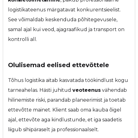
logistikateenus märgatavat konkurentsieelist.
See võimaldab keskenduda põhitegevusele,
samal ajal kui veod, ajagraafikud ja transport on
kontrolli all.
Olulisemad eelised ettevõttele
Tõhus logistika aitab kasvatada töökindlust kogu
tarneahelas. Hästi juhitud
veoteenus
vähendab
hilinemiste riski, parandab planeerimist ja toetab
ettevõtte mainet. Klient saab oma kauba õigel
ajal, ettevõte aga kindlustunde, et iga saadetis
liigub sihipäraselt ja professionaalselt.