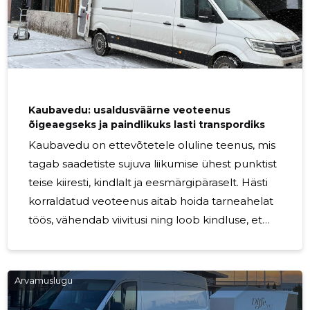
kontrollitud algusest lõpuni. Seetõttu
keskenduvad eriveod veose iseloomu,
mõõtude, kaalude ja sihtkoha eripärade
arvestamisele. Selline lähenemine sobib
ettevõtetele ja eraisikutele, kes vajavad
Kaubavedu: usaldusväärne veoteenus
õigeaegseks ja paindlikuks lasti transpordiks
Kaubavedu on ettevõtetele oluline teenus, mis
tagab saadetiste sujuva liikumise ühest punktist
teise kiiresti, kindlalt ja eesmärgipäraselt. Hästi
korraldatud veoteenus aitab hoida tarneahelat
töös, vähendab viivitusi ning loob kindluse, et
lasti transport toimub kokkulepitud ajal ja
nõutud tingimustel. Kui igapäevased
äriprotsessid sõltuvad täpsest logistilisest
Arvamuslugu
korraldusest, on paindlik kaubatransport