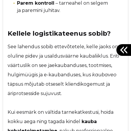
Parem kontroll
– tarneahel on selgem
ja paremini juhitav.
Kellele logistikateenus sobib?
See lahendus sobib ettevõtetele, kelle jaoks on
oluline pidev ja usaldusväärne kaubaliiklus. Eriti
väärtuslik on see jaekaubanduses, tootmises,
hulgimüügis ja e-kaubanduses, kus
kaubaveo
täpsus mõjutab otseselt kliendikogemust ja
äriprotsesside sujuvust.
Kui eesmärk on vältida tarnekatkestusi, hoida
kokku aega ning tagada kindel
kauba
kohaletoimetamine
, pakub professionaalne