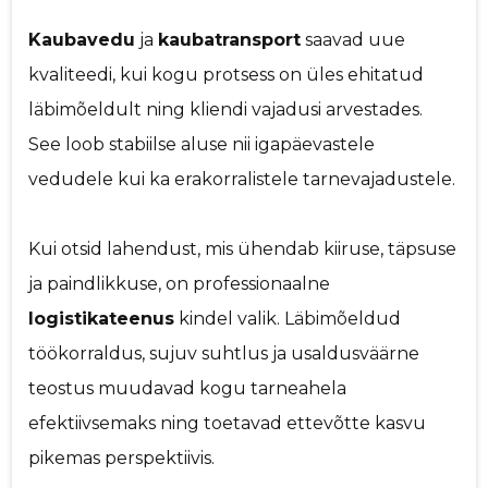
Kaubavedu
ja
kaubatransport
saavad uue
kvaliteedi, kui kogu protsess on üles ehitatud
läbimõeldult ning kliendi vajadusi arvestades.
See loob stabiilse aluse nii igapäevastele
vedudele kui ka erakorralistele tarnevajadustele.
Kui otsid lahendust, mis ühendab kiiruse, täpsuse
ja paindlikkuse, on professionaalne
logistikateenus
kindel valik. Läbimõeldud
töökorraldus, sujuv suhtlus ja usaldusväärne
teostus muudavad kogu tarneahela
efektiivsemaks ning toetavad ettevõtte kasvu
pikemas perspektiivis.