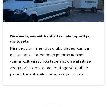
konkurentsieelis. See sobib nii väiksematele
saadetistele kui ka regulaarsetele
veovajadustele, pakkudes lahendust
ettevõtetele, kes hindavad usaldusväärsust,
ajakriitilisust ja
Kiire vedu, mis viib kaubad kohale täpselt ja
viivituseta
Kiire vedu on lahendus olukordades, kus iga
minut loeb ja tarne peab jõudma kohale
võimalikult kiiresti. Kui tegemist on ajakriitilise
veoga , väiksemate saadetistega või oluliste
pakendite kohaletoimetamisega, on vaja
teenust, mis reageerib kiiresti, liigub paindlikult
ja hoiab lubatud ajast kinni. Kiire kaubavedu
sobib ettevõtetele ja eraisikutele, kes vajavad
kindlat, täpset ja usaldusväärset transporti
ootamatutes või pingelistes olukordades. Olgu