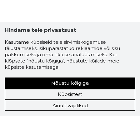
Hindame teie privaatsust
Kasutame küpsiseid teie sirvimiskogemuse
täiustamiseks, isikupärastatud reklaamide või sisu
pakkumiseks ja oma liikluse analüüsimiseks. Kui
klõpsate "nõustu kõigiga", nõustute kõikide meie
küpsiste kasutamisega.
Nõustu kõigiga
Küpsistest
Ainult vajalikud