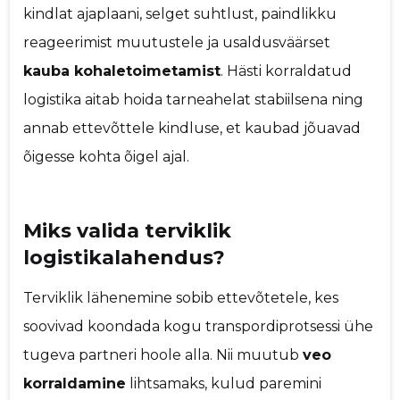
kindlat ajaplaani, selget suhtlust, paindlikku
reageerimist muutustele ja usaldusväärset
kauba kohaletoimetamist
. Hästi korraldatud
logistika aitab hoida tarneahelat stabiilsena ning
annab ettevõttele kindluse, et kaubad jõuavad
õigesse kohta õigel ajal.
Miks valida terviklik
logistikalahendus?
Terviklik lähenemine sobib ettevõtetele, kes
soovivad koondada kogu transpordiprotsessi ühe
tugeva partneri hoole alla. Nii muutub
veo
korraldamine
lihtsamaks, kulud paremini