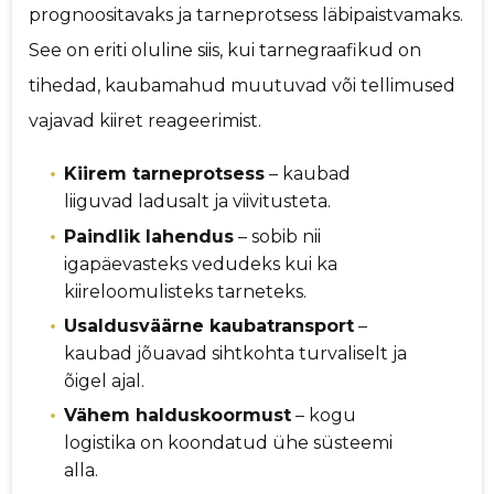
prognoositavaks ja tarneprotsess läbipaistvamaks.
See on eriti oluline siis, kui tarnegraafikud on
tihedad, kaubamahud muutuvad või tellimused
vajavad kiiret reageerimist.
Kiirem tarneprotsess
– kaubad
liiguvad ladusalt ja viivitusteta.
Paindlik lahendus
– sobib nii
igapäevasteks vedudeks kui ka
kiireloomulisteks tarneteks.
Usaldusväärne kaubatransport
–
kaubad jõuavad sihtkohta turvaliselt ja
õigel ajal.
Vähem halduskoormust
– kogu
logistika on koondatud ühe süsteemi
alla.