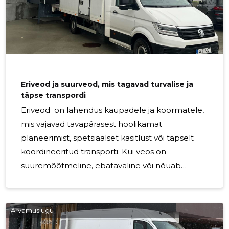
Eriveod ja suurveod, mis tagavad turvalise ja
täpse transpordi
Eriveod on lahendus kaupadele ja koormatele,
mis vajavad tavapärasest hoolikamat
planeerimist, spetsiaalset käsitlust või täpselt
koordineeritud transporti. Kui veos on
suuremõõtmeline, ebatavaline või nõuab
kindlaid tingimusi, aitab läbimõeldud
transpordikorraldus vältida viivitusi, riske ja
tarbetuid kulusid. Erilahendusi vajavate vedude
Arvamuslugu
puhul on kõige olulisem, et kogu protsess oleks