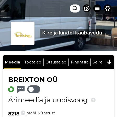
Kiire ja kindel kaubavedu
Meedia
Töötajad
Otsustajad
Finantsid
Seire
BREIXTON OÜ
Ärimeedia ja uudisvoog
?
?
profiili külastust
8218