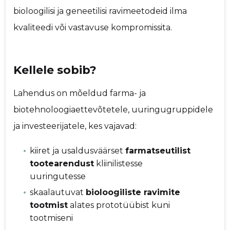
bioloogilisi ja geneetilisi ravimeetodeid ilma
kvaliteedi või vastavuse kompromissita.
Kellele sobib?
Lahendus on mõeldud farma- ja
biotehnoloogiaettevõtetele, uuringugruppidele
ja investeerijatele, kes vajavad:
kiiret ja usaldusväärset
farmatseutilist
tootearendust
kliinilistesse
uuringutesse
skaalautuvat
bioloogiliste ravimite
tootmist
alates prototüübist kuni
tootmiseni