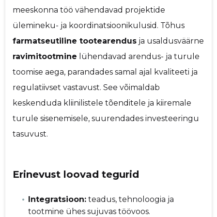
meeskonna töö vähendavad projektide
ülemineku- ja koordinatsioonikulusid. Tõhus
farmatseutiline tootearendus
ja usaldusväärne
ravimitootmine
lühendavad arendus- ja turule
toomise aega, parandades samal ajal kvaliteeti ja
regulatiivset vastavust. See võimaldab
keskenduda kliinilistele tõenditele ja kiiremale
turule sisenemisele, suurendades investeeringu
tasuvust.
Erinevust loovad tegurid
Integratsioon:
teadus, tehnoloogia ja
tootmine ühes sujuvas töövoos.