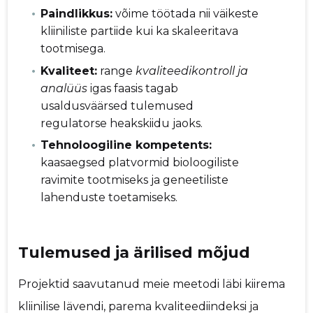
Paindlikkus:
võime töötada nii väikeste
kliiniliste partiide kui ka skaleeritava
tootmisega.
Kvaliteet:
range
kvaliteedikontroll ja
analüüs
igas faasis tagab
usaldusväärsed tulemused
regulatorse heakskiidu jaoks.
Tehnoloogiline kompetents:
kaasaegsed platvormid bioloogiliste
ravimite tootmiseks ja geneetiliste
lahenduste toetamiseks.
Tulemused ja ärilised mõjud
Projektid saavutanud meie meetodi läbi kiirema
kliinilise lävendi, parema kvaliteediindeksi ja