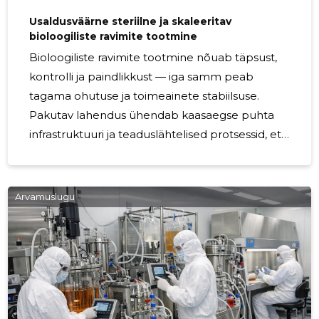
Usaldusväärne steriilne ja skaleeritav
bioloogiliste ravimite tootmine
Bioloogiliste ravimite tootmine nõuab täpsust,
kontrolli ja paindlikkust — iga samm peab
tagama ohutuse ja toimeainete stabiilsuse.
Pakutav lahendus ühendab kaasaegse puhta
infrastruktuuri ja teaduslähtelised protsessid, et
toimetada steriilseid ja skaleeritavaid
biotehnoloogilisi lahendusi eri
annustamisvormides. Süsteemse
Arvamuslugu
kvaliteedijuhtimise ja range regulatiivse
vastavusega tagatakse tulemus, mis toetab
turule jõudmist ja patsiendi ohutust. Kellele
sobib Teenustus on mõeldud
farmaatsiaettevõtetele, biotehnoloogia start-
up’idele, kliiniliste uuringute partneritele ja