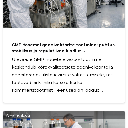
GMP-tasemel geenivektorite tootmine: puhtus,
stabiilsus ja regulatiivne kindlus
geeniterapeutiliste ravimite turuletoomiseks
Ülevaade GMP nõuetele vastav tootmine
keskendub kõrgkvaliteetsete geenivektorite ja
geeniterapeutiliste ravimite valmistamisele, mis
toetavad nii kliinilisi katseid kui ka
kommertstootmist. Teenused on loodud
geneetiliste ravimeetodite arenduseks,
pakkudes skaleeritavat, turvalist ja
reprodutseeritavat tootmislahendust, mis
Arvamuslugu
vähendab arendusriske ja kiirendab ajajoont