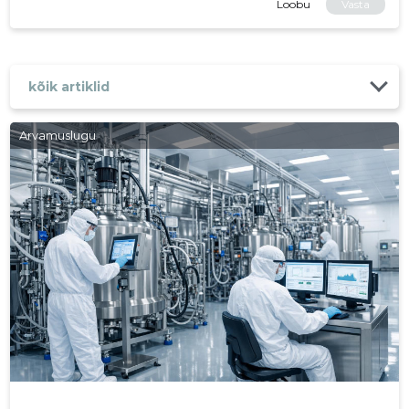
Loobu
Vasta
kõik artiklid
Arvamuslugu