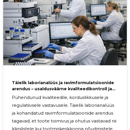
turule jõudmiseks. Kes sellest kasu saab?
Teenused sobivad biotehnoloogiaettevõtetele,
farmaatsiafirmadele, teaduslaboritele ja
alustavatele meeskondadele, kes nõuavad
usaldusväärset geenivektorite tootmist kliinilise
Täielik laborianalüüs ja ravimformulatsioonide
arendus – usaldusväärne kvaliteedikontroll ja
valideeritud tootmisprotsessid
Pühendunud kvaliteedile, korduslikkusele ja
regulatiivsele vastavusele. Täielik laborianalüüs
ja kohandatud ravimformulatsioonide arendus
tagavad, et toote toimivus ja ohutus vastavad nii
kliinilistele kui tootmiskeskkonna nõudmistele.