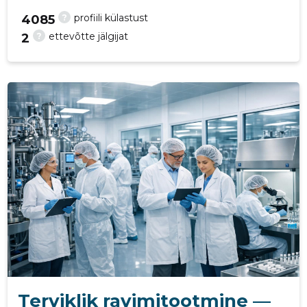
?
profiili külastust
4085
?
ettevõtte jälgijat
2
19
Terviklik ravimitootmine —