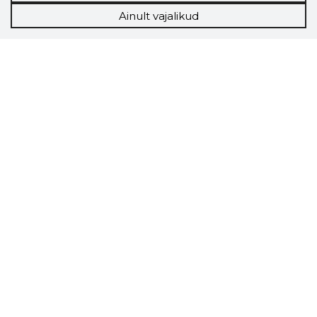
Ainult vajalikud
Storybook
Chrome laiendus
Storybooki laiendus ütleb Sulle, mis firma
veebilehel Sa parajasti viibid ja kui usaldusväärne
see firma täna on.
LAADI LAIENDUS ALLA