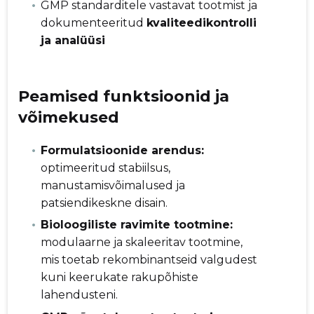
GMP standarditele vastavat tootmist ja
dokumenteeritud
kvaliteedikontrolli
ja analüüsi
Peamised funktsioonid ja
võimekused
Formulatsioonide arendus:
optimeeritud stabiilsus,
manustamisvõimalused ja
patsiendikeskne disain.
Bioloogiliste ravimite tootmine:
modulaarne ja skaleeritav tootmine,
mis toetab rekombinantseid valgudest
kuni keerukate rakupõhiste
lahendusteni.