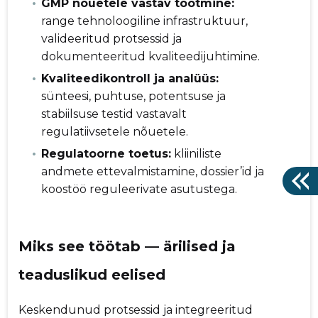
GMP nõuetele vastav tootmine:
range tehnoloogiline infrastruktuur,
valideeritud protsessid ja
dokumenteeritud kvaliteedijuhtimine.
Kvaliteedikontroll ja analüüs:
sünteesi, puhtuse, potentsuse ja
stabiilsuse testid vastavalt
regulatiivsetele nõuetele.
Regulatoorne toetus:
kliiniliste
andmete ettevalmistamine, dossier’id ja
koostöö reguleerivate asutustega.
Miks see töötab — ärilised ja
teaduslikud eelised
Keskendunud protsessid ja integreeritud