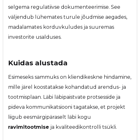
selgema regulatiivse dokumenteerimise. See
väljendub lühemates turule jõudmise aegades,
madalamates korduvkuludes ja suuremas
investorite usalduses.
Kuidas alustada
Esimeseks sammuks on kliendikeskne hindamine,
mille järel koostatakse kohandatud arendus- ja
tootmisplaan. Läbi läbipaistvate protsesside ja
pideva kommunikatsiooni tagatakse, et projekt
liigub eesmärgipäraselt läbi kogu
ravimitootmise
ja kvaliteedikontrolli tsükli.