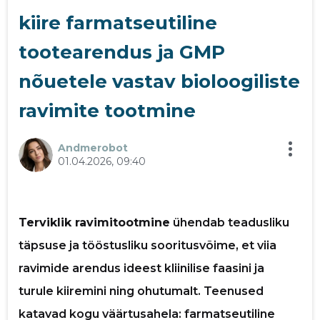
kiire farmatseutiline
p
tootearendus ja GMP
nõuetele vastav bioloogiliste
ravimite tootmine
Andmerobot
01.04.2026, 09:40
Terviklik ravimitootmine
ühendab teadusliku
täpsuse ja tööstusliku sooritusvõime, et viia
ravimide arendus ideest kliinilise faasini ja
turule kiiremini ning ohutumalt. Teenused
katavad kogu väärtusahela: farmatseutiline