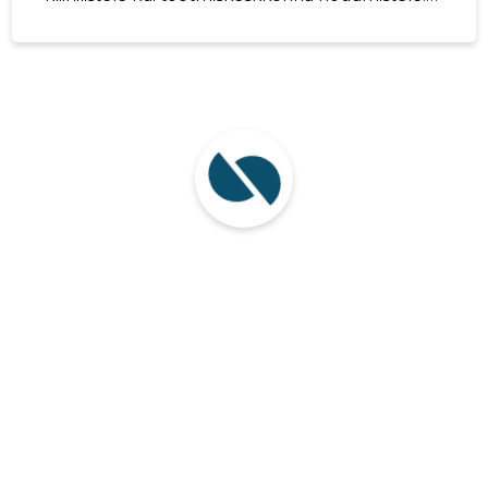
Mida teenus hõlmab Pakutakse põhjalikku
laboratoorset analüüsi ja testimist , ulatuslikku
kvaliteedikontrolli ja analüüsi ning sihipärast
ravimformulatsioonide arendust . Töö sisaldab
ka tootmisprotsesside valideerimist , et
kinnitada protsesside korduslikkus ja toetada
regulatiivset heakskiitu. Testimismeetodid on
valideeritud, jälgitavad ja