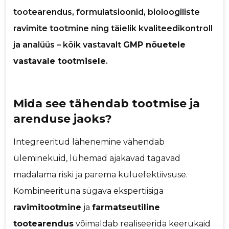
Saaja e-mail
tootearendus, formulatsioonid, bioloogiliste
ravimite tootmine ning täielik kvaliteedikontroll
Sinu nimi
ja analüüs – kõik vastavalt
GMP nõuetele
vastavale tootmisele
.
Sinu kommentaar
Mida see tähendab tootmise ja
arenduse jaoks?
Integreeritud lähenemine vähendab
üleminekuid, lühemad ajakavad tagavad
madalama riski ja parema kuluefektiivsuse.
Kombineerituna sügava ekspertiisiga
ravimitootmine
ja
farmatseutiline
tootearendus
võimaldab realiseerida keerukaid