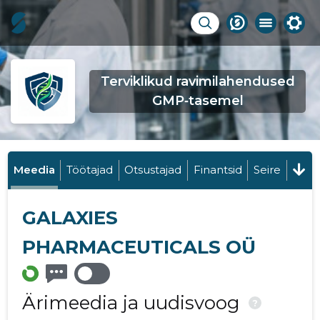
Terviklikud ravimilahendused
GMP‑tasemel
Meedia
Töötajad
Otsustajad
Finantsid
Seire
GALAXIES
PHARMACEUTICALS OÜ
Ärimeedia ja uudisvoog
?