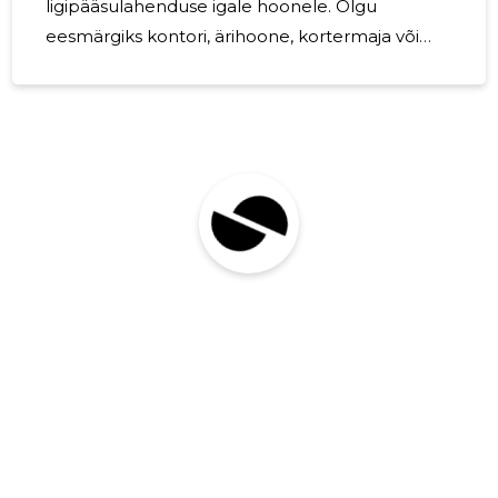
ligipääsulahenduse igale hoonele. Olgu
eesmärgiks kontori, ärihoone, kortermaja või
muu objekti turvalisuse tõstmine, hästi valitud
süsteem aitab hallata sissepääsu tõhusalt ning
vähendab soovimatut ligipääsu. Miks valida
kaasaegsed ukselukusüsteemid? Tänapäevased
ukselukusüsteemid ühendavad endas
turvalisuse, kasutusmugavuse ja paindlikkuse.
Need sobivad nii igapäevaseks kasutuseks kui
ka olukordadesse, kus on vaja täpsemat
kontrolli, kes, millal ja millisele alale