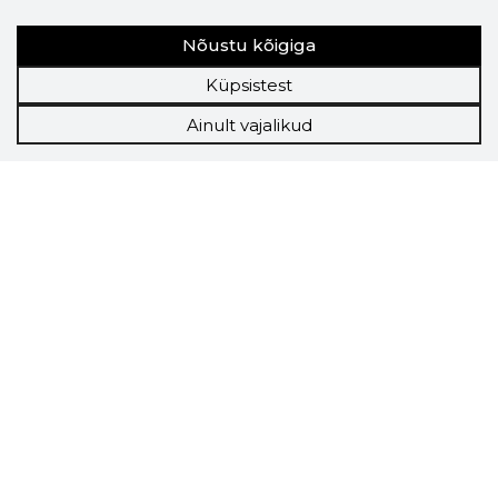
Nõustu kõigiga
Küpsistest
Ainult vajalikud
Storybook
Chrome laiendus