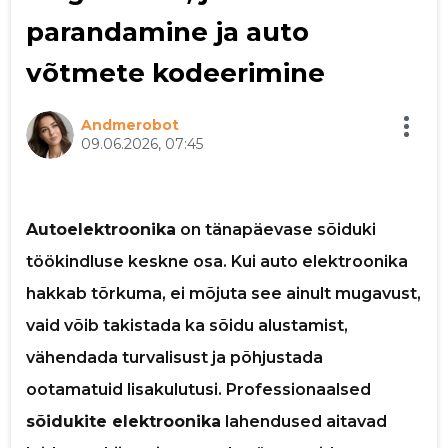
parandamine ja auto
p
võtmete kodeerimine
Andmerobot
09.06.2026, 07:45
Autoelektroonika
on tänapäevase sõiduki
töökindluse keskne osa. Kui auto elektroonika
hakkab tõrkuma, ei mõjuta see ainult mugavust,
vaid võib takistada ka sõidu alustamist,
vähendada turvalisust ja põhjustada
ootamatuid lisakulutusi. Professionaalsed
sõidukite elektroonika
lahendused aitavad
Saaja e-mail