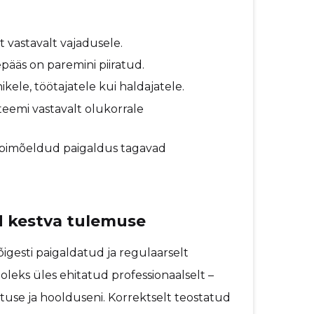
t vastavalt vajadusele.
epääs on paremini piiratud.
nikele, töötajatele kui haldajatele.
steemi vastavalt olukorrale
äbimõeldud paigaldus tagavad
d kestva tulemuse
õigesti paigaldatud ja regulaarselt
leks üles ehitatud professionaalselt –
tuse ja hoolduseni. Korrektselt teostatud