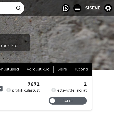
SISENE
roonika.
ohustused
Võrgustikud
Seire
Koond
7672
2
?
?
profiili külastust
ettevõtte jälgijat
JÄLGI