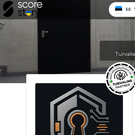
EE
Turvali