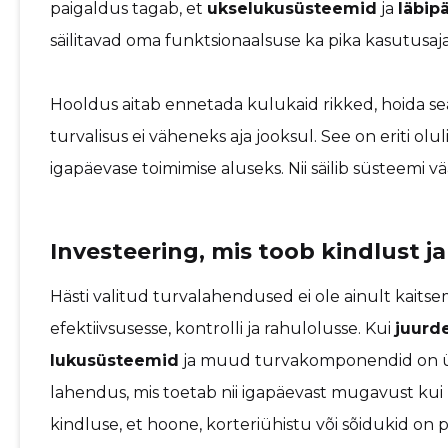
paigaldus tagab, et
ukselukusüsteemid
ja
läbip
säilitavad oma funktsionaalsuse ka pika kasutusaja
Hooldus aitab ennetada kulukaid rikked, hoida s
turvalisus ei väheneks aja jooksul. See on eriti o
igapäevase toimimise aluseks. Nii säilib süsteemi 
Investeering, mis toob kindlust 
Hästi valitud turvalahendused ei ole ainult kait
efektiivsusesse, kontrolli ja rahulolusse. Kui
juurd
lukusüsteemid
ja muud turvakomponendid on üh
lahendus, mis toetab nii igapäevast mugavust kui k
kindluse, et hoone, korteriühistu või sõidukid on p