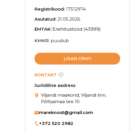
Registrikood:
17512974
Asutatud:
21.05.2026
EMTAK:
Eriehitustööd (43999)
KMKR
puudub
LISAN CRM'I
?
KONTAKT
Juriidiline aadress
Viljandi maakond, Viljandi linn,
Põltsamaa tee 10
mareknoot@gmail.com
+372 520 2982