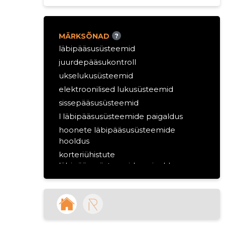
MÄRKSÕNAD
?
läbipääsusüsteemid
juurdepääsukontroll
ukselukusüsteemid
elektroonilised lukusüsteemid
sissepääsusüsteemid
l läbipääsusüsteemide paigaldus
hoonete läbipääsusüsteemide
hooldus
korteriühistute
läbipääsusüsteemide paigaldus
autoelektroonika
sõidukite elektroonika
juhtmoodulid
auto võtmete kodeerimine