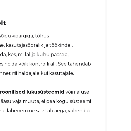
lt
sõidukipargiga, tõhus
, kasutajasõbralik ja töökindel.
a, kes, millal ja kuhu pääseb,
s hoida kõik kontrolli all. See tähendab
et nii haldajale kui kasutajale.
troonilised lukusüsteemid
võimaluse
ligipääsu vaja muuta, ei pea kogu süsteemi
lline lähenemine säästab aega, vähendab