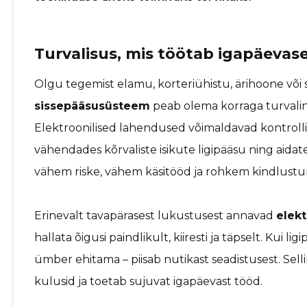
Turvalisus, mis töötab igapäevase
Olgu tegemist elamu, korteriühistu, ärihoone või 
sissepääsusüsteem
peab olema korraga turvaline
Elektroonilised lahendused võimaldavad kontrollid
vähendades kõrvaliste isikute ligipääsu ning aidate
vähem riske, vähem käsitööd ja rohkem kindlustunn
Erinevalt tavapärasest lukustusest annavad
elek
hallata õigusi paindlikult, kiiresti ja täpselt. Kui 
ümber ehitama – piisab nutikast seadistusest. Se
kulusid ja toetab sujuvat igapäevast tööd.