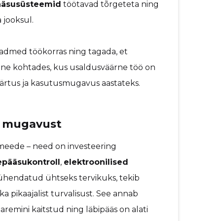
ääsusüsteemid
töötavad tõrgeteta ning
 jooksul.
eadmed töökorras ning tagada, et
luline kohtades, kus usaldusväärne töö on
väärtus ja kasutusmugavus aastateks.
ja mugavust
semeede – need on investeering
epääsukontroll
,
elektroonilised
endatud ühtseks tervikuks, tekib
a pikaajalist turvalisust. See annab
aremini kaitstud ning läbipääs on alati