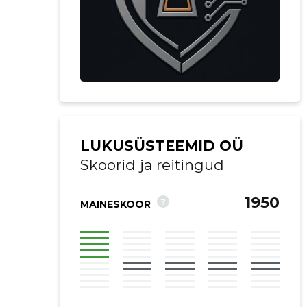
LUKUSÜSTEEMID OÜ
Skoorid ja reitingud
1950
?
MAINESKOOR
Saaja e-mail
Saaja e-mail
Saaja e-mail
Sinu kommen
Sinu kommen
Sinu kommen