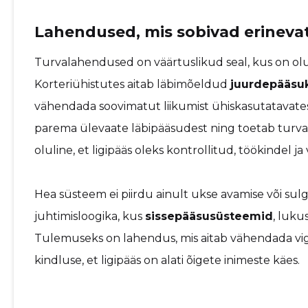
Lahendused, mis sobivad erinevat
Turvalahendused on väärtuslikud seal, kus on oluli
Korteriühistutes aitab läbimõeldud
juurdepääsuk
vähendada soovimatut liikumist ühiskasutatavate
parema ülevaate läbipääsudest ning toetab turva
oluline, et ligipääs oleks kontrollitud, töökindel ja 
Hea süsteem ei piirdu ainult ukse avamise või sul
juhtimisloogika, kus
sissepääsusüsteemid
, luku
Tulemuseks on lahendus, mis aitab vähendada vi
kindluse, et ligipääs on alati õigete inimeste käes.