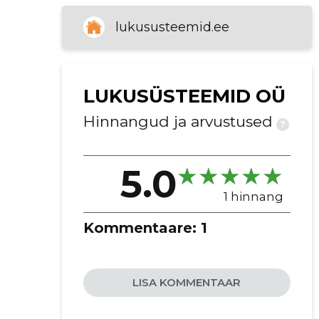
lukuabi
lukususteemid.ee
autovõtmed
programmeerimine
fonosüsteemid
eriehitustööd
LUKUSÜSTEEMID OÜ
Hinnangud ja arvustused
?
5.0
1 hinnang
Kommentaare:
1
LISA KOMMENTAAR