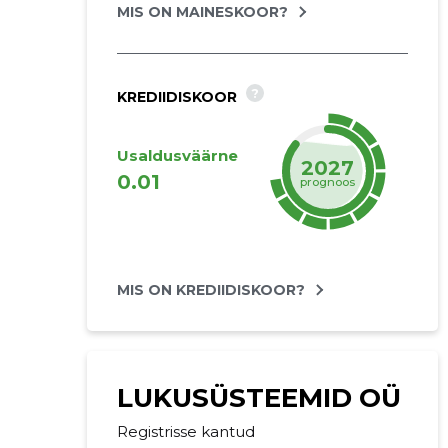
Saaja e-mail
MIS ON MAINESKOOR?
Sinu kommen
?
KREDIIDISKOOR
Usaldusväärne
2027
0.01
prognoos
MIS ON KREDIIDISKOOR?
LUKUSÜSTEEMID OÜ
Registrisse kantud