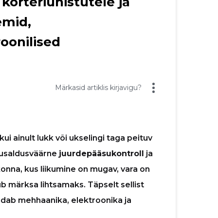
orteriühistutele ja
emid,
roonilised
Märkasid artiklis kirjavigu?
 ainult lukk või ukselingi taga peituv
 usaldusväärne
juurdepääsukontroll
ja
nna, kus liikumine on mugav, vara on
 märksa lihtsamaks. Täpselt sellist
ndab mehhaanika, elektroonika ja