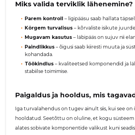
Miks valida terviklik lähenemine?
Parem kontroll
– ligipääsu saab hallata täpsel
Kõrgem turvalisus
– kõrvaliste isikute juurd
Mugavam kasutus
– läbipääs on sujuv nii ela
Paindlikkus
– õigusi saab kiiresti muuta ja sü
kohandada.
Töökindlus
– kvaliteetsed komponendid ja l
stabiilse toimimise.
Paigaldus ja hooldus, mis tagava
Iga turvalahendus on tugev ainult siis, kui see on 
hooldatud. Seetõttu on oluline, et kogu süsteem o
alates sobivate komponentide valikust kuni seadis