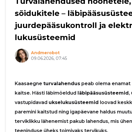
Turvalahendused hoonetele, k
Sinu nimi
sõidukitele – läbipääsusüste
taar
juurdepääsukontroll ja elekt
lukusüsteemid
Andmerobot
09.06.2026, 07:45
Kaasaegne
turvalahendus
peab olema enamat kui
kaitse. Hästi läbimõeldud
läbipääsusüsteemid
,
vastupidavad
ukselukusüsteemid
loovad keskko
paremini kaitstud ning igapäevane haldus muutub
terviklikku lähenemist pakub lahendus, mis ühe
teeninduse üheks toimivaks tervikuks.