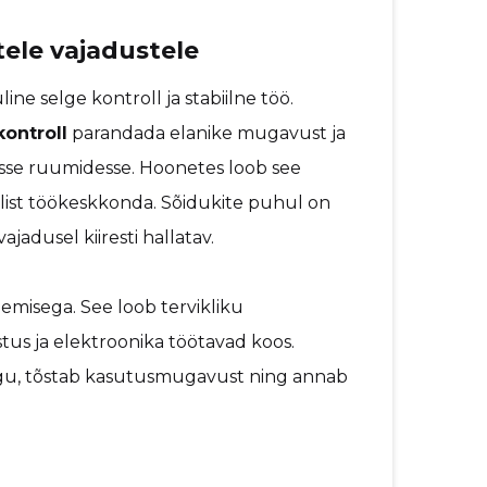
ele vajadustele
ne selge kontroll ja stabiilne töö.
ontroll
parandada elanike mugavust ja
sse ruumidesse. Hoonetes loob see
list töökeskkonda. Sõidukite puhul on
vajadusel kiiresti hallatav.
gemisega. See loob tervikliku
stus ja elektroonika töötavad koos.
gu, tõstab kasutusmugavust ning annab