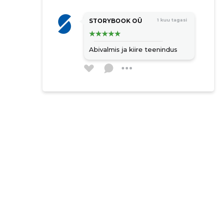
STORYBOOK OÜ
1 kuu tagasi
Abivalmis ja kiire teenindus