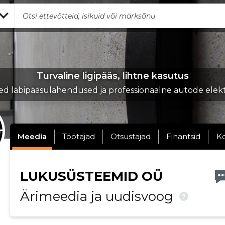
Turvaline ligipääs, lihtne kasutus
sed läbipääsulahendused ja professionaalne autode elekt
Meedia
Töötajad
Otsustajad
Finantsid
K
LUKUSÜSTEEMID OÜ
Ärimeedia ja uudisvoog
?