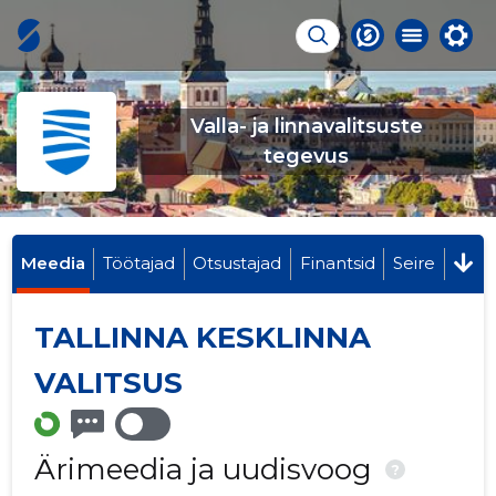
Valla- ja linnavalitsuste
tegevus
Meedia
Töötajad
Otsustajad
Finantsid
Seire
TALLINNA KESKLINNA
VALITSUS
Ärimeedia ja uudisvoog
?