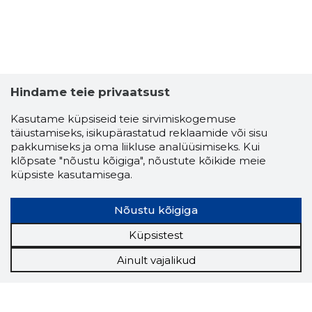
Hindame teie privaatsust
Kasutame küpsiseid teie sirvimiskogemuse
täiustamiseks, isikupärastatud reklaamide või sisu
pakkumiseks ja oma liikluse analüüsimiseks. Kui
klõpsate "nõustu kõigiga", nõustute kõikide meie
küpsiste kasutamisega.
Nõustu kõigiga
Küpsistest
Ainult vajalikud