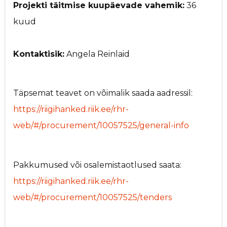
Projekti täitmise kuupäevade vahemik:
36
kuud
Kontaktisik:
Angela Reinlaid
Täpsemat teavet on võimalik saada aadressil:
https://riigihanked.riik.ee/rhr-
web/#/procurement/10057525/general-info
Pakkumused või osalemistaotlused saata:
https://riigihanked.riik.ee/rhr-
web/#/procurement/10057525/tenders