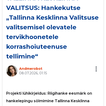
VALITSUS: Hankekutse
p
„Tallinna Kesklinna Valitsuse
Saaja e-mail
valitsemisel olevatele
Sinu nimi
tervikhoonetele
korrashoiuteenuse
Sinu kommentaar
tellimine“
Andmerobot
08.07.2026, 01:15
Projekti lühikirjeldus: Riigihanke eesmärk on
hankelepingu sõlmimine Tallinna Kesklinna