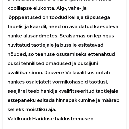
koolilapse elukohta. Alg-, vahe- ja
lõpppeatused on toodud kellaja täpsusega
tabelis ja kaardil, need on avaldatud käesoleva
hanke alusandmetes. Sealsamas on lepingus
huvitatud taotlejale ja bussile esitatavad
nõuded, so teenuse osutamiseks ettenähtud
bussi tehnilised omadused ja bussijuhi
kvalifikatsioon. Rakvere Vallavalitsus ootab
hankes osalejatelt vormikohaseid taotlusi,
seejärel teeb hankija kvalifitseeritud taotlejale
ettepaneku esitada hinnapakkumine ja määrab
selleks mõistliku aja.
Valdkond: Hariduse haldusteenused