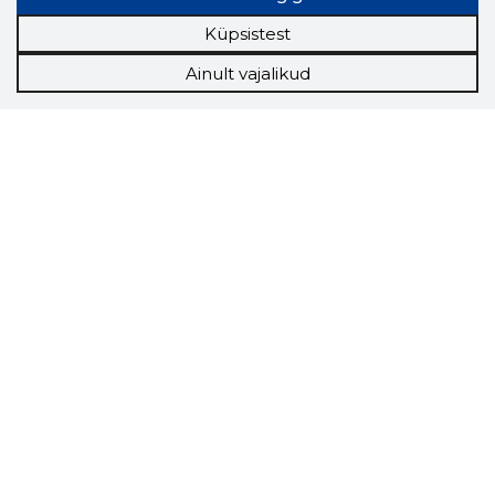
Küpsistest
Ainult vajalikud
Storybook
Chrome laiendus
Storybooki laiendus ütleb Sulle, mis firma
veebilehel Sa parajasti viibid ja kui usaldusväärne
see firma täna on.
LAADI LAIENDUS ALLA