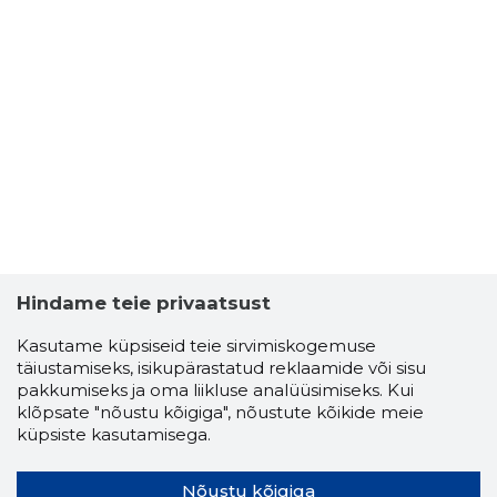
Hindame teie privaatsust
Kasutame küpsiseid teie sirvimiskogemuse
täiustamiseks, isikupärastatud reklaamide või sisu
pakkumiseks ja oma liikluse analüüsimiseks. Kui
klõpsate "nõustu kõigiga", nõustute kõikide meie
küpsiste kasutamisega.
Nõustu kõigiga