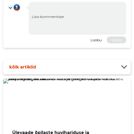
Loobu
Vasta
kõik artiklid
Ülevaade õpilaste huvihariduse ja