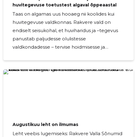
huvitegevuse toetustest algaval õppeaastal
Taas on algamas uus hooaeg nii koolides kui
huvitegevuse valdkonnas. Rakvere vald on
endiselt seisukohal, et huviharidus ja –tegevus
panustab paljudesse olulistesse
valdkondadesse – tervise hoidmisesse ja
edendamisse, loovuse ja ettevõtlikkuse
arendamisse, eneseväljendus- ja sotsiaalsete
oskuste paranemisse ning sellest peavad osa
saama kõik lapsed. Üldjoontes on huvitegevuse
valdkonnas valla toetuse põhimõtted samad
mis eelmisel õppeaastal. […] Source
Augustikuu leht on ilmumas
Leht veebis lugemiseks: Rakvere Valla Sõnumid