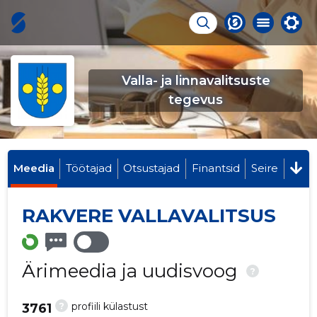
Valla- ja linnavalitsuste
tegevus
Meedia
Töötajad
Otsustajad
Finantsid
Seire
RAKVERE VALLAVALITSUS
Ärimeedia ja uudisvoog
?
?
profiili külastust
3761