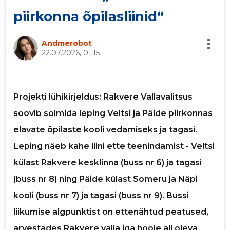
piirkonna õpilasliinid“
p
Saaja e-mail
Andmerobot
22.07.2026, 01:15
Sinu nimi
Projekti lühikirjeldus: Rakvere Vallavalitsus
Sinu kommentaar
soovib sõlmida leping Veltsi ja Päide piirkonnas
elavate õpilaste kooli vedamiseks ja tagasi.
Leping näeb kahe liini ette teenindamist - Veltsi
külast Rakvere kesklinna (buss nr 6) ja tagasi
(buss nr 8) ning Päide külast Sõmeru ja Näpi
kooli (buss nr 7) ja tagasi (buss nr 9). Bussi
liikumise algpunktist on ettenähtud peatused,
arvestades Rakvere valla iga hoole all oleva