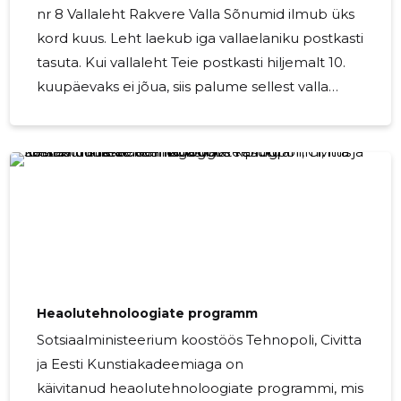
nr 8 Vallaleht Rakvere Valla Sõnumid ilmub üks
kord kuus. Leht laekub iga vallaelaniku postkasti
tasuta. Kui vallaleht Teie postkasti hiljemalt 10.
kuupäevaks ei jõua, siis palume sellest valla
kantseleisse teatada tel 5300 7650 või e-
postil: vallavalitsus@rakverevald.ee Toimetus
ootab materjale ja kaastöid iga kuu 20.
kuupäevaks e-
postile: rakverevallasonumid@gmail.com
Ärireklaami ja -kuulutusi lehes ei avaldata. Muu
info […] Source
Heaolutehnoloogiate programm
Sotsiaalministeerium koostöös Tehnopoli, Civitta
ja Eesti Kunstiakadeemiaga on
käivitanud heaolutehnoloogiate programmi, mis