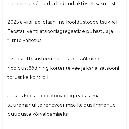
hästi vastu võetud ja leidnud aktiivset kasutust.
2025 a viidi läbi plaaniline hooldustööde tsükkel:
Teostati ventilatsiooniagregaatide puhastus ja
filtrite vahetus.
Tehti küttesüsteemis.s. h. soojussõlmede
hooldustööd ning korterite vee ja kanalisatsiooni
torustike kontroll.
Jätkus koostöö peatöövõtjaga varasema
suuremahulise renoveerimise käigus ilmnenud
puuduste kõrvaldamiseks.