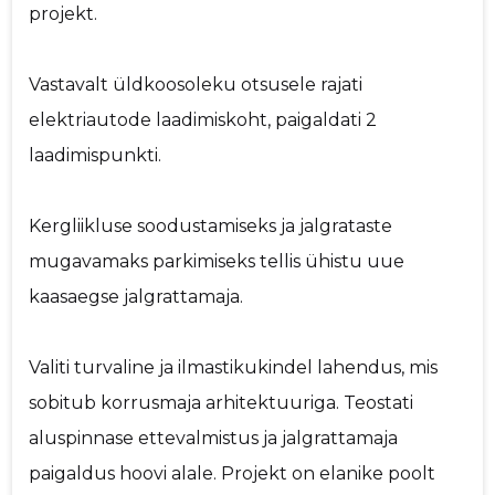
projekt.
Vastavalt üldkoosoleku otsusele rajati
elektriautode laadimiskoht, paigaldati 2
laadimispunkti.
Kergliikluse soodustamiseks ja jalgrataste
mugavamaks parkimiseks tellis ühistu uue
kaasaegse jalgrattamaja.
Valiti turvaline ja ilmastikukindel lahendus, mis
sobitub korrusmaja arhitektuuriga. Teostati
aluspinnase ettevalmistus ja jalgrattamaja
paigaldus hoovi alale. Projekt on elanike poolt