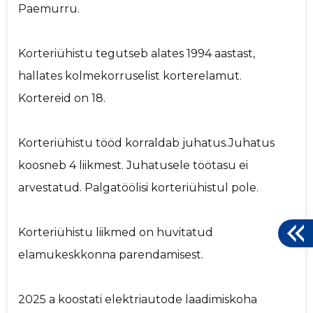
Paemurru.
Korteriühistu tegutseb alates 1994 aastast,
hallates kolmekorruselist korterelamut.
Kortereid on 18.
Korteriühistu tööd korraldab juhatus.Juhatus
koosneb 4 liikmest. Juhatusele töötasu ei
arvestatud. Palgatöölisi korteriühistul pole.
Korteriühistu liikmed on huvitatud
elamukeskkonna parendamisest.
2025 a koostati elektriautode laadimiskoha