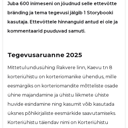
Juba 600 inimeseni on jõudnud selle ettevõtte
p
Sinu nimi
bränding ja tema tegevusi jälgib 1 Storybooki
kasutaja. Ettevõttele hinnanguid antud ei ole ja
Sinu kommentaar
kommentaarid puuduvad samuti.
Tegevusaruanne 2025
Mittetulundusühing Rakvere linn, Kaevu tn 8
korteriühistu on korteriomanike ühendus, mille
eesmärgiks on korteriomandite mõtteliste osade
ühine majandamine ja ühistu liikmete ühiste
huvide esindamine ning kasumit võib kasutada
üksnes põhikirjaliste eesmärkide saavutamiseks.
Korteriühistu täiendav nimi on Korteriühistu