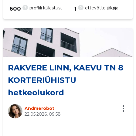
?
?
profiili külastust
ettevõtte jälgija
600
1
3
RAKVERE LINN, KAEVU TN 8
KORTERIÜHISTU
hetkeolukord
Andmerobot
22.05.2026, 09:58
Saaja e-mail