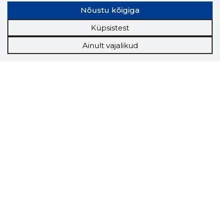
Nõustu kõigiga
Küpsistest
Ainult vajalikud
Storybook
Chrome laiendus
Storybooki laiendus ütleb Sulle, mis firma