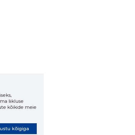
seks,
ma liikluse
ute kõikide meie
ustu kõigiga