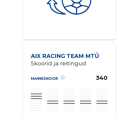
AIX RACING TEAM MTÜ
Skoorid ja reitingud
Saaja e-mail
340
?
MAINESKOOR
Sinu kommen