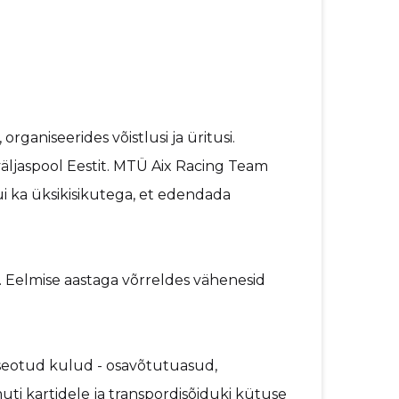
ganiseerides võistlusi ja üritusi.
 väljaspool Eestit. MTÜ Aix Racing Team
i ka üksikisikutega, et edendada
 Eelmise aastaga võrreldes vähenesid
seotud kulud - osavõtutuasud,
ti kartidele ja transpordisõiduki kütuse