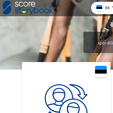
EE
spordil