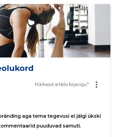
olukord
Märkasid artiklis kirjavigu?
ränding aga tema tegevusi ei jälgi ükski
ja kommentaarid puuduvad samuti.