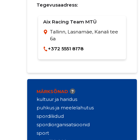
Tegevusaadress:
Aix Racing Team MTÜ
Tallinn, Lasnamäe, Kanali tee
6a
+372 5551 8178
MÄRKSÕNAD
?
kultuur ja haridus
puhkus ja meelelahutus
spordiliidud
spordiorganisatsioonid
sport