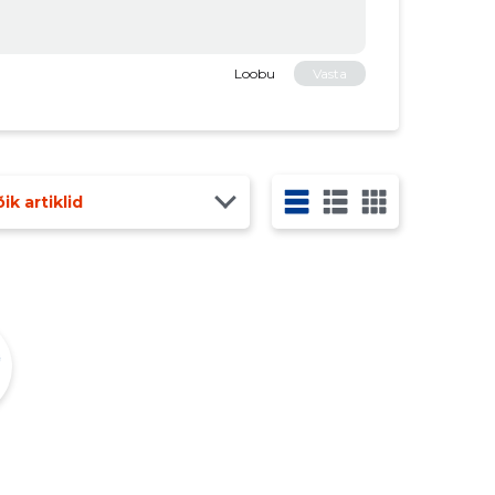
Loobu
Vasta
ik artiklid