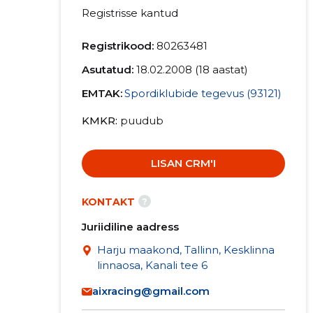
Registrisse kantud
Registrikood:
80263481
Asutatud:
18.02.2008 (18 aastat)
EMTAK:
Spordiklubide tegevus (93121)
KMKR
puudub
LISAN CRM'I
?
KONTAKT
Juriidiline aadress
Harju maakond, Tallinn, Kesklinna
linnaosa, Kanali tee 6
aixracing@gmail.com