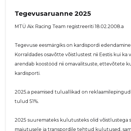
Tegevusaruanne 2025
MTÜ Aix Racing Team registreeriti 18.02.2008.a
Tegevuse eesmärgiks on kardispordi edendamine, or
Korraldades osavõtte võistlustest nii Eestis kui ka
arendab koostööd nii omavalitsuste, ettevõtete ku
kardisporti.
2025.a peamised tuluallikad on reklaamilepingud.
tulud 51%.
2025 suuremateks kulutusteks olid võistlustega 
majutusele ja transpordile tehtud kulutused, samu