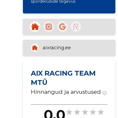
spordiklubide tegevus
aixracing.ee
AIX RACING TEAM
MTÜ
Hinnangud ja arvustused
?
0.0