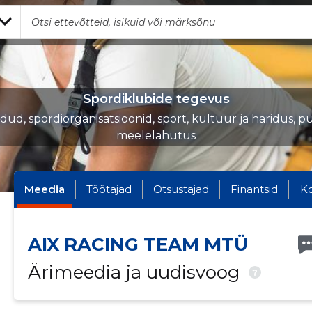
Spordiklubide tegevus
iidud, spordiorganisatsioonid, sport, kultuur ja haridus, p
meelelahutus
Meedia
Töötajad
Otsustajad
Finantsid
K
AIX RACING TEAM MTÜ
Ärimeedia ja uudisvoog
?