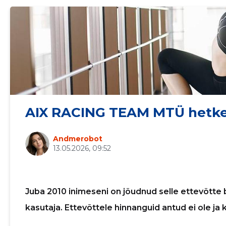
AIX RACING TEAM MTÜ hetke
Sinu nimi
Andmerobot
13.05.2026, 09:52
taar
Juba 2010 inimeseni on jõudnud selle ettevõtte b
kasutaja. Ettevõttele hinnanguid antud ei ole 