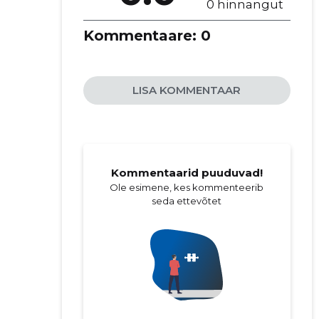
0 hinnangut
Kommentaare:
0
LISA KOMMENTAAR
Kommentaarid puuduvad!
Ole esimene, kes kommenteerib
seda ettevõtet