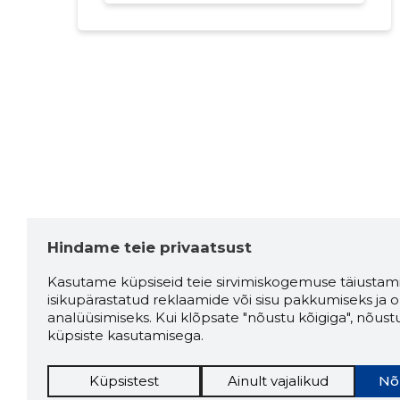
Hindame teie privaatsust
Kasutame küpsiseid teie sirvimiskogemuse täiustami
isikupärastatud reklaamide või sisu pakkumiseks ja o
analüüsimiseks. Kui klõpsate "nõustu kõigiga", nõust
küpsiste kasutamisega.
Küpsistest
Ainult vajalikud
Nõ