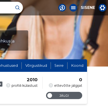
SISENE
uhkus ja
ohustused
Võrgustikud
Seire
Koond
2010
0
?
?
profiili külastust
ettevõtte jälgijat
JÄLGI