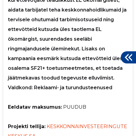
kui ettevõtjate teadlikkust EL ökomärgisest,
aidata tarbijatel teha keskkonnahoidlikumaid ja
tervisele ohutumaid tarbimisotsuseid ning
ettevõtteid kutsuda üles taotlema EL
ökomärgist, suurendades seeläbi
ringmajandusele üleminekut. Lisaks on
kampaania eesmärk kutsuda ettevõtteid üles
osalema SF21+ toetusmeetmetes, et toetada
jäätmekavas toodud tegevuste elluviimist.
Valdkond: Reklaami- ja turundusteenused
Eeldatav maksumus:
PUUDUB
Projekti tellija:
KESKKONNAINVESTEERINGUTE