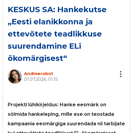
KESKUS SA: Hankekutse
p
„Eesti elanikkonna ja
Saaja e-mail
ettevõtete teadlikkuse
suurendamine ELi
Sinu nimi
ökomärgisest“
Sinu kommentaar
Andmerobot
01.07.2026, 01:15
Projekti lühikirjeldus: Hanke eesmärk on
sõlmida hankeleping, mille ese on teostada
kampaania eesmärgiga suurendada nii tarbijate