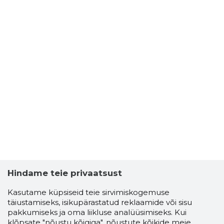
Hindame teie privaatsust
Kasutame küpsiseid teie sirvimiskogemuse
täiustamiseks, isikupärastatud reklaamide või sisu
pakkumiseks ja oma liikluse analüüsimiseks. Kui
klõpsate "nõustu kõigiga", nõustute kõikide meie