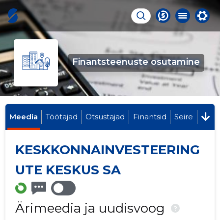
Finantsteenuste osutamine
Meedia
Töötajad
Otsustajad
Finantsid
Seire
KESKKONNAINVESTEERING
UTE KESKUS SA
Ärimeedia ja uudisvoog
?