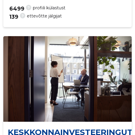
?
profiili külastust
6499
?
ettevõtte jälgijat
139
172
KESKKONNAINVESTEERINGUT