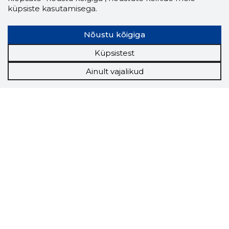
küpsiste kasutamisega.
Nõustu kõigiga
Küpsistest
Ainult vajalikud
Storybook
Chrome laiendus