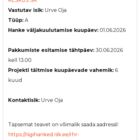
KESKUS SA
Vastutav isik:
Urve Oja
Tüüp:
A
Hanke väljakuulutamise kuupäev:
01.06.2026
Pakkumiste esitamise tähtpäev:
30.06.2026
kell 13.00
Projekti täitmise kuupäevade vahemik:
6
kuud
Kontaktisik:
Urve Oja
Täpsemat teavet on võimalik saada aadressil:
https://riigihanked.riik.ee/rhr-