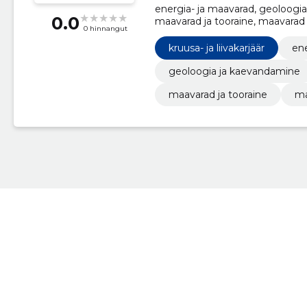
energia- ja maavarad, geoloog
0.0
maavarad ja tooraine, maavarad
0 hinnangut
kruusa- ja liivakarjäär
ene
geoloogia ja kaevandamine
maavarad ja tooraine
ma