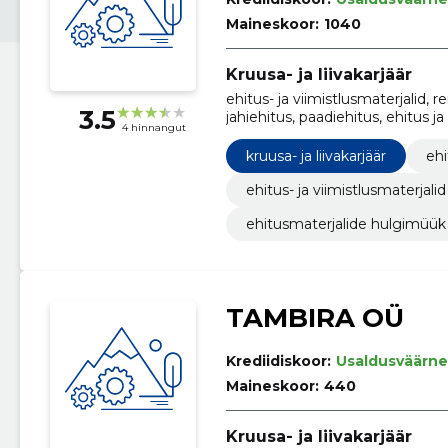
Maineskoor:
1040
Kruusa- ja liivakarjäär
ehitus- ja viimistlusmaterjalid,
3.5
jahiehitus, paadiehitus, ehitus ja
4 hinnangut
kruusa- ja liivakarjäär
ehi
ehitus- ja viimistlusmaterjalid
ehitusmaterjalide hulgimüük
TAMBIRA OÜ
Krediidiskoor:
Usaldusväärne
Maineskoor:
440
Kruusa- ja liivakarjäär