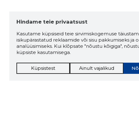
Hindame teie privaatsust
Kasutame küpsiseid teie sirvimiskogemuse täiustami
isikupärastatud reklaamide või sisu pakkumiseks ja o
analüüsimiseks. Kui klõpsate "nõustu kõigiga", nõust
küpsiste kasutamisega.
Küpsistest
Ainult vajalikud
Nõ
Storybo
Storybook
firma v
kui usa
Chrome laiendus