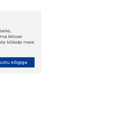
seks,
ma liikluse
ute kõikide meie
ustu kõigiga
oki laiendus ütleb Sulle, mis
eebilehel Sa parajasti viibid ja
ldusväärne see firma täna on.