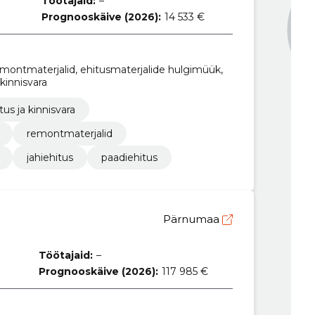
Töötajaid:
–
Prognooskäive (2026):
14 533 €
 remontmaterjalid, ehitusmaterjalide hulgimüük,
 kinnisvara
tus ja kinnisvara
remontmaterjalid
jahiehitus
paadiehitus
Pärnumaa
Töötajaid:
–
Prognooskäive (2026):
117 985 €