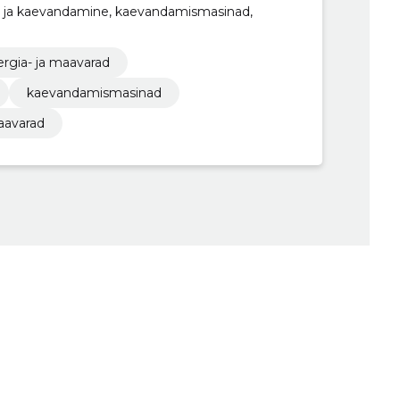
ia ja kaevandamine, kaevandamismasinad,
rgia- ja maavarad
kaevandamismasinad
avarad