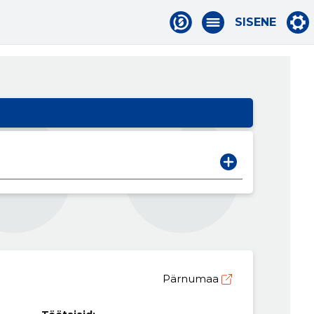
SISENE
Pärnumaa