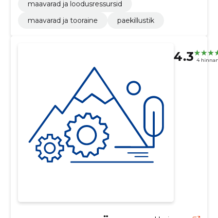
maavarad ja loodusressursid
maavarad ja tooraine
paekillustik
4.3
4 hinna