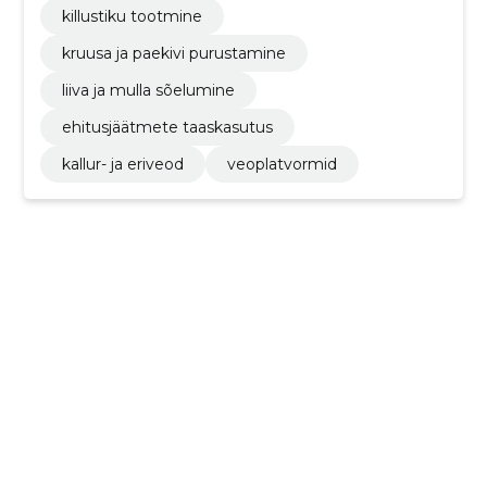
killustiku tootmine
kruusa ja paekivi purustamine
liiva ja mulla sõelumine
ehitusjäätmete taaskasutus
kallur- ja eriveod
veoplatvormid