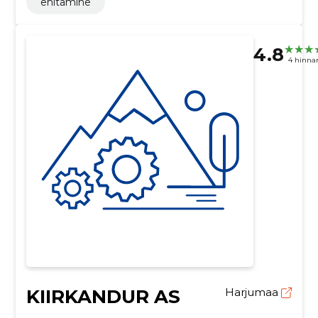
ehitamine
4.8
4 hinna
KIIRKANDUR AS
Harjumaa