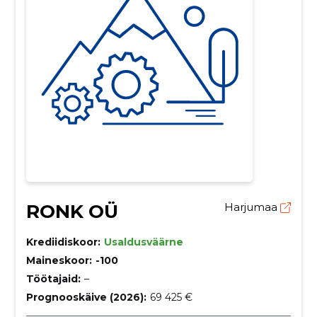
RONK OÜ
Harjumaa
Krediidiskoor:
Usaldusväärne
Maineskoor:
-100
Töötajaid:
–
Prognooskäive (2026):
69 425 €