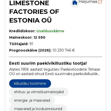
LIMESTONE
Harjumaa
FACTORIES OF
ESTONIA OÜ
Krediidiskoor:
Usaldusväärne
Maineskoor:
12 590
Töötajaid:
91
Prognooskäive (2026):
10 230 746 €
Eesti suurim paekivikillustiku tootja!
Alates 1959. aastast tegutsev Paekivitoodete Tehase
OÜ on aastaid olnud Eesti suurimaks paekivikillustiku
tootjaks.
killustiku tootmine
ehitus- ja viimistlusmaterjalid
energia- ja maavarad
maavarad ja loodusressursid