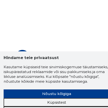
Storybook
Hindame teie privaatsust
Chrome laiendus
Kasutame küpsiseid teie sirvimiskogemuse täiustamiseks,
Storybooki laiendus ütleb Sulle, mis firma
isikupärastatud reklaamide või sisu pakkumiseks ja oma
veebilehel Sa parajasti viibid ja kui usaldusväärne
liikluse analüüsimiseks. Kui klõpsate "nõustu kõigiga",
see firma täna on.
LAADI LAIENDUS ALLA
nõustute kõikide meie küpsiste kasutamisega.
Nõustu kõigiga
Näed helistaja tausta!
Storybooki Äpp toob
Küpsistest
Sinuni
OTSEKONTAKTID
400 000 Eesti