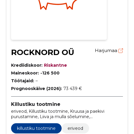
ROCKNORD OÜ
Harjumaa
Krediidiskoor:
Riskantne
Maineskoor:
-126 500
Töötajaid:
–
Prognooskäive (2026):
73 439 €
Killustiku tootmine
eriveod, Killustiku tootmine, Kruusa ja paekivi
purustamine, Liiva ja mulla sõelumine,
Ehitusjäätmete taaskasutus, Kallur- ja eriveod,
Veoplatvormid
killustiku tootmine
eriveod