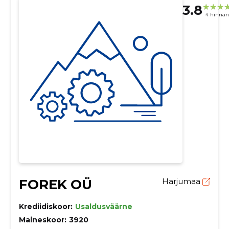
3.8
4 hinna
FOREK OÜ
Harjumaa
Krediidiskoor:
Usaldusväärne
Maineskoor:
3920