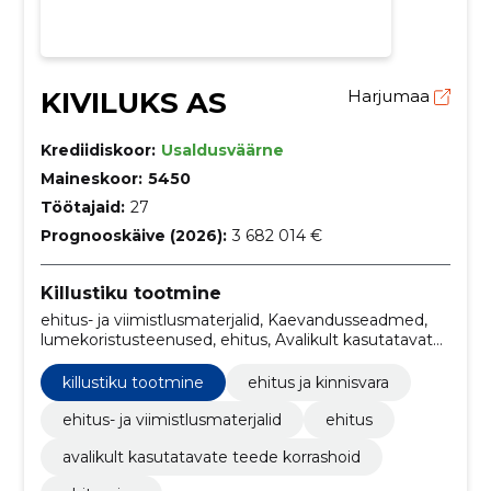
KIVILUKS AS
Harjumaa
Krediidiskoor:
Usaldusväärne
Maineskoor:
5450
Töötajaid:
27
Prognooskäive (2026):
3 682 014 €
Killustiku tootmine
ehitus- ja viimistlusmaterjalid, Kaevandusseadmed,
lumekoristusteenused, ehitus, Avalikult kasutatavate
teede korrashoid, ehitamine, ehitus ja kinnisvara
killustiku tootmine
ehitus ja kinnisvara
ehitus- ja viimistlusmaterjalid
ehitus
avalikult kasutatavate teede korrashoid