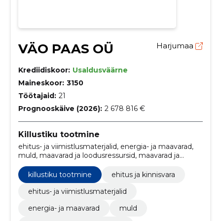
VÄO PAAS OÜ
Harjumaa
Krediidiskoor:
Usaldusväärne
Maineskoor:
3150
Töötajaid:
21
Prognooskäive (2026):
2 678 816 €
Killustiku tootmine
ehitus- ja viimistlusmaterjalid, energia- ja maavarad,
muld, maavarad ja loodusressursid, maavarad ja
tooraine, Paekillustik, ehitus ja kinnisvara
killustiku tootmine
ehitus ja kinnisvara
ehitus- ja viimistlusmaterjalid
energia- ja maavarad
muld