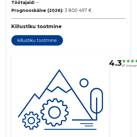
Töötajaid:
–
Prognooskäive (2026):
3 800 497 €
Killustiku tootmine
killustiku tootmine
4.3
47 hinna