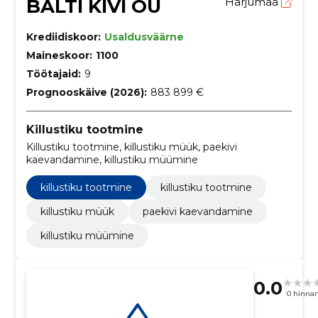
BALTI KIVI OÜ
Harjumaa
Krediidiskoor:
Usaldusväärne
Maineskoor:
1100
Töötajaid:
9
Prognooskäive (2026):
883 899 €
Killustiku tootmine
Killustiku tootmine, killustiku müük, paekivi
kaevandamine, killustiku müümine
killustiku tootmine
killustiku tootmine
killustiku müük
paekivi kaevandamine
killustiku müümine
0.0
0 hinna