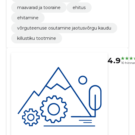
maavarad ja tooraine
ehitus
ehitamine
võrguteenuse osutamine jaotusvõrgu kaudu
killustiku tootmine
4.9
10 hinna