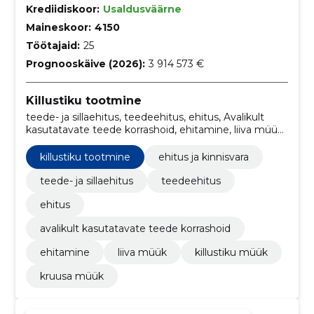
Krediidiskoor:
Usaldusväärne
Maineskoor:
4150
Töötajaid:
25
Prognooskäive (2026):
3 914 573 €
Killustiku tootmine
teede- ja sillaehitus, teedeehitus, ehitus, Avalikult
kasutatavate teede korrashoid, ehitamine, liiva müük,
killustiku müük, Kruusa müük, ehitus ja kinnisvara
killustiku tootmine
ehitus ja kinnisvara
teede- ja sillaehitus
teedeehitus
ehitus
avalikult kasutatavate teede korrashoid
ehitamine
liiva müük
killustiku müük
kruusa müük