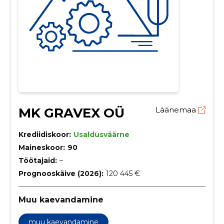
MK GRAVEX OÜ
Läänemaa
Krediidiskoor:
Usaldusväärne
Maineskoor:
90
Töötajaid:
–
Prognooskäive (2026):
120 445 €
Muu kaevandamine
muu kaevandamine