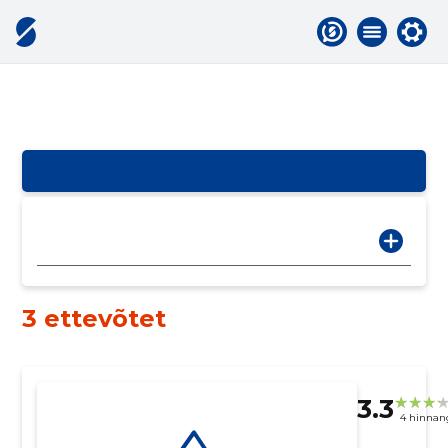
3 ettevõtet
3.3
4 hinnan