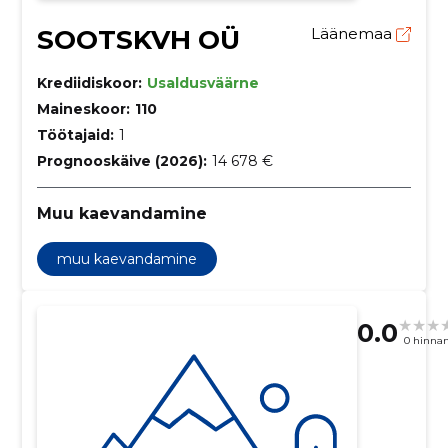
SOOTSKVH OÜ
Läänemaa
Krediidiskoor:
Usaldusväärne
Maineskoor:
110
Töötajaid:
1
Prognooskäive (2026):
14 678 €
Muu kaevandamine
muu kaevandamine
0.0
0 hinna