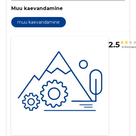
Muu kaevandamine
muu kaevandamine
2.5
4 hinnan