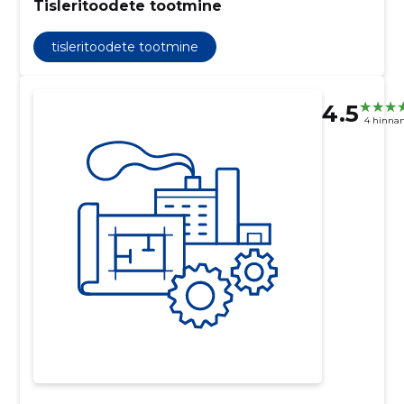
Tisleritoodete tootmine
tisleritoodete tootmine
4.5
4 hinna