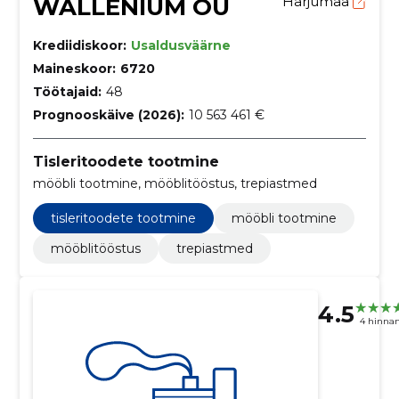
WALLENIUM OÜ
Harjumaa
Krediidiskoor:
Usaldusväärne
Maineskoor:
6720
Töötajaid:
48
Prognooskäive (2026):
10 563 461 €
Tisleritoodete tootmine
mööbli tootmine, mööblitööstus, trepiastmed
tisleritoodete tootmine
mööbli tootmine
mööblitööstus
trepiastmed
4.5
4 hinna