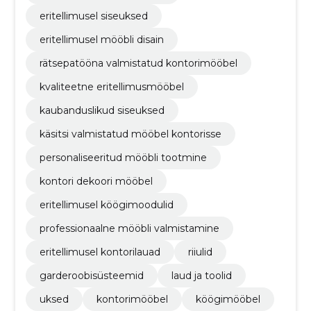
eritellimusel siseuksed
eritellimusel mööbli disain
rätsepatööna valmistatud kontorimööbel
kvaliteetne eritellimusmööbel
kaubanduslikud siseuksed
käsitsi valmistatud mööbel kontorisse
personaliseeritud mööbli tootmine
kontori dekoori mööbel
eritellimusel köögimoodulid
professionaalne mööbli valmistamine
eritellimusel kontorilauad
riiulid
garderoobisüsteemid
laud ja toolid
uksed
kontorimööbel
köögimööbel