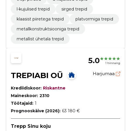
l-kujulised trepid
sirged trepid
klaasist piiretega trepid
platvormiga trepid
metallkonstruktsiooniga trepid
metallist ühetala trepid
5.0
1 hinnang
TREPIABI OÜ
Harjumaa
Krediidiskoor:
Riskantne
Maineskoor:
2310
Töötajaid:
1
Prognooskäive (2026):
63 180 €
Trepp Sinu koju