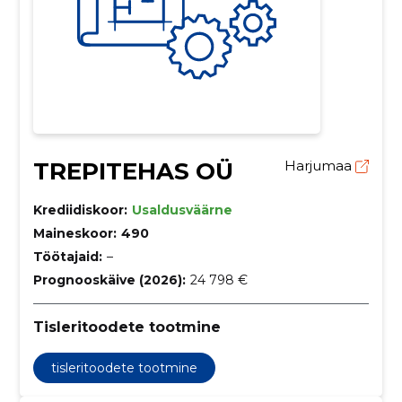
TREPITEHAS OÜ
Harjumaa
Krediidiskoor:
Usaldusväärne
Maineskoor:
490
Töötajaid:
–
Prognooskäive (2026):
24 798 €
Tisleritoodete tootmine
tisleritoodete tootmine