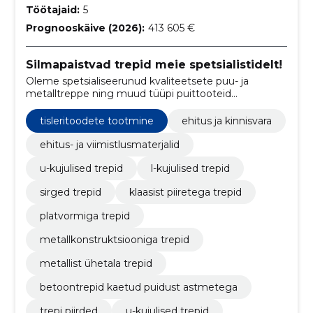
Töötajaid:
5
Prognooskäive (2026):
413 605 €
Silmapaistvad trepid meie spetsialistidelt!
Oleme spetsialiseerunud kvaliteetsete puu- ja
metalltreppe ning muud tüüpi puittooteid
valmistavale ettevõttele, kes pakub individuaalselt
kohandatud ja loomingulisi lahendusi nõudlikele
tisleritoodete tootmine
ehitus ja kinnisvara
kodu- ja äriruumidele.
ehitus- ja viimistlusmaterjalid
u-kujulised trepid
l-kujulised trepid
sirged trepid
klaasist piiretega trepid
platvormiga trepid
metallkonstruktsiooniga trepid
metallist ühetala trepid
betoontrepid kaetud puidust astmetega
trepi piirded
u-kujulised trepid