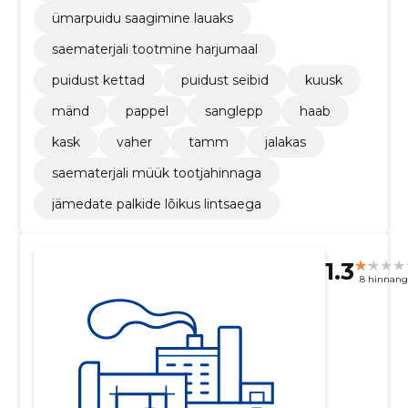
ümarpuidu saagimine lauaks
saematerjali tootmine harjumaal
puidust kettad
puidust seibid
kuusk
mänd
pappel
sanglepp
haab
kask
vaher
tamm
jalakas
saematerjali müük tootjahinnaga
jämedate palkide lõikus lintsaega
1.3
8 hinnang