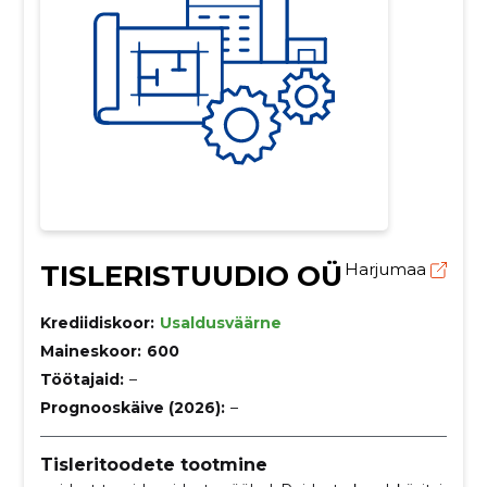
TISLERISTUUDIO OÜ
Harjumaa
Krediidiskoor:
Usaldusväärne
Maineskoor:
600
Töötajaid:
–
Prognooskäive (2026):
–
Tisleritoodete tootmine