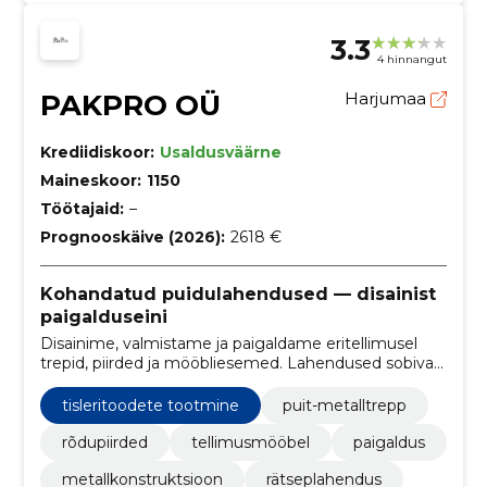
3.3
4 hinnangut
PAKPRO OÜ
Harjumaa
Krediidiskoor:
Usaldusväärne
Maineskoor:
1150
Töötajaid:
–
Prognooskäive (2026):
2618 €
Kohandatud puidulahendused — disainist
paigalduseini
Disainime, valmistame ja paigaldame eritellimusel
trepid, piirded ja mööbliesemed. Lahendused sobivad
täpselt ruumi, tagavad vastupidavuse ning
vähendavad koordineerimise vajadust.
tisleritoodete tootmine
puit-metalltrepp
rõdupiirded
tellimusmööbel
paigaldus
metallkonstruktsioon
rätseplahendus