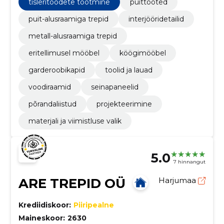
seadmeid ning koostöös kvalifitseeritud
tisleritoodete tootmine
puittooted
oskustöölistega suudame anda oma tööle ka garantii.
puit-alusraamiga trepid
interjööridetailid
metall-alusraamiga trepid
eritellimusel mööbel
köögimööbel
garderoobikapid
toolid ja lauad
voodiraamid
seinapaneelid
põrandaliistud
projekteerimine
materjali ja viimistluse valik
5.0
7 hinnangut
ARE TREPID OÜ
Harjumaa
Krediidiskoor:
Piiripealne
Maineskoor:
2630