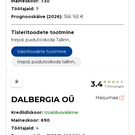
Maineskoor:
730
Töötajaid:
9
Prognooskäive (2026):
366 163 €
Tisleritoodete tootmine
trepid, puidutöökoda Tallinn,
tisleritoodete tootmine
trepid, puidutöökoda tallinn,
3.4
7 hinnangut
DALBERGIA OÜ
Harjumaa
Krediidiskoor:
Usaldusväärne
Maineskoor:
690
Töötajaid:
4