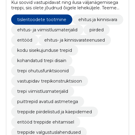
Kui soovid vastupidavat ning ilusa väljanägemisega
treppi, siis olete jõudnud õigele leheküljele. Teeme
sobiva trepi ka Sulle!
tisleritoodete tootmine
ehitus ja kinnisvara
ehitus- ja viimistlusmaterjalid
piirded
eritööd
ehitus- ja kinnisvarateenused
kodu sisekujunduse trepid
kohandatud trepi disain
trepi ohutusfunktsioonid
vastupidav trepikonstruktsioon
trepi viimistlusmaterjalid
puittrepid avatud astmetega
treppide piirdeliistud ja käepidemed
eritööd treppide ehitamisel
treppide valgustuslahendused