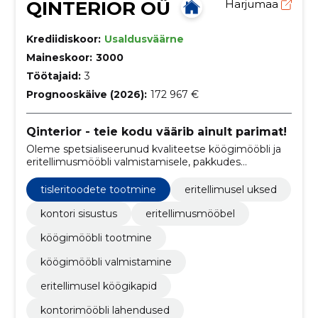
QINTERIOR OÜ
Harjumaa
Krediidiskoor:
Usaldusväärne
Maineskoor:
3000
Töötajaid:
3
Prognooskäive (2026):
172 967 €
Qinterior - teie kodu väärib ainult parimat!
Oleme spetsialiseerunud kvaliteetse köögimööbli ja
eritellimusmööbli valmistamisele, pakkudes
klientidele individuaalseid ja stiilseid lahendusi
vastavalt nende unikaalsetele soovidele.
tisleritoodete tootmine
eritellimusel uksed
kontori sisustus
eritellimusmööbel
köögimööbli tootmine
köögimööbli valmistamine
eritellimusel köögikapid
kontorimööbli lahendused