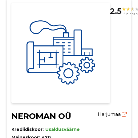
2.5
4 hinnan
NEROMAN OÜ
Harjumaa
Krediidiskoor:
Usaldusväärne
Maineskoor:
470