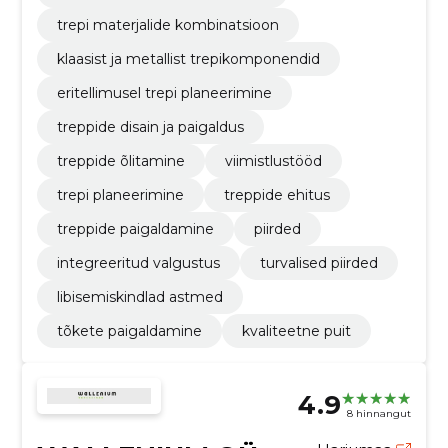
trepi materjalide kombinatsioon
klaasist ja metallist trepikomponendid
eritellimusel trepi planeerimine
treppide disain ja paigaldus
treppide õlitamine
viimistlustööd
trepi planeerimine
treppide ehitus
treppide paigaldamine
piirded
integreeritud valgustus
turvalised piirded
libisemiskindlad astmed
tõkete paigaldamine
kvaliteetne puit
4.9
8 hinnangut