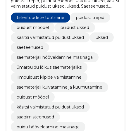
puidust trepid, puidust mööbel, Puidust uksed, käsitsi
valmistatud puidust uksed, uksed, Saeteenused,
Saematerjali hööveldamine masinaga, Ümarpuidu
lõikus saematerjaliks, Liimpuidust kilpide
tisleritoodete tootmine
puidust trepid
valmistamine, Saematerjali kuivatamine ja
kuumutamine
puidust mööbel
puidust uksed
käsitsi valmistatud puidust uksed
uksed
saeteenused
saematerjali hööveldamine masinaga
ümarpuidu lõikus saematerjaliks
liimpuidust kilpide valmistamine
saematerjali kuivatamine ja kuumutamine
puidust mööbel
käsitsi valmistatud puidust uksed
saagimisteenused
puidu hööveldamine masinaga