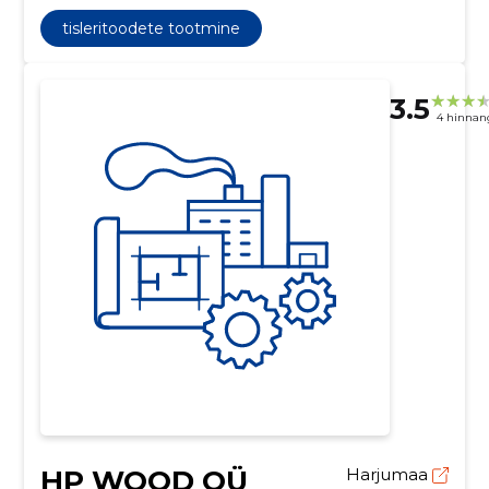
tisleritoodete tootmine
3.5
4 hinnan
HP WOOD OÜ
Harjumaa