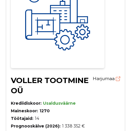
VOLLER TOOTMINE
Harjumaa
OÜ
Krediidiskoor:
Usaldusväärne
Maineskoor:
1270
Töötajaid:
14
Prognooskäive (2026):
1 338 352 €