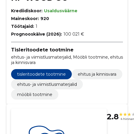
Krediidiskoor:
Usaldusväärne
Maineskoor:
920
Töötajaid:
1
Prognooskäive (2026):
100 021 €
Tisleritoodete tootmine
ehitus- ja viimistlusmaterjalid, Mööbli tootmine, ehitus
ja kinnisvara
tisleritoodete tootmine
ehitus ja kinnisvara
ehitus- ja viimistlusmaterjalid
mööbli tootmine
2.8
4 hinna