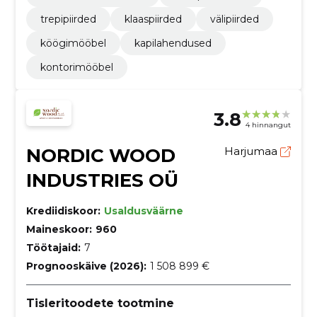
trepipiirded
klaaspiirded
välipiirded
köögimööbel
kapilahendused
kontorimööbel
3.8
4 hinnangut
NORDIC WOOD
Harjumaa
INDUSTRIES OÜ
Krediidiskoor:
Usaldusväärne
Maineskoor:
960
Töötajaid:
7
Prognooskäive (2026):
1 508 899 €
Tisleritoodete tootmine