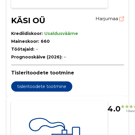
KÄSI OÜ
Harjumaa
Krediidiskoor:
Usaldusväärne
Maineskoor:
660
Töötajaid:
–
Prognooskäive (2026):
–
Tisleritoodete tootmine
tisleritoodete tootmine
4.0
1 hin