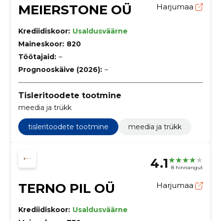
MEIERSTONE OÜ
Harjumaa
Krediidiskoor:
Usaldusväärne
Maineskoor:
820
Töötajaid:
–
Prognooskäive (2026):
–
Tisleritoodete tootmine
meedia ja trükk
tisleritoodete tootmine
meedia ja trükk
4.1
8 hinnangut
TERNO PIL OÜ
Harjumaa
Krediidiskoor:
Usaldusväärne