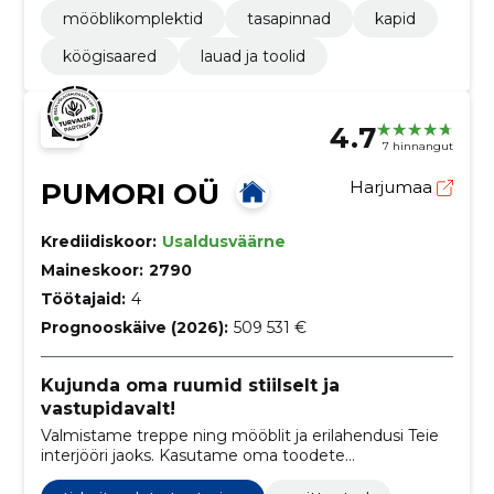
mööblikomplektid
tasapinnad
kapid
köögisaared
lauad ja toolid
4.7
7 hinnangut
PUMORI OÜ
Harjumaa
Krediidiskoor:
Usaldusväärne
Maineskoor:
2790
Töötajaid:
4
Prognooskäive (2026):
509 531 €
Kujunda oma ruumid stiilselt ja
vastupidavalt!
Valmistame treppe ning mööblit ja erilahendusi Teie
interjööri jaoks. Kasutame oma toodete
valmistamisel parimaid materjale ja kaasaegseid