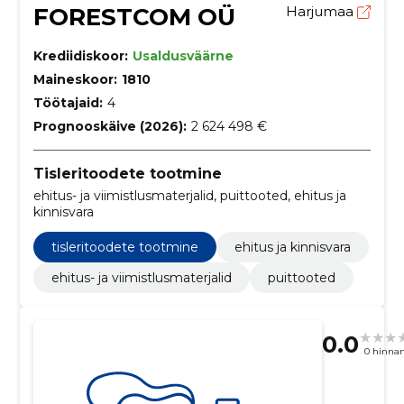
FORESTCOM OÜ
Harjumaa
Krediidiskoor:
Usaldusväärne
Maineskoor:
1810
Töötajaid:
4
Prognooskäive (2026):
2 624 498 €
Tisleritoodete tootmine
ehitus- ja viimistlusmaterjalid, puittooted, ehitus ja
kinnisvara
tisleritoodete tootmine
ehitus ja kinnisvara
ehitus- ja viimistlusmaterjalid
puittooted
0.0
0 hinna