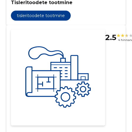
Tisleritoodete tootmine
tisleritoodete tootmine
2.5
4 hinnan