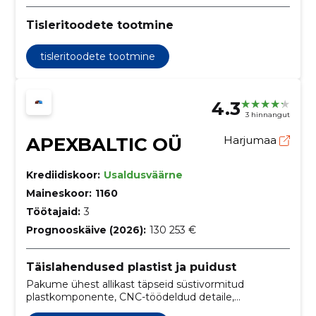
Tisleritoodete tootmine
tisleritoodete tootmine
4.3
3 hinnangut
APEXBALTIC OÜ
Harjumaa
Krediidiskoor:
Usaldusväärne
Maineskoor:
1160
Töötajaid:
3
Prognooskäive (2026):
130 253 €
Täislahendused plastist ja puidust
Pakume ühest allikast täpseid süstivormitud
plastkomponente, CNC-töödeldud detaile,
eritellimusmööblit ja puit‑plast konstruktsioone. Kiire