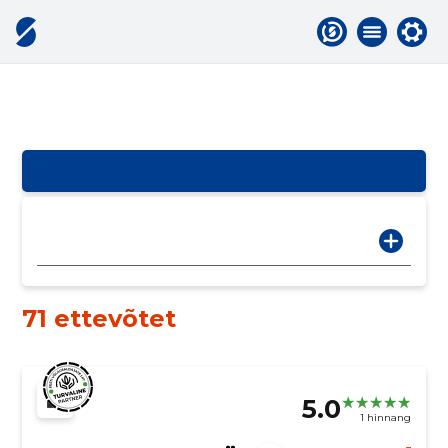
71 ettevõtet
5.0
1 hinnang