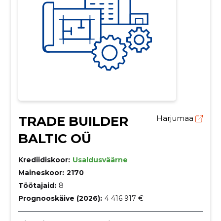
TRADE BUILDER
Harjumaa
BALTIC OÜ
Krediidiskoor:
Usaldusväärne
Maineskoor:
2170
Töötajaid:
8
Prognooskäive (2026):
4 416 917 €