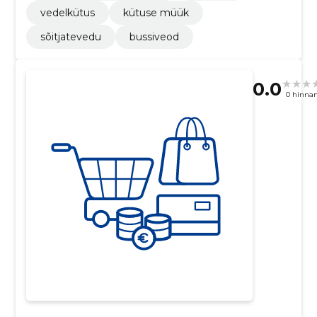
vedelkütus
kütuse müük
sõitjatevedu
bussiveod
0.0
0 hinna