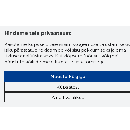
Hindame teie privaatsust
Kasutame küpsiseid teie sirvimiskogemuse täiustamiseks,
isikupärastatud reklaamide või sisu pakkumiseks ja oma
liikluse analüüsimiseks. Kui klõpsate "nõustu kõigiga",
nõustute kõikide meie küpsiste kasutamisega.
Nõustu kõigiga
Küpsistest
Storybook
Chrome laiendus
Ainult vajalikud
Storybooki laiendus ütleb Sulle, mis firma
veebilehel Sa parajasti viibid ja kui usaldusväärne
see firma täna on.
LAADI LAIENDUS ALLA