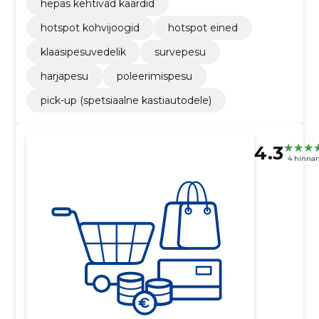
hepas kehtivad kaardid
hotspot kohvijoogid
hotspot eined
klaasipesuvedelik
survepesu
harjapesu
poleerimispesu
pick-up (spetsiaalne kastiautodele)
4.3
4 hinna