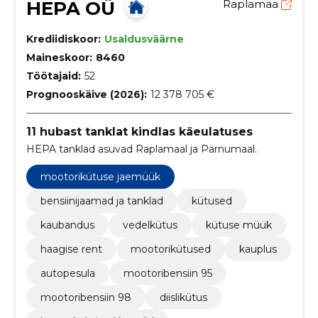
HEPA OÜ
Raplamaa
Krediidiskoor:
Usaldusväärne
Maineskoor:
8460
Töötajaid:
52
Prognooskäive (2026):
12 378 705 €
11 hubast tanklat kindlas käeulatuses
HEPA tanklad asuvad Raplamaal ja Pärnumaal.
mootorikütuse jaemüük
bensiinijaamad ja tanklad
kütused
kaubandus
vedelkütus
kütuse müük
haagise rent
mootorikütused
kauplus
autopesula
mootoribensiin 95
mootoribensiin 98
diislikütus