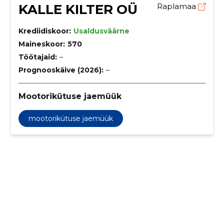
KALLE KILTER OÜ
Raplamaa
Krediidiskoor:
Usaldusväärne
Maineskoor:
570
Töötajaid:
–
Prognooskäive (2026):
–
Mootorikütuse jaemüük
mootorikütuse jaemüük