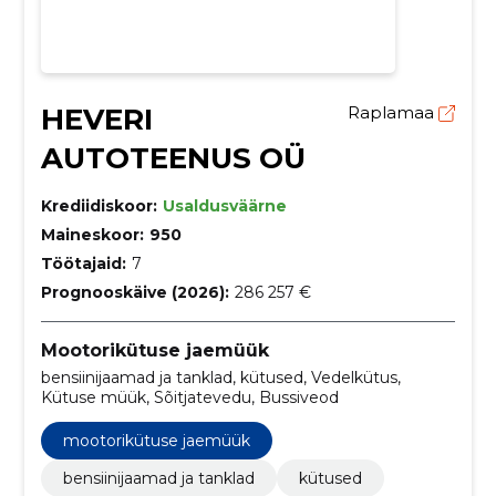
HEVERI
Raplamaa
AUTOTEENUS OÜ
Krediidiskoor:
Usaldusväärne
Maineskoor:
950
Töötajaid:
7
Prognooskäive (2026):
286 257 €
Mootorikütuse jaemüük
bensiinijaamad ja tanklad, kütused, Vedelkütus,
Kütuse müük, Sõitjatevedu, Bussiveod
mootorikütuse jaemüük
bensiinijaamad ja tanklad
kütused