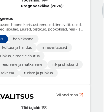
Töötajaid:
144
Prognooskäive (2026):
–
tegevus
used, hoone koristusteenused, linnavalitsused,
, sibulad, juured, pistikud, pookoksad, reisi- ja
atkamine, turism ja puhkus, sotsiaalhoolekanne
us
hoolekanne
kultuur ja haridus
linnavalitsused
uhkus ja meelelahutus
reisimine ja matkamine
riik ja ühiskond
isekassa
turism ja puhkus
AVALITSUS
Viljandimaa
Töötajaid:
153