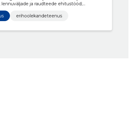
, lennuväljade ja raudteede ehitustööd;
itustööd, Eeskopaga laadur, Insenertehnilised
, insener-tehnilise projekteerimise ja
us
erihoolekandeteenus
itööd, Keskkonnaplaneerimine, Arhitektuuri-
laneerimise nõustamisteenused