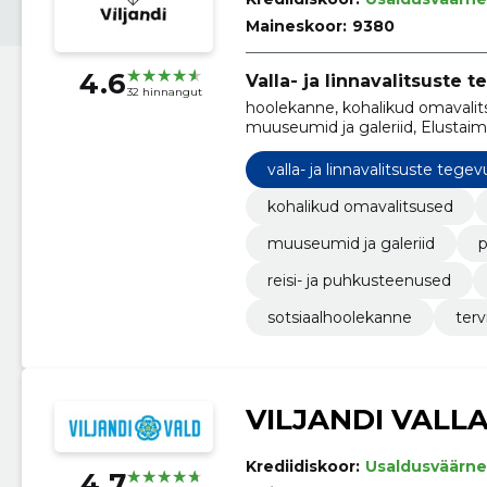
Maineskoor:
9380
4.6
Valla- ja linnavalitsuste 
32 hinnangut
hoolekanne, kohalikud omavalits
muuseumid ja galeriid, Elustaimed
puhkusteenused, reisimine ja m
valla- ja linnavalitsuste tegev
kohalikud omavalitsused
muuseumid ja galeriid
p
reisi- ja puhkusteenused
sotsiaalhoolekanne
terv
VILJANDI VALL
Krediidiskoor:
Usaldusväärne
4.7