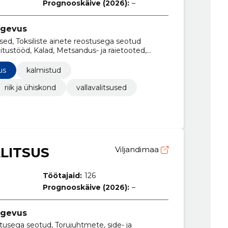
Prognooskäive (2026):
–
tegevus
sed, Toksiliste ainete reostusega seotud
itustööd, Kalad, Metsandus- ja raietooted,
ustööd, Lasteaedade ehitustööd
us
kalmistud
riik ja ühiskond
vallavalitsused
LITSUS
Viljandimaa
Töötajaid:
126
Prognooskäive (2026):
–
tegevus
tusega seotud, Torujuhtmete, side- ja