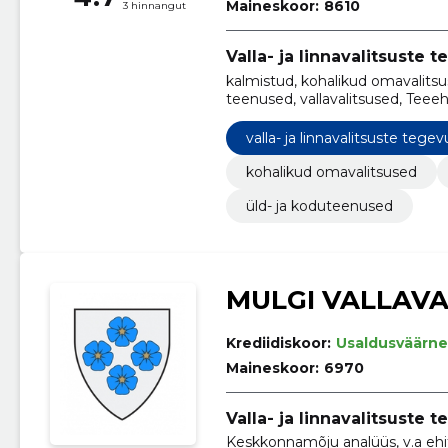
Maineskoor:
8610
3 hinnangut
Valla- ja linnavalitsuste 
kalmistud, kohalikud omavalitsu
teenused, vallavalitsused, Teeeh
traktorid, Kontorihoonete ehit
valla- ja linnavalitsuste tegev
kohalikud omavalitsused
üld- ja koduteenused
MULGI VALLAVA
Krediidiskoor:
Usaldusväärne
Maineskoor:
6970
Valla- ja linnavalitsuste 
Keskkonnamõju analüüs, v.a ehi