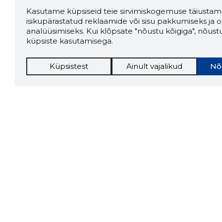
Kasutame küpsiseid teie sirvimiskogemuse täiustami
isikupärastatud reklaamide või sisu pakkumiseks ja o
analüüsimiseks. Kui klõpsate "nõustu kõigiga", nõust
küpsiste kasutamisega.
Küpsistest
Ainult vajalikud
Nõ
Storybo
Storybook
firma v
kui usa
Chrome laiendus
LAADI