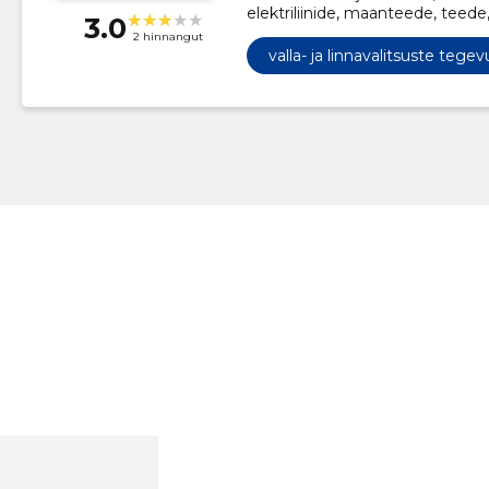
elektriliinide, maanteede, teede
3.0
pinnakattetööd, Koolimajade eh
2 hinnangut
tööd ja ehitustööd, Arhitektuuri-
valla- ja linnavalitsuste tegev
planeerimisteenused, Teeremond
ja sellega seotud teenused, P