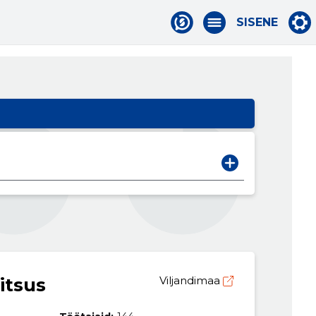
SISENE
itsus
Viljandimaa