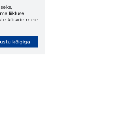
seks,
ma liikluse
ute kõikide meie
ustu kõigiga
oki laiendus ütleb Sulle, mis
eebilehel Sa parajasti viibid ja
ldusväärne see firma täna on.
 LAIENDUS ALLA