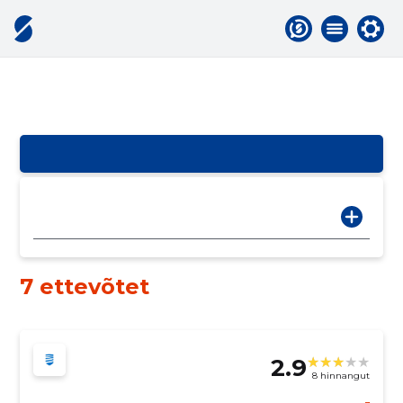
7 ettevõtet
2.9
8 hinnangut