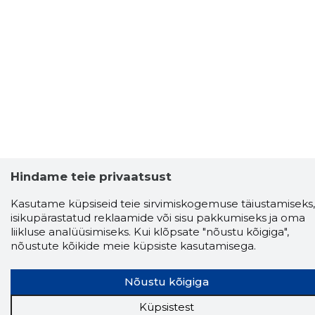
Hindame teie privaatsust
Kasutame küpsiseid teie sirvimiskogemuse täiustamiseks,
Storybook
isikupärastatud reklaamide või sisu pakkumiseks ja oma
Chrome laiendus
liikluse analüüsimiseks. Kui klõpsate "nõustu kõigiga",
nõustute kõikide meie küpsiste kasutamisega.
Storybooki laiendus ütleb Sulle, mis firma
veebilehel Sa parajasti viibid ja kui usaldusväärne
Nõustu kõigiga
see firma täna on.
LAADI LAIENDUS ALLA
Küpsistest