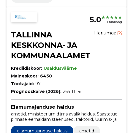
5.0
1 hinnang
TALLINNA
Harjumaa
KESKKONNA- JA
KOMMUNAALAMET
Krediidiskoor:
Usaldusväärne
Maineskoor:
6450
Töötajaid:
97
Prognooskäive (2026):
264 111 €
Elamumajanduse haldus
ametid, ministeeriumid jms avalik haldus, Saastatud
pinnase eemaldamisteenused, traktorid, Uurimis- ja
eksperimentaalarendustöö teenused, Kunstiteosed,
Muud ehitusviimistlustööd, Prügi ja jäätmetega
elamumajanduse haldus
ametid