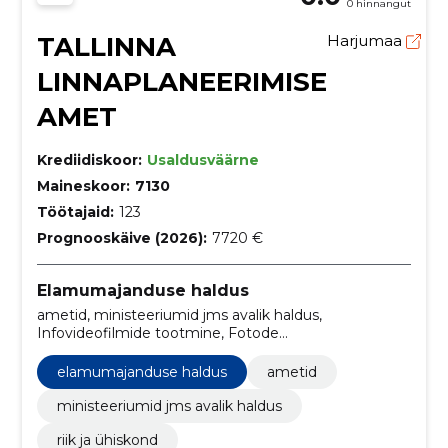
0 hinnangut
TALLINNA
Harjumaa
LINNAPLANEERIMISE
AMET
Krediidiskoor:
Usaldusväärne
Maineskoor:
7130
Töötajaid:
123
Prognooskäive (2026):
7720 €
Elamumajanduse haldus
ametid, ministeeriumid jms avalik haldus,
Infovideofilmide tootmine, Fotode
töötlemisteenused, Kunstiteosed, Linnaplaneerimis-
ja maastikuarhitektuuriteenused, Tarkvara
elamumajanduse haldus
ametid
nõustamisteenused, Arhitektuuri-, insener-tehnilise
projekteerimise ja maamõõtmisteenused, Tarkvara
ministeeriumid jms avalik haldus
hooldus- ja parandusteenused, Tekstitöötlusteenused
riik ja ühiskond