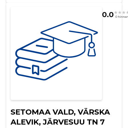
0.0
0 hinna
SETOMAA VALD, VÄRSKA
ALEVIK, JÄRVESUU TN 7