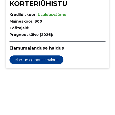
KORTERIÜHISTU
Krediidiskoor:
Usaldusväärne
Maineskoor:
300
Töötajaid:
–
Prognooskäive (2026):
–
Elamumajanduse haldus
elamumajanduse haldus