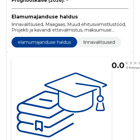
Prognooskäive (2026):
–
Elamumajanduse haldus
linnavalitsused, Maagaas, Muud ehitusviimistlustööd,
Projekti ja kavandi ettevalmistus, maksumuse
hindamine, Madratsid, kodumasinad, Lasteaedade
ehitustööd, Teeehitustööd, Linnaplaneerimis- ja
elamumajanduse haldus
linnavalitsused
maastikuarhitektuuriteenused, Lilleväljapanekute
teenused
0.0
0 hinna