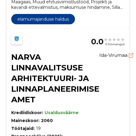
Maagaas, Muud ehitusviimistlustööd, Projekti ja
kavandi ettevalmistus, maksumuse hindamine, Silla
ülevaatusteenused, Prügi ja jäätmetega seotud
teenused, Kopplaadurid, Spordiväljaku rajatiste
elamumajanduse haldus
ehitustööd, Kontorihoonete ehitustööd, Jalgteede
alustööd, Lasteaedade ehitustööd
0.0
0 hinnangut
NARVA
Ida-Virumaa
LINNAVALITSUSE
ARHITEKTUURI- JA
LINNAPLANEERIMISE
AMET
Krediidiskoor:
Usaldusväärne
Maineskoor:
2060
Töötajaid:
19