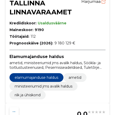
TALLINNA
Harjumaa
LINNAVARAAMET
Krediidiskoor:
Usaldusväärne
Maineskoor:
9190
Töötajaid:
112
Prognooskäive (2026):
9 180 129 €
Elamumajanduse haldus
ametid, ministeeriumid jms avalik haldus, Söökla- ja
toitlustusteenused, Pesemisseadeldised, Tuletõrje
häiresüsteemi paigaldustööd, Teetööd,
Sotsiaalteenuste hoonete ehitustööd,
elamumajanduse haldus
ametid
õigusteenused, hoone viimistlustööd, Koolimajade
ehitustööd
ministeeriumid jms avalik haldus
riik ja ühiskond
0.0