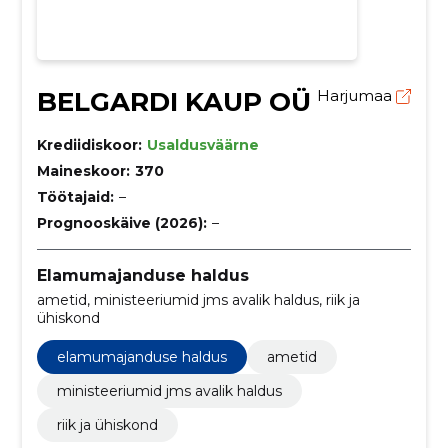
BELGARDI KAUP OÜ
Harjumaa
Krediidiskoor:
Usaldusväärne
Maineskoor:
370
Töötajaid:
–
Prognooskäive (2026):
–
Elamumajanduse haldus
ametid, ministeeriumid jms avalik haldus, riik ja
ühiskond
elamumajanduse haldus
ametid
ministeeriumid jms avalik haldus
riik ja ühiskond