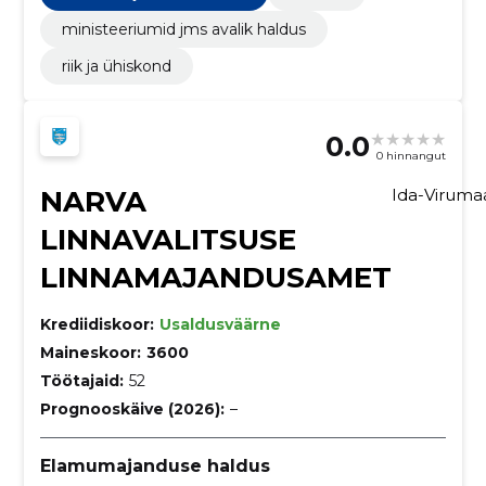
seotud teenused, tänavapuhastusteenused, Teede
liikluskorraldusseadmed
ministeeriumid jms avalik haldus
riik ja ühiskond
0.0
0 hinnangut
NARVA
Ida-Virum
LINNAVALITSUSE
LINNAMAJANDUSAMET
Krediidiskoor:
Usaldusväärne
Maineskoor:
3600
Töötajaid:
52
Prognooskäive (2026):
–
Elamumajanduse haldus