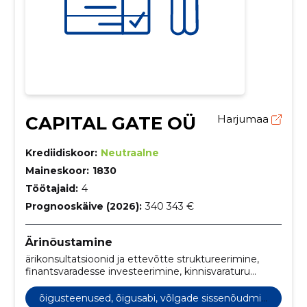
CAPITAL GATE OÜ
Harjumaa
Krediidiskoor:
Neutraalne
Maineskoor:
1830
Töötajaid:
4
Prognooskäive (2026):
340 343 €
Ärinõustamine
ärikonsultatsioonid ja ettevõtte struktureerimine,
finantsvaradesse investeerimine, kinnisvaraturu
investeeringud, eraomandis oleva kapitali haldamine,
finantsteenused vara kasvuks, äriettevõtetele
õigusteenused, õigusabi, võlgade sissenõudmin