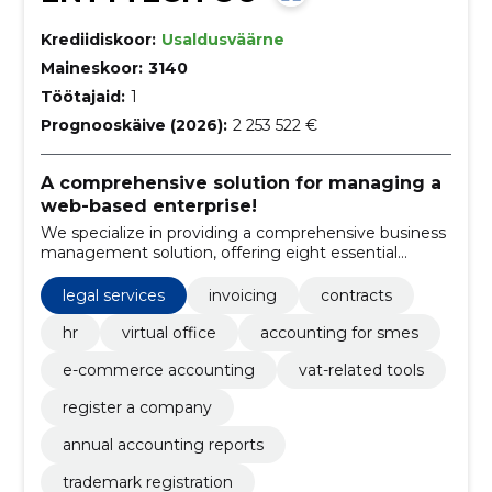
Krediidiskoor:
Usaldusväärne
Maineskoor:
3140
Töötajaid:
1
Prognooskäive (2026):
2 253 522 €
A comprehensive solution for managing a
web-based enterprise!
We specialize in providing a comprehensive business
management solution, offering eight essential
services seamlessly integrated into one subscription.
legal services
invoicing
contracts
hr
virtual office
accounting for smes
e-commerce accounting
vat-related tools
register a company
annual accounting reports
trademark registration