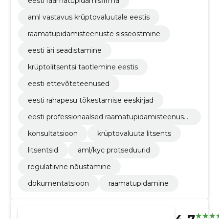
eesti raamatupidamisfirma
aml vastavus krüptovaluutale eestis
raamatupidamisteenuste sisseostmine
eesti äri seadistamine
krüptolitsentsi taotlemine eestis
eesti ettevõteteenused
eesti rahapesu tõkestamise eeskirjad
eesti professionaalsed raamatupidamisteenuse
d
konsultatsioon
krüptovaluuta litsents
litsentsid
aml/kyc protseduurid
regulatiivne nõustamine
dokumentatsioon
raamatupidamine