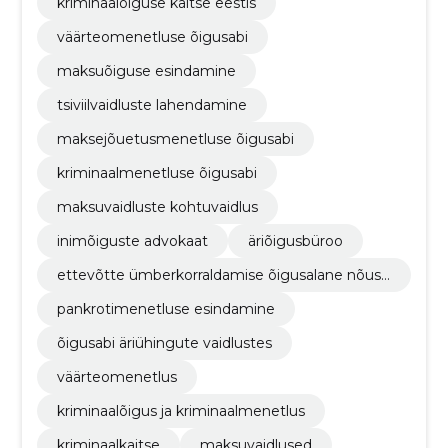
kriminaalõiguse kaitse eestis
väärteomenetluse õigusabi
maksuõiguse esindamine
tsiviilvaidluste lahendamine
maksejõuetusmenetluse õigusabi
kriminaalmenetluse õigusabi
maksuvaidluste kohtuvaidlus
inimõiguste advokaat
äriõigusbüroo
ettevõtte ümberkorraldamise õigusalane nõust
amine
pankrotimenetluse esindamine
õigusabi äriühingute vaidlustes
väärteomenetlus
kriminaalõigus ja kriminaalmenetlus
kriminaalkaitse
maksuvaidlused