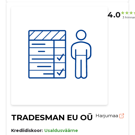
4.0
3 hinna
TRADESMAN EU OÜ
Harjumaa
Krediidiskoor:
Usaldusväärne