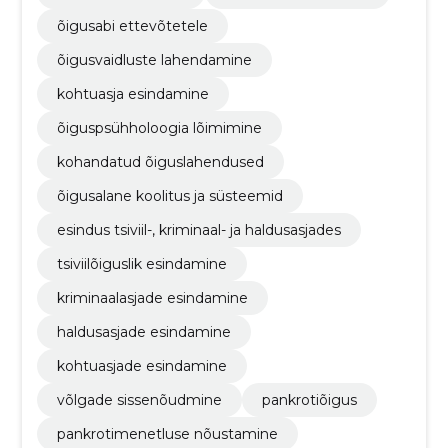
õigusabi ettevõtetele
õigusvaidluste lahendamine
kohtuasja esindamine
õiguspsühholoogia lõimimine
kohandatud õiguslahendused
õigusalane koolitus ja süsteemid
esindus tsiviil-, kriminaal- ja haldusasjades
tsiviilõiguslik esindamine
kriminaalasjade esindamine
haldusasjade esindamine
kohtuasjade esindamine
võlgade sissenõudmine
pankrotiõigus
pankrotimenetluse nõustamine