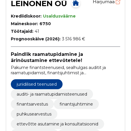
LEINONEN OÜ
Harjumaa
Krediidiskoor:
Usaldusväärne
Maineskoor:
6750
Töötajaid:
41
Prognooskäive (2026):
3 516 986 €
Paindlik raamatupidamine ja
ärinõustamine ettevõtetele!
Pakume finantsteenuseid, sealhulgas auditit ja
raamatupidamist, finantsjuhtimist ja
maksukonsultatsiooni, mis on kohandatud iga kliendi
ainulaadsetele vajadustele.
juriidilised teenused
auditi- ja raamatupidamisteenused
finantsarvestus
finantsjuhtimine
puhkusearvestus
ettevõtte asutamine ja konsultatsioonid