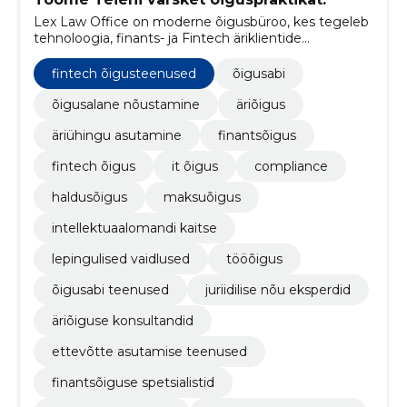
Lex Law Office on moderne õigusbüroo, kes tegeleb
tehnoloogia, finants- ja Fintech äriklientide
nõustamisega.
fintech õigusteenused
õigusabi
õigusalane nõustamine
äriõigus
äriühingu asutamine
finantsõigus
fintech õigus
it õigus
compliance
haldusõigus
maksuõigus
intellektuaalomandi kaitse
lepingulised vaidlused
tööõigus
õigusabi teenused
juriidilise nõu eksperdid
äriõiguse konsultandid
ettevõtte asutamise teenused
finantsõiguse spetsialistid