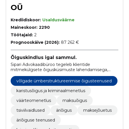
OÜ
Krediidiskoor:
Usaldusväärne
Maineskoor:
2290
Töötajaid:
2
Prognooskäive (2026):
87 262 €
Õiguskindlus igal sammul.
Sipari Advokaadibüroo tegeleb klientide
mitmekülgsete õigusküsimuste lahendamisega,
pakkudes täisteenust alates karistusõigusest kuni
äriõiguseni.
võlgade ümberstruktureerimise õigusteenused
karistusõigus ja kriminaalmenetlus
väärteomenetlus
maksuõigus
tsiviilvaidlused
äriõigus
maksejõuetus
äriõiguse teenused