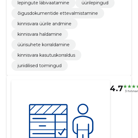
lepingute läbivaatamine
üürilepingud
õigusdokumentide ettevalmistamine
kinnisvara üürile andmine
kinnisvara haldamine
üürisuhete korraldamine
kinnisvara kasutuskorraldus
juriidilised toimingud
4.7
3 hinna