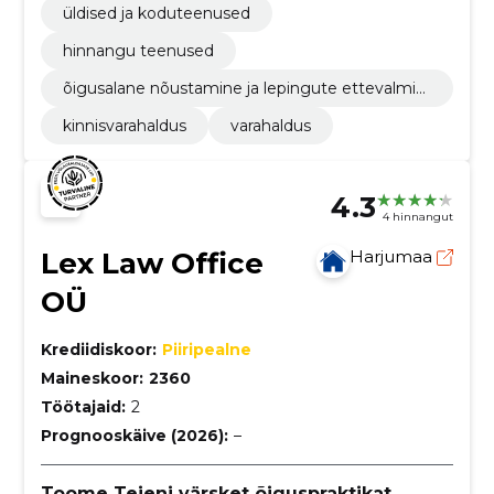
üldised ja koduteenused
hinnangu teenused
õigusalane nõustamine ja lepingute ettevalmist
amine
kinnisvarahaldus
varahaldus
4.3
4 hinnangut
Lex Law Office
Harjumaa
OÜ
Krediidiskoor:
Piiripealne
Maineskoor:
2360
Töötajaid:
2
Prognooskäive (2026):
–
Toome Teieni värsket õiguspraktikat.