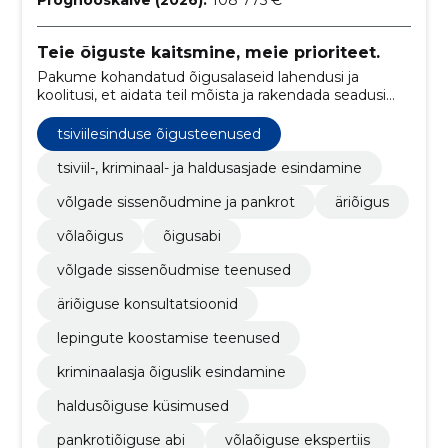
Teie õiguste kaitsmine, meie prioriteet.
Pakume kohandatud õigusalaseid lahendusi ja
koolitusi, et aidata teil mõista ja rakendada seadusi
tõhusalt.
tsiviilesinduse õigusteenused
tsiviil-, kriminaal- ja haldusasjade esindamine
võlgade sissenõudmine ja pankrot
äriõigus
võlaõigus
õigusabi
võlgade sissenõudmise teenused
äriõiguse konsultatsioonid
lepingute koostamise teenused
kriminaalasja õiguslik esindamine
haldusõiguse küsimused
pankrotiõiguse abi
võlaõiguse ekspertiis