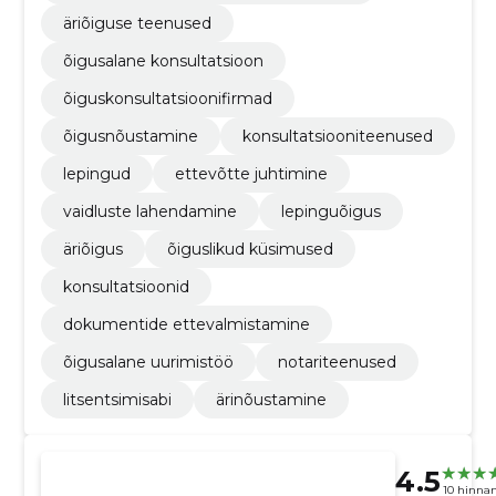
äriõiguse teenused
õigusalane konsultatsioon
õiguskonsultatsioonifirmad
õigusnõustamine
konsultatsiooniteenused
lepingud
ettevõtte juhtimine
vaidluste lahendamine
lepinguõigus
äriõigus
õiguslikud küsimused
konsultatsioonid
dokumentide ettevalmistamine
õigusalane uurimistöö
notariteenused
litsentsimisabi
ärinõustamine
4.5
10 hinna