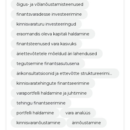
õigus- ja võlanõustamisteenused
finantsvaradesse investeerimine
kinnisvaraturu investeeringud
eraomandis oleva kapitali haldamine
finantsteenused vara kasvuks
äriettevõtetele mõeldud äri lahendused
tegutsemine finantsasutusena
ärikonsultatsioonid ja ettevõtte struktureerimin
e
kinnisvaratehingute finantseerimine
varaportfelli haldamine ja juhtimine
tehingu finantseerimine
portfelli haldamine
vara analüüs
kinnisvaranõustamine
ärinõustamine