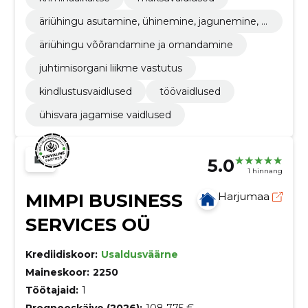
äriühingu asutamine, ühinemine, jagunemine, ü
mberkujundamine ja likvideerimine
äriühingu võõrandamine ja omandamine
juhtimisorgani liikme vastutus
kindlustusvaidlused
töövaidlused
ühisvara jagamise vaidlused
5.0
1 hinnang
MIMPI BUSINESS
Harjumaa
SERVICES OÜ
Krediidiskoor:
Usaldusväärne
Maineskoor:
2250
Töötajaid:
1
Prognooskäive (2026):
108 775 €