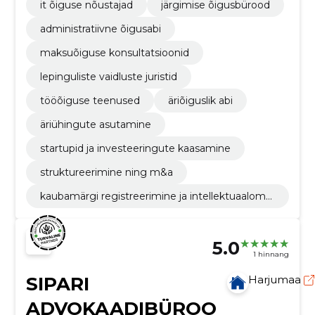
it õiguse nõustajad
järgimise õigusbürood
administratiivne õigusabi
maksuõiguse konsultatsioonid
lepinguliste vaidluste juristid
tööõiguse teenused
äriõiguslik abi
äriühingute asutamine
startupid ja investeeringute kaasamine
struktureerimine ning m&a
kaubamärgi registreerimine ja intellektuaaloma
ndi õiguste kaitse
5.0
1 hinnang
SIPARI
Harjumaa
ADVOKAADIBÜROO