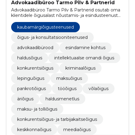
Advokaadibüroo Tarmo Pilv & Partnerid
Advokaadibüroo Tarmo Pilv & Partnerid osutab oma
klientidele õigusalast nõustamis- ja esindusteenust
erinevates õigusvaldkondades, pidades
prioriteetseteks era- , haldus- ja karistusõiguse alaseid
kaubamärgiõigusteenused
probleeme.
õigus- ja konsultatsiooniteenused
advokaadibürood
esindamine kohtus
haldusõigus
intellektuaalse omandi õigus
konkurentsiõigus
kriminaalõigus
lepinguõigus
maksuõigus
pankrotiõigus
tööõigus
võlaõigus
äriõigus
haldusmenetlus
maksu- ja tolliõigus
konkurentsiõigus- ja tarbijakaitseõigus
keskkonnaõigus
meediaõigus