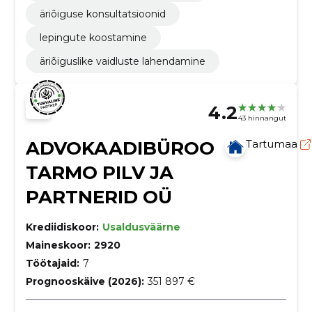
äriõiguse konsultatsioonid
lepingute koostamine
äriõiguslike vaidluste lahendamine
4.2
43 hinnangut
ADVOKAADIBÜROO
Tartumaa
TARMO PILV JA
PARTNERID OÜ
Krediidiskoor:
Usaldusväärne
Maineskoor:
2920
Töötajaid:
7
Prognooskäive (2026):
351 897 €