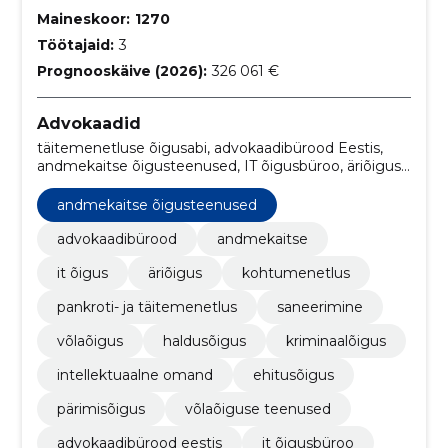
Maineskoor:
1270
Töötajaid:
3
Prognooskäive (2026):
326 061 €
Advokaadid
täitemenetluse õigusabi, advokaadibürood Eestis,
andmekaitse õigusteenused, IT õigusbüroo, äriõiguse
asjatundlikkus, kohtumenetluse esindamine,
pankrotimenetlused Eestis, ehitusõiguse spetsialistid,
andmekaitse õigusteenused
intellektuaalomandi õigusbüroo, kriminaalõiguse
juristid
advokaadibürood
andmekaitse
it õigus
äriõigus
kohtumenetlus
pankroti- ja täitemenetlus
saneerimine
võlaõigus
haldusõigus
kriminaalõigus
intellektuaalne omand
ehitusõigus
pärimisõigus
võlaõiguse teenused
advokaadibürood eestis
it õigusbüroo