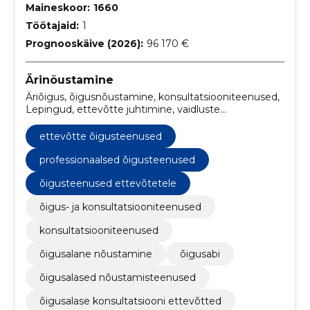
Maineskoor:
1660
Töötajaid:
1
Prognooskäive (2026):
96 170 €
Ärinõustamine
Äriõigus, õigusnõustamine, konsultatsiooniteenused,
Lepingud, ettevõtte juhtimine, vaidluste
lahendamine, Lepinguõigus, notariteenused,
Õigusalane uurimistöö, dokumentide
ettevõtte õigusteenused
ettevalmistamine
professionaalsed õigusteenused
õigusteenused ettevõtetele
õigus- ja konsultatsiooniteenused
konsultatsiooniteenused
õigusalane nõustamine
õigusabi
õigusalased nõustamisteenused
õigusalase konsultatsiooni ettevõtted