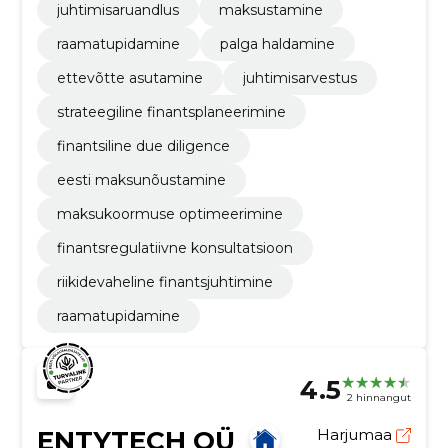
juhtimisaruandlus
maksustamine
raamatupidamine
palga haldamine
ettevõtte asutamine
juhtimisarvestus
strateegiline finantsplaneerimine
finantsiline due diligence
eesti maksunõustamine
maksukoormuse optimeerimine
finantsregulatiivne konsultatsioon
riikidevaheline finantsjuhtimine
raamatupidamine
4.5
2 hinnangut
ENTYTECH OÜ
Harjumaa