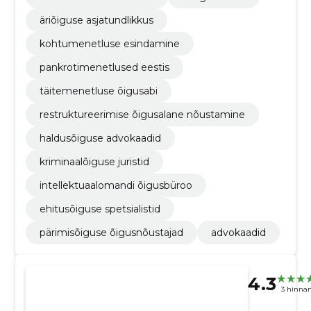
äriõiguse asjatundlikkus
kohtumenetluse esindamine
pankrotimenetlused eestis
täitemenetluse õigusabi
restruktureerimise õigusalane nõustamine
haldusõiguse advokaadid
kriminaalõiguse juristid
intellektuaalomandi õigusbüroo
ehitusõiguse spetsialistid
pärimisõiguse õigusnõustajad
advokaadid
4.3
3 hinna