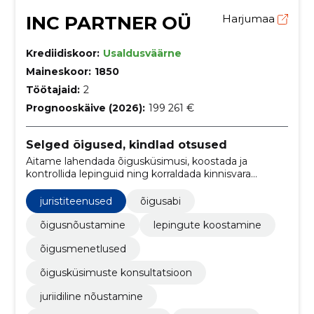
INC PARTNER OÜ
Harjumaa
Krediidiskoor:
Usaldusväärne
Maineskoor:
1850
Töötajaid:
2
Prognooskäive (2026):
199 261 €
Selged õigused, kindlad otsused
Aitame lahendada õigusküsimusi, koostada ja
kontrollida lepinguid ning korraldada kinnisvara
kasutust ja üürisuhteid. Tugi, mis teeb otsused
selgemaks ja protsessid sujuvamaks.
juristiteenused
õigusabi
õigusnõustamine
lepingute koostamine
õigusmenetlused
õigusküsimuste konsultatsioon
juriidiline nõustamine