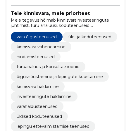
Teie kinnisvara, meie prioriteet
Meie tegevus hõlmab kinnisvarainvesteeringute
juhtimist, turu analüüsi, koduteenuseid,
kinnisvaravahendust, vara hindamist, juriidilist
nõustamist, investeerimisvara haldamist ning
vara õigusteenused
üld- ja koduteenused
konsultatsioone ja uuringuid kinnisvaravaldkonnas.
kinnisvara vahendamine
hindamisteenused
turuanalüüs ja konsultatsioonid
õigusnõustamine ja lepingute koostamine
kinnisvara haldamine
investeeringute haldamine
varahaldusteenused
üldised koduteenused
lepingu ettevalmistamise teenused