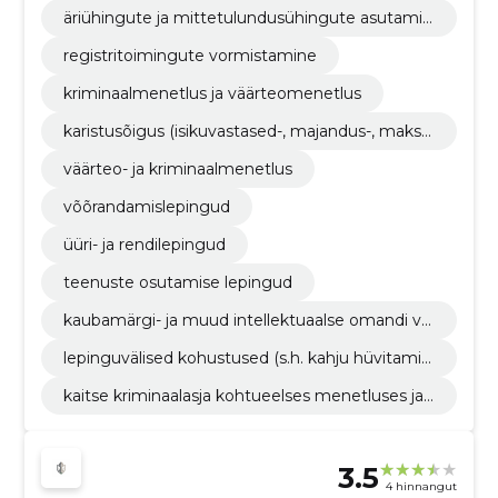
äriühingute ja mittetulundusühingute asutamin
e
registritoimingute vormistamine
kriminaalmenetlus ja väärteomenetlus
karistusõigus (isikuvastased-, majandus-, maksu
- ja ametialased kuriteod)
väärteo- ja kriminaalmenetlus
võõrandamislepingud
üüri- ja rendilepingud
teenuste osutamise lepingud
kaubamärgi- ja muud intellektuaalse omandi vai
dlused
lepinguvälised kohustused (s.h. kahju hüvitamin
e, alusetu rikastumine)
kaitse kriminaalasja kohtueelses menetluses ja
kohtumenetluses
3.5
4 hinnangut