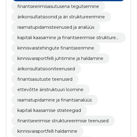
mõeldud äri lahendused, tegutsemine
e
finantsasutusena, vara analüüs, portfelli haldamine,
finantseerimisasutusena tegutsemine
tehingu finantseerimine
ärikonsultatsioonid ja äri struktureerimine
raamatupidamisteenused ja analüüs
kapitali kaasamine ja finantseerimise strukturee
rimine
kinnisvaratehingute finantseerimine
kinnisvaraportfelli juhtimine ja haldamine
ärikonsultatsiooniteenused
finantsasutuste teenused
ettevõtte äristruktuuri loomine
raamatupidamine ja finantsanalüüs
kapitali kaasamise strateegiad
finantseerimise struktureerimise teenused
kinnisvaraportfelli haldamine