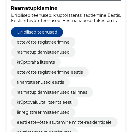
Raamatupidamine
juriidilised teenused, krüptolitsentsi taotlemine Eestis,
Eesti ettevõteteenused, Eesti rahapesu tõkestamise
eeskirjad, Eesti professionaalsed
raamatupidamisteenused, konsultatsioon, aml/kyc
juriidilised teenused
protseduurid, dokumentatsioon, regulatiivne
nõustamine, Eesti äri seadistamine
ettevõtte registreerimine
raamatupidamisteenused
krüptoraha litsents
ettevõtte registreerimine eestis
finantsteenused eestis
raamatupidamisteenused tallinnas
krüptovaluuta litsents eesti
äriregistreerimisteenused
eesti ettevõtte asutamine mitte-residentidele