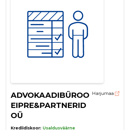
ADVOKAADIBÜROO
Harjumaa
EIPRE&PARTNERID
OÜ
Krediidiskoor:
Usaldusväärne