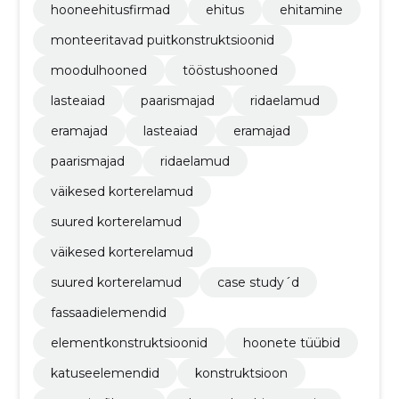
hooneehitusfirmad
ehitus
ehitamine
monteeritavad puitkonstruktsioonid
moodulhooned
tööstushooned
lasteaiad
paarismajad
ridaelamud
eramajad
lasteaiad
eramajad
paarismajad
ridaelamud
väikesed korterelamud
suured korterelamud
väikesed korterelamud
suured korterelamud
case study´d
fassaadielemendid
elementkonstruktsioonid
hoonete tüübid
katuseelemendid
konstruktsioon