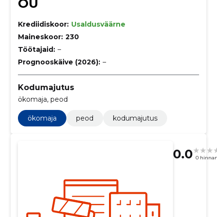
OÜ
Krediidiskoor:
Usaldusväärne
Maineskoor:
230
Töötajaid:
–
Prognooskäive (2026):
–
Kodumajutus
ökomaja, peod
ökomaja
peod
kodumajutus
0.0
0 hinna