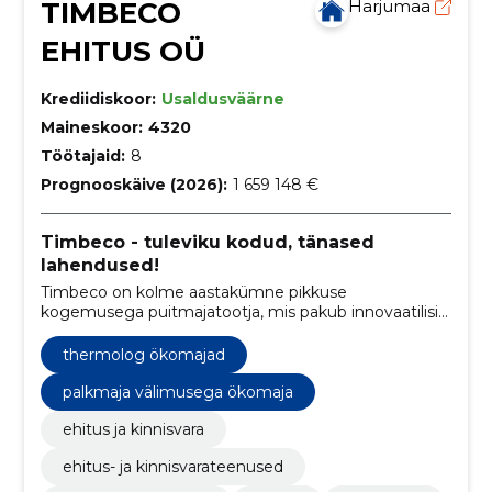
TIMBECO
Harjumaa
EHITUS OÜ
Krediidiskoor:
Usaldusväärne
Maineskoor:
4320
Töötajaid:
8
Prognooskäive (2026):
1 659 148 €
Timbeco - tuleviku kodud, tänased
lahendused!
Timbeco on kolme aastakümne pikkuse
kogemusega puitmajatootja, mis pakub innovaatilisi
ja keskkonnasõbralikke lahendusi ehitusturule.
thermolog ökomajad
palkmaja välimusega ökomaja
ehitus ja kinnisvara
ehitus- ja kinnisvarateenused