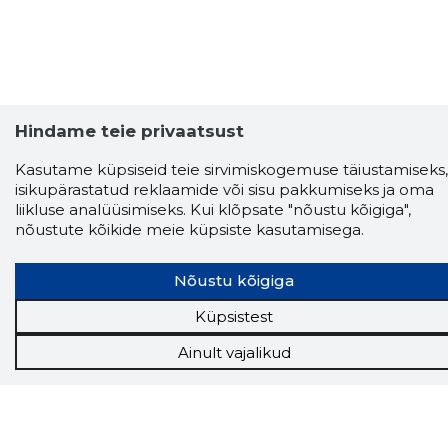
Hindame teie privaatsust
Kasutame küpsiseid teie sirvimiskogemuse täiustamiseks,
isikupärastatud reklaamide või sisu pakkumiseks ja oma
liikluse analüüsimiseks. Kui klõpsate "nõustu kõigiga",
nõustute kõikide meie küpsiste kasutamisega.
Nõustu kõigiga
Storybook
Chrome laiendus
Küpsistest
Ainult vajalikud
Storybooki laiendus ütleb Sulle, mis firma
veebilehel Sa parajasti viibid ja kui usaldusväärne
see firma täna on.
LAADI LAIENDUS ALLA