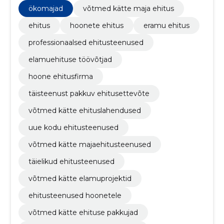
täisteenust pakkuv ehitusettevõte, võtmed kätte
ökomajad
võtmed kätte maja ehitus
ehituslahendused, uue kodu ehitusteenused
ehitus
hoonete ehitus
eramu ehitus
professionaalsed ehitusteenused
elamuehituse töövõtjad
hoone ehitusfirma
täisteenust pakkuv ehitusettevõte
võtmed kätte ehituslahendused
uue kodu ehitusteenused
võtmed kätte majaehitusteenused
täielikud ehitusteenused
võtmed kätte elamuprojektid
ehitusteenused hoonetele
võtmed kätte ehituse pakkujad