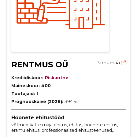
RENTMUS OÜ
Pärnumaa
Krediidiskoor:
Riskantne
Maineskoor:
400
Töötajaid:
1
Prognooskäive (2026):
394 €
Hoonete ehitustööd
võtmed kätte maja ehitus, ehitus, hoonete ehitus,
eramu ehitus, professionaalsed ehitusteenused,
elamuehituse töövõtjad, hoone ehitusfirma,