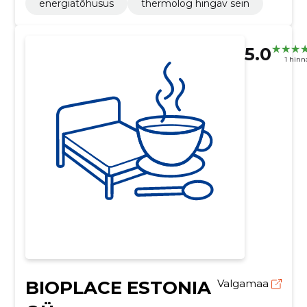
energiatõhusus
thermolog hingav sein
5.0
1 hin
BIOPLACE ESTONIA
Valgamaa