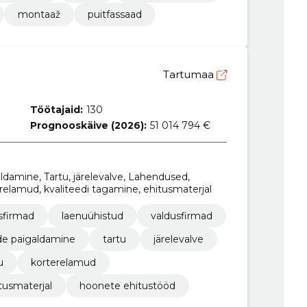
montaaž
puitfassaad
Tartumaa
Töötajaid:
130
Prognooskäive (2026):
51 014 794 €
damine, Tartu, järelevalve, Lahendused,
relamud, kvaliteedi tagamine, ehitusmaterjal
sfirmad
laenuühistud
valdusfirmad
e paigaldamine
tartu
järelevalve
u
korterelamud
tusmaterjal
hoonete ehitustööd