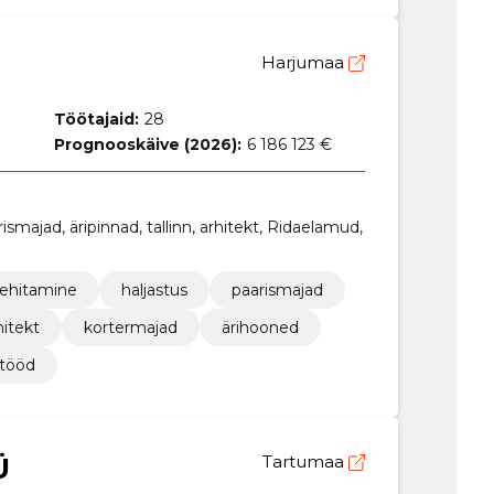
Harjumaa
Töötajaid:
28
Prognooskäive (2026):
6 186 123 €
rismajad, äripinnad, tallinn, arhitekt, Ridaelamud,
ehitamine
haljastus
paarismajad
hitekt
kortermajad
ärihooned
stööd
Ü
Tartumaa