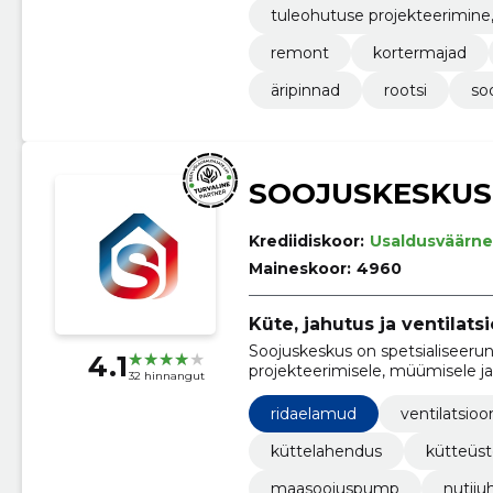
tuleohutuse projekteerimine
remont
kortermajad
äripinnad
rootsi
so
SOOJUSKESKUS
Krediidiskoor:
Usaldusväärne
Maineskoor:
4960
Küte, jahutus ja ventilats
Soojuskeskus on spetsialiseerun
4.1
projekteerimisele, müümisele ja 
32 hinnangut
jahutus kui ka ventilatsiooni s
ridaelamud
ventilatsioo
küttelahendus
kütteüs
maasoojuspump
nutiju