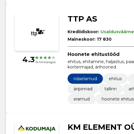
TTP AS
Krediidiskoor:
Usaldusväärne
Maineskoor:
17 830
Hoonete ehitustööd
4.3
ehitus, ehitamine, haljastus, paa
14 hinnangut
kortermajad, ärihooned
ridaelamud
ehitus
äripinnad
tallinn
ar
eramud
hoonete ehitu
KM ELEMENT O