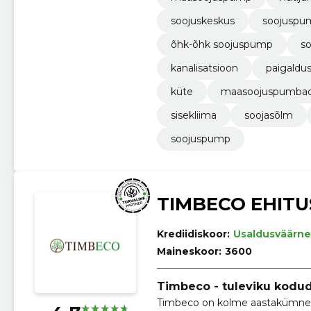
soojuskeskus
soojuspu
õhk-õhk soojuspump
s
kanalisatsioon
paigaldu
küte
maasoojuspumba
sisekliima
soojasõlm
soojuspump
TIMBECO EHITU
Krediidiskoor:
Usaldusväärne
Maineskoor:
3600
Timbeco - tuleviku kodu
Timbeco on kolme aastakümne 