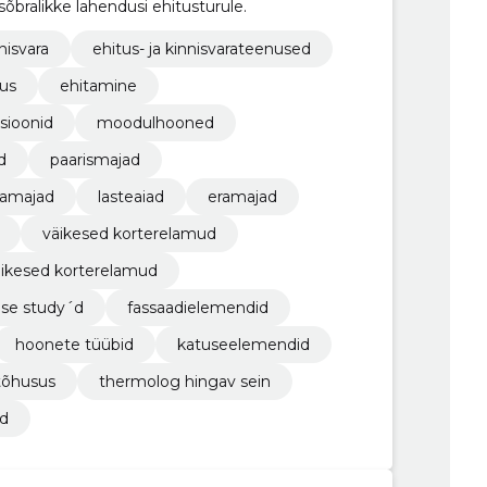
sõbralikke lahendusi ehitusturule.
nisvara
ehitus- ja kinnisvarateenused
tus
ehitamine
sioonid
moodulhooned
d
paarismajad
ramajad
lasteaiad
eramajad
väikesed korterelamud
äikesed korterelamud
ase study´d
fassaadielemendid
hoonete tüübid
katuseelemendid
tõhusus
thermolog hingav sein
d