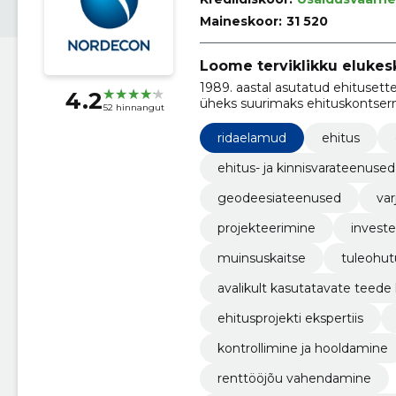
Maineskoor:
31 520
Loome terviklikku elukes
1989. aastal asutatud ehitusettevõte Nordecon AS on tänaseks kasvanud Eesti
4.2
üheks suurimaks ehituskontsern
52 hinnangut
ridaelamud
ehitus
ehitus- ja kinnisvarateenused
geodeesiateenused
var
projekteerimine
invest
muinsuskaitse
tuleohut
avalikult kasutatavate teede
ehitusprojekti ekspertiis
kontrollimine ja hooldamine
renttööjõu vahendamine