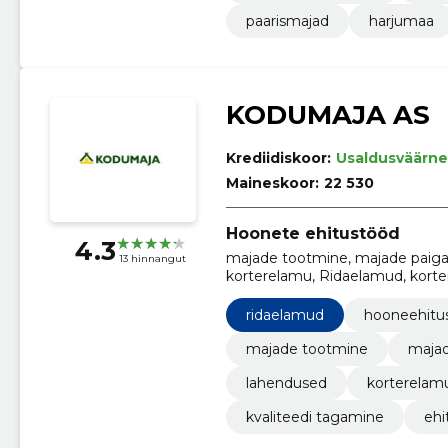
paarismajad
harjumaa
KODUMAJA AS
Krediidiskoor:
Usaldusväärne
Maineskoor:
22 530
Hoonete ehitustööd
4.3
majade tootmine, majade paigal
13 hinnangut
korterelamu, Ridaelamud, korte
ridaelamud
hooneehitu
majade tootmine
majad
lahendused
korterelam
kvaliteedi tagamine
ehi