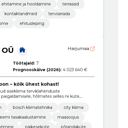
, ehitamine ja hooldamine
terrassid
kontaktandmed
terviserada
ome
ehitusleping
 OÜ
Harjumaa
Töötajaid:
7
Prognooskäive (2026):
4 023 640 €
ioon – kõik ühest kohast!
ud sisekliima terviklahenduste
paigaldamisele, hõlmates selles nii küte,
üsteemidega seotud teenuseid.
n
bosch kliimatehnika
city kliima
teemi tasakaalustamine
maasoojus
htimine
päikeseküte
põrandaküte