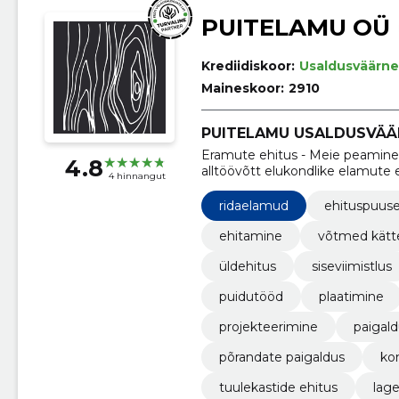
PUITELAMU OÜ
Krediidiskoor:
Usaldusväärne
Maineskoor:
2910
PUITELAMU USALDUSVÄÄ
Eramute ehitus - Meie peamine s
4.8
alltöövõtt elukondlike elamute
4 hinnangut
ridaelamud
ehituspuus
ehitamine
võtmed kätt
üldehitus
siseviimistlus
puidutööd
plaatimine
projekteerimine
paigal
põrandate paigaldus
ko
tuulekastide ehitus
lag