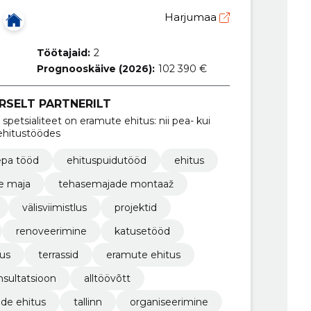
Harjumaa
Töötajaid:
2
Prognooskäive (2026):
102 390 €
RSELT PARTNERILT
petsialiteet on eramute ehitus: nii pea- kui
 ehitustöödes
epa tööd
ehituspuidutööd
ehitus
e maja
tehasemajade montaaž
välisviimistlus
projektid
renoveerimine
katusetööd
dus
terrassid
eramute ehitus
nsultatsioon
alltöövõtt
ede ehitus
tallinn
organiseerimine