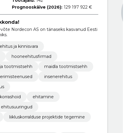
Töötajaid:
142
Prognooskäive (2026):
129 197 922 €
kkonda!
iks.
ehitus ja kinnisvara
hooneehitusfirmad
ja tootmistsehh
maidla tootmistsehh
eerimisteenused
insenerehitus
us
 korrashoid
ehitamine
ehitusuuringud
liikluskorralduse projektide tegemine