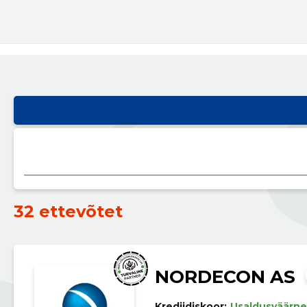
32 ettevõtet
NORDECON AS
Krediidiskoor:
Usaldusväärne