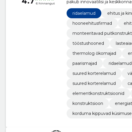
4.7
pakub innovaatilisi ja keskkonna
6 hinnangut
ridaelamud
ehitus ja kin
hooneehitusfirmad
ehi
monteeritavad puitkonstrukt
tööstushooned
lasteaia
thermolog ökomajad
e
paarismajad
ridaelamud
suured korterelamud
v
suured korterelamud
c
elementkonstruktsioonid
konstruktsioon
energia
korduma kippuvad küsimuse