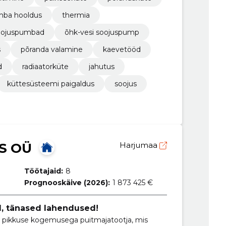
mba hooldus
thermia
oojuspumbad
õhk-vesi soojuspump
s
põranda valamine
kaevetööd
d
radiaatorküte
jahutus
küttesüsteemi paigaldus
soojus
S OÜ
Harjumaa
Töötajaid:
8
Prognooskäive (2026):
1 873 425 €
d, tänased lahendused!
pikkuse kogemusega puitmajatootja, mis