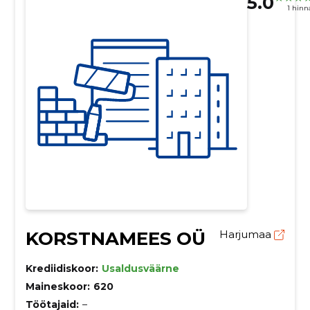
5.0
1 hin
KORSTNAMEES OÜ
Harjumaa
Krediidiskoor:
Usaldusväärne
Maineskoor:
620
Töötajaid:
–