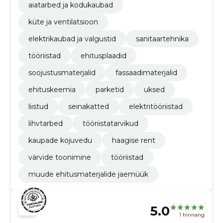
aiatarbed ja kodukaubad
küte ja ventilatsioon
elektrikaubad ja valgustid
sanitaartehnika
tööriistad
ehitusplaadid
soojustusmaterjalid
fassaadimaterjalid
ehituskeemia
parketid
uksed
liistud
seinakatted
elektritööriistad
lihvtarbed
tööriistatarvikud
kaupade kojuvedu
haagise rent
värvide toonimine
tööriistad
muude ehitusmaterjalide jaemüük
5.0
1 hinnang