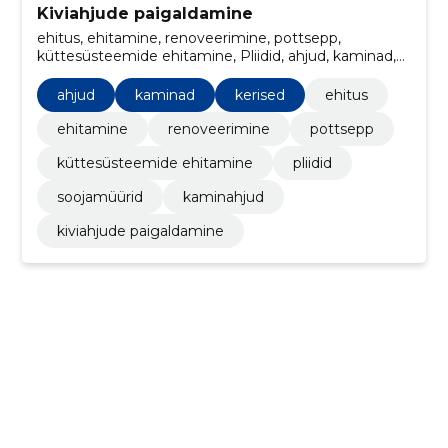
Kiviahjude paigaldamine
ehitus, ehitamine, renoveerimine, pottsepp,
küttesüsteemide ehitamine, Pliidid, ahjud, kaminad,
Kerised, soojamüürid
ahjud
kaminad
kerised
ehitus
ehitamine
renoveerimine
pottsepp
küttesüsteemide ehitamine
pliidid
soojamüürid
kaminahjud
kiviahjude paigaldamine