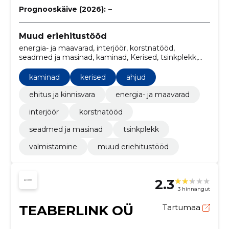
Prognooskäive (2026):
–
Muud eriehitustööd
energia- ja maavarad, interjöör, korstnatööd,
seadmed ja masinad, kaminad, Kerised, tsinkplekk,
ahjud, valmistamine, ehitus ja kinnisvara
kaminad
kerised
ahjud
ehitus ja kinnisvara
energia- ja maavarad
interjöör
korstnatööd
seadmed ja masinad
tsinkplekk
valmistamine
muud eriehitustööd
2.3
3 hinnangut
TEABERLINK OÜ
Tartumaa