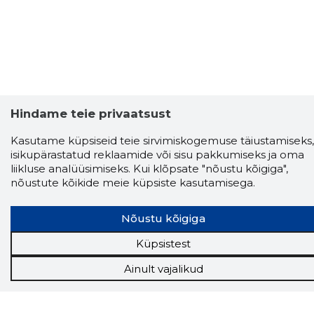
Hindame teie privaatsust
Kasutame küpsiseid teie sirvimiskogemuse täiustamiseks,
isikupärastatud reklaamide või sisu pakkumiseks ja oma
liikluse analüüsimiseks. Kui klõpsate "nõustu kõigiga",
nõustute kõikide meie küpsiste kasutamisega.
Storybook
Nõustu kõigiga
Chrome laiendus
Küpsistest
Storybooki laiendus ütleb Sulle, mis firma
Ainult vajalikud
veebilehel Sa parajasti viibid ja kui usaldusväärne
see firma täna on.
LAADI LAIENDUS ALLA