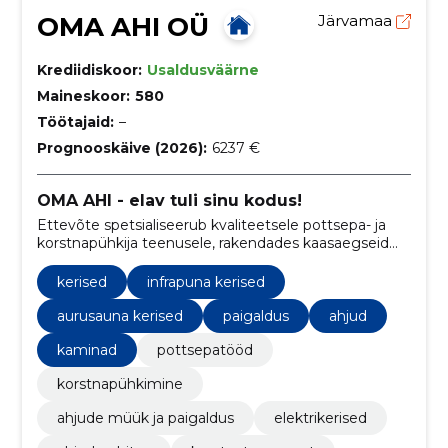
OMA AHI OÜ
Järvamaa
Krediidiskoor:
Usaldusväärne
Maineskoor:
580
Töötajaid:
–
Prognooskäive (2026):
6237 €
OMA AHI - elav tuli sinu kodus!
Ettevõte spetsialiseerub kvaliteetsele pottsepa- ja
korstnapühkija teenusele, rakendades kaasaegseid
meetodeid ja materjale.
kerised
infrapuna kerised
aurusauna kerised
paigaldus
ahjud
kaminad
pottsepatööd
korstnapühkimine
ahjude müük ja paigaldus
elektrikerised