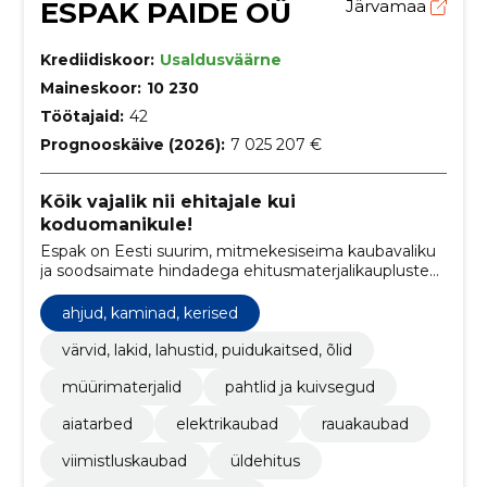
ESPAK PAIDE OÜ
Järvamaa
Krediidiskoor:
Usaldusväärne
Maineskoor:
10 230
Töötajaid:
42
Prognooskäive (2026):
7 025 207 €
Kõik vajalik nii ehitajale kui
koduomanikule!
Espak on Eesti suurim, mitmekesiseima kaubavaliku
ja soodsaimate hindadega ehitusmaterjalikaupluste
kett. Asume 17 erinevas Eesti linnas.
ahjud, kaminad, kerised
värvid, lakid, lahustid, puidukaitsed, õlid
müürimaterjalid
pahtlid ja kuivsegud
aiatarbed
elektrikaubad
rauakaubad
viimistluskaubad
üldehitus