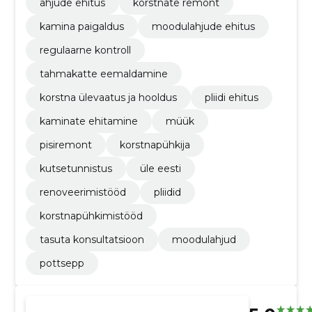
ahjude ehitus
korstnate remont
kamina paigaldus
moodulahjude ehitus
regulaarne kontroll
tahmakatte eemaldamine
korstna ülevaatus ja hooldus
pliidi ehitus
kaminate ehitamine
müük
pisiremont
korstnapühkija
kutsetunnistus
üle eesti
renoveerimistööd
pliidid
korstnapühkimistööd
tasuta konsultatsioon
moodulahjud
pottsepp