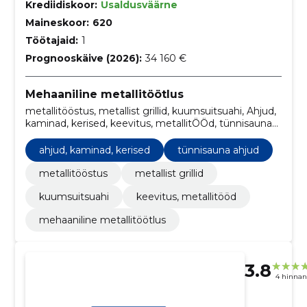
Krediidiskoor:
Usaldusväärne
Maineskoor:
620
Töötajaid:
1
Prognooskäive (2026):
34 160 €
Mehaaniline metallitöötlus
metallitööstus, metallist grillid, kuumsuitsuahi, Ahjud,
kaminad, kerised, keevitus, metallitÖÖd, tünnisauna
ahjud
ahjud, kaminad, kerised
tünnisauna ahjud
metallitööstus
metallist grillid
kuumsuitsuahi
keevitus, metallitööd
mehaaniline metallitöötlus
3.8
4 hinna