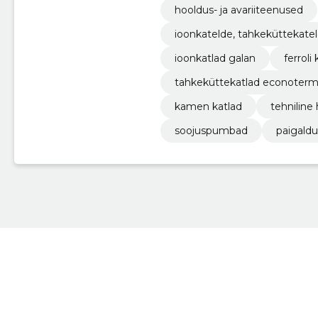
hooldus- ja avariiteenused
ioonkatelde, tahkeküttekate
us
ioonkatlad galan
ferrol
tahkeküttekatlad econoter
kamen katlad
tehniline
soojuspumbad
paigaldu