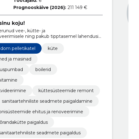
Töötajaid:
6
Prognooskäive (2026):
211 149 €
inu koju!
runud vee-, kütte- ja
veerimisele ning pakub tipptasemel lahendusi
konnas.
odom pelletikatel
küte
ed ja masinad
oojuspumbad
boilerid
hitamine
kvideerimine
küttesüsteemide remont
sanitaartehniliste seadmete paigaldamine
ioonisüsteemide ehitus ja renoveerimine
õrandakütte paigaldus
sanitaartehniliste seadmete paigaldus