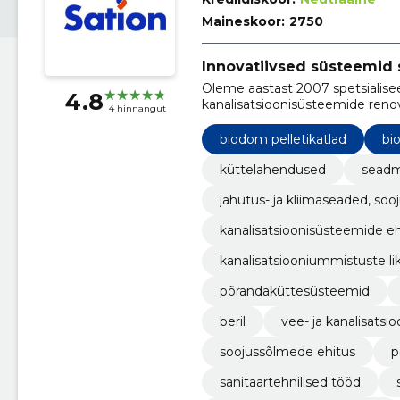
Maineskoor:
2750
Innovatiivsed süsteemid s
Oleme aastast 2007 spetsialisee
4.8
kanalisatsioonisüsteemide reno
4 hinnangut
hoonete tehnosüsteemide vald
biodom pelletikatlad
bi
küttelahendused
seadm
jahutus- ja kliimaseaded, s
kanalisatsioonisüsteemide e
kanalisatsiooniummistuste li
põrandaküttesüsteemid
beril
vee- ja kanalisats
soojussõlmede ehitus
p
sanitaartehnilised tööd