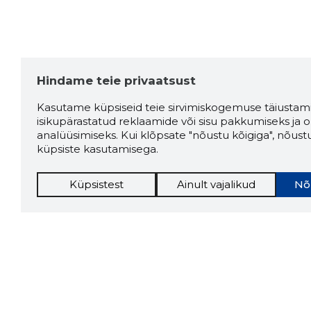
Hindame teie privaatsust
Kasutame küpsiseid teie sirvimiskogemuse täiustami
isikupärastatud reklaamide või sisu pakkumiseks ja o
analüüsimiseks. Kui klõpsate "nõustu kõigiga", nõust
küpsiste kasutamisega.
Küpsistest
Ainult vajalikud
Nõ
Storybo