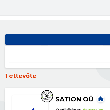
1 ettevõte
SATION OÜ
Krediidiskoor:
Neutraalne