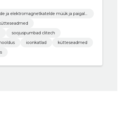
lde ja elektromagnetkatelde müük ja paigald
i kütteseadmed
m
soojuspumbad clitech
 hooldus
ioonkatlad
kütteseadmed
s