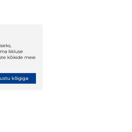
seks,
ma liikluse
ute kõikide meie
ustu kõigiga
oki laiendus ütleb Sulle, mis