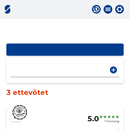
3 ettevõtet
5.0
1 hinnang