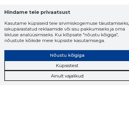
Hindame teie privaatsust
Kasutame küpsiseid teie sirvimiskogemuse täiustamiseks,
isikupärastatud reklaamide või sisu pakkumiseks ja oma
liikluse analüüsimiseks. Kui klõpsate "nõustu kõigiga",
nõustute kõikide meie küpsiste kasutamisega.
Storybook
Nõustu kõigiga
Chrome laiendus
Küpsistest
Storybooki laiendus ütleb Sulle, mis firma
Ainult vajalikud
veebilehel Sa parajasti viibid ja kui usaldusväärne
see firma täna on.
LAADI LAIENDUS ALLA
Näed helistaja tausta!
Storybooki Äpp toob
Sinuni
OTSEKONTAKTID
400 000 Eesti
ettevõtte ja isikute kohta (juhid, ametnikud).
Andmed on rikastatud maksevõime ja