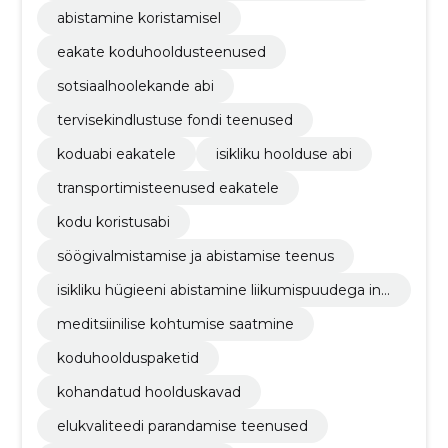
abistamine koristamisel
eakate koduhooldusteenused
sotsiaalhoolekande abi
tervisekindlustuse fondi teenused
koduabi eakatele
isikliku hoolduse abi
transportimisteenused eakatele
kodu koristusabi
söögivalmistamise ja abistamise teenus
isikliku hügieeni abistamine liikumispuudega ini
mestele
meditsiinilise kohtumise saatmine
koduhoolduspaketid
kohandatud hoolduskavad
elukvaliteedi parandamise teenused