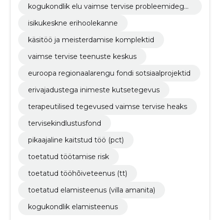
kogukondlik elu vaimse tervise probleemidega i
nimestele
isikukeskne erihoolekanne
käsitöö ja meisterdamise komplektid
vaimse tervise teenuste keskus
euroopa regionaalarengu fondi sotsiaalprojektid
erivajadustega inimeste kutsetegevus
terapeutilised tegevused vaimse tervise heaks
tervisekindlustusfond
pikaajaline kaitstud töö (pct)
toetatud töötamise risk
toetatud tööhõiveteenus (tt)
toetatud elamisteenus (villa amanita)
kogukondlik elamisteenus