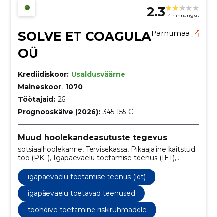
2.3
4 hinnangut
SOLVE ET COAGULA
Pärnumaa
OÜ
Krediidiskoor:
Usaldusväärne
Maineskoor:
1070
Töötajaid:
26
Prognooskäive (2026):
345 155 €
Muud hoolekandeasutuste tegevus
sotsiaalhoolekanne, Tervisekassa, Pikaajaline kaitstud
töö (PKT), Igapäevaelu toetamise teenus (IET),
Tugiiskuga töötamine, Toetatud töötamise teenus
(TT), Toetatud elamise teenus (Villa Amanita),
igapäevaelu toetamise teenus (iet)
Kogukonnas elamise teenus, Isikukeskne
erihoolekanne (ISTE), Meisterdamise ja käsitöö
igapäevaelu toetavad teenused
paketid
tööhõive toetamine riskirühmadele