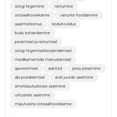
söögi tegemine
riietumine
sotsiaalhoolekanne
vanurite hooldamine
saatmisteenus
koduhooldus
kodu kohandamine
pesemisel ja riietumisel
söögi tegemisel/soojendamisel
medikamentide manustamisel
ajaveetmisel
aiatööd
pesu pesemine
abi poeskäimisel
arsti juurde saatmine
ametiasutustesse saatmine
üritustele saatmine
majutuseta sotsiaalhoolekanne