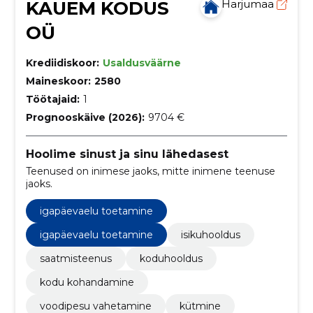
KAUEM KODUS
Harjumaa
OÜ
Krediidiskoor:
Usaldusväärne
Maineskoor:
2580
Töötajaid:
1
Prognooskäive (2026):
9704 €
Hoolime sinust ja sinu lähedasest
Teenused on inimese jaoks, mitte inimene teenuse
jaoks.
igapäevaelu toetamine
igapäevaelu toetamine
isikuhooldus
saatmisteenus
koduhooldus
kodu kohandamine
voodipesu vahetamine
kütmine