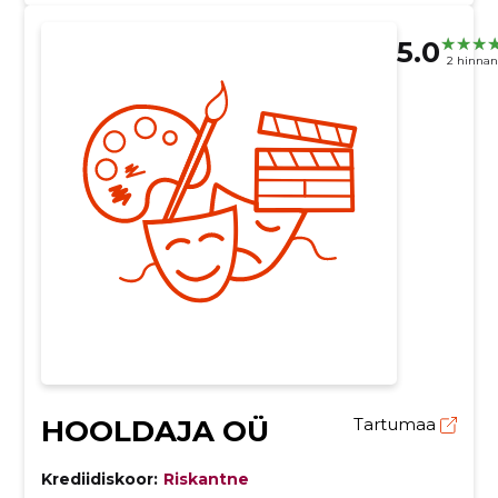
5.0
2 hinna
HOOLDAJA OÜ
Tartumaa
Krediidiskoor:
Riskantne