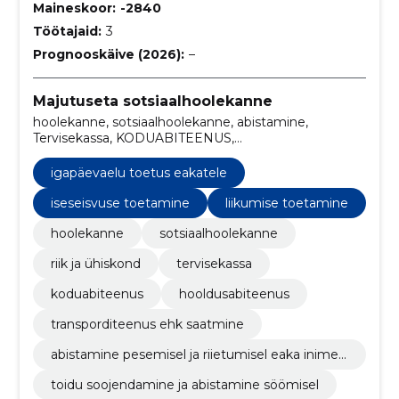
Maineskoor:
-2840
Töötajaid:
3
Prognooskäive (2026):
–
Majutuseta sotsiaalhoolekanne
hoolekanne, sotsiaalhoolekanne, abistamine,
Tervisekassa, KODUABITEENUS,
HOOLDUSABITEENUS, TRANSPORDITEENUS EHK
SAATMINE, abistamine pesemisel ja riietumisel eaka
igapäevaelu toetus eakatele
inimese kodus, toidu soojendamine ja abistamine
söömisel, abistamine koristamisel
iseseisvuse toetamine
liikumise toetamine
hoolekanne
sotsiaalhoolekanne
riik ja ühiskond
tervisekassa
koduabiteenus
hooldusabiteenus
transporditeenus ehk saatmine
abistamine pesemisel ja riietumisel eaka inimes
e kodus
toidu soojendamine ja abistamine söömisel