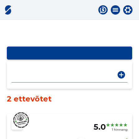
2 ettevõtet
5.0
1 hinnang