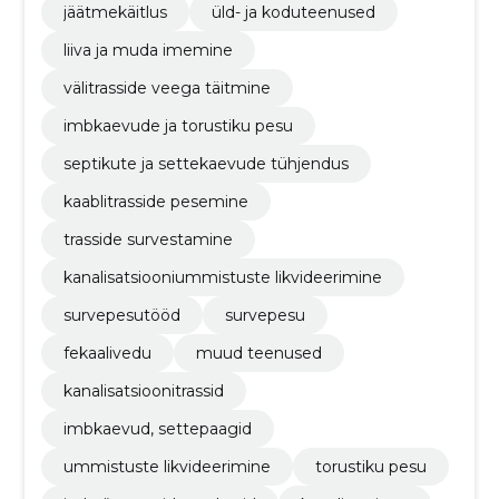
jäätmekäitlus
üld- ja koduteenused
liiva ja muda imemine
välitrasside veega täitmine
imbkaevude ja torustiku pesu
septikute ja settekaevude tühjendus
kaablitrasside pesemine
trasside survestamine
kanalisatsiooniummistuste likvideerimine
survepesutööd
survepesu
fekaalivedu
muud teenused
kanalisatsioonitrassid
imbkaevud, settepaagid
ummistuste likvideerimine
torustiku pesu