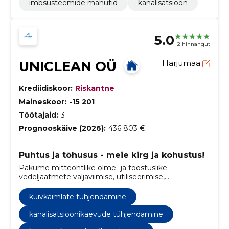
imbsüsteemide mahutid
kanalisatsioon
5.0
2 hinnangut
UNICLEAN OÜ
Harjumaa
Krediidiskoor:
Riskantne
Maineskoor:
-15 201
Töötajaid:
3
Prognooskäive (2026):
436 803 €
Puhtus ja tõhusus - meie kirg ja kohustus!
Pakume mitteohtlike olme- ja tööstuslike
vedeljäätmete väljaviimise, utiliseerimise,
ummistuste likvideerimise ning
kanalisatsioonitrasside ja torustike survepesu
kuivkäimlate tühjendamine
spetsialiseeritud teenust.
kanalisatsioonikaevude tühjendamine