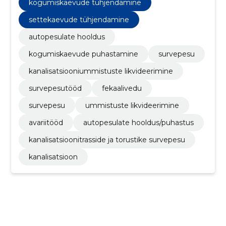
kogumiskaevude tühjendamine
settekaevude tühjendamine
autopesulate hooldus
kogumiskaevude puhastamine
survepesu
kanalisatsiooniummistuste likvideerimine
survepesutööd
fekaalivedu
survepesu
ummistuste likvideerimine
avariitööd
autopesulate hooldus/puhastus
kanalisatsioonitrasside ja torustike survepesu
kanalisatsioon