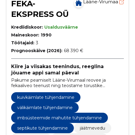
FEKA-
Lääne-Virumaa
EKSPRESS OÜ
Krediidiskoor:
Usaldusväärne
Maineskoor:
1990
Töötajaid:
3
Prognooskäive (2026):
68 390 €
Kiire ja viisakas teenindus, reeglina
jõuame appi samal päeval
Pakume peamiselt Lääne-Virumaal reovee ja
fekaaliveo teenust ning teostame torustike
(välistrasside) survepesu. Tänaseks oleme
tööpiirkonda laiendanud ka naabermaakondadesse.
kuivkäimlate tühjendamine
välikäimlate tühjendamine
imbsüsteemide mahutite tühjendamine
septikute tühjendamine
jäätmevedu