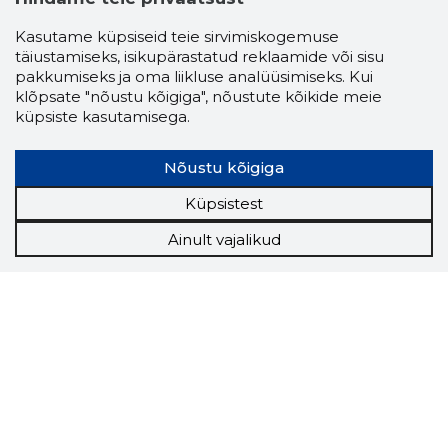
Kasutame küpsiseid teie sirvimiskogemuse
täiustamiseks, isikupärastatud reklaamide või sisu
pakkumiseks ja oma liikluse analüüsimiseks. Kui
klõpsate "nõustu kõigiga", nõustute kõikide meie
küpsiste kasutamisega.
Nõustu kõigiga
Küpsistest
Ainult vajalikud
Storybook
Chrome laiendus