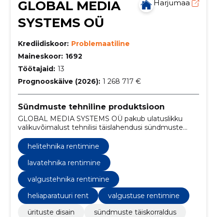
GLOBAL MEDIA
Harjumaa
SYSTEMS OÜ
Krediidiskoor:
Problemaatiline
Maineskoor:
1692
Töötajaid:
13
Prognooskäive (2026):
1 268 717 €
Sündmuste tehniline produktsioon
GLOBAL MEDIA SYSTEMS OÜ pakub ulatuslikku
valikuvõimalust tehnilisi täislahendusi sündmuste
korraldamiseks, hõlmates konverentside, kontsertide,
spordivõistluste ja paljude teiste ürituste heli-, valgus-,
helitehnika rentimine
video- ja tehnoloogilisi vajadusi, et tagada sündmuste
sujuvus ja meeldejäävus.
lavatehnika rentimine
valgustehnika rentimine
heliaparatuuri rent
valgustuse rentimine
ürituste disain
sündmuste täiskorraldus