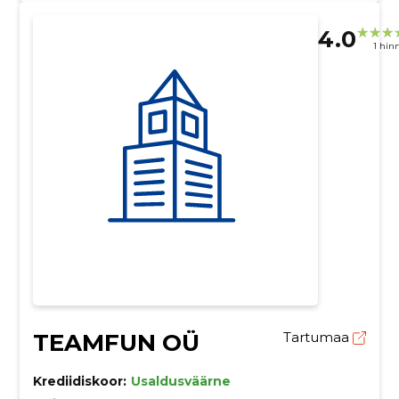
4.0
1 hin
TEAMFUN OÜ
Tartumaa
Krediidiskoor:
Usaldusväärne