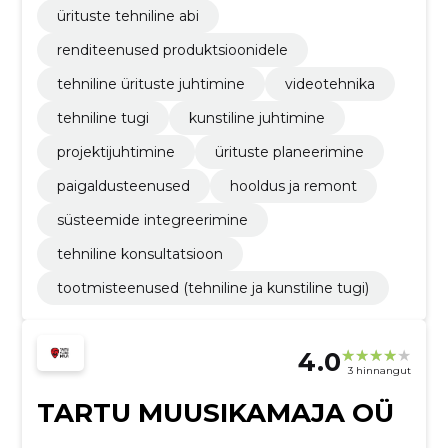
ürituste tehniline abi
renditeenused produktsioonidele
tehniline ürituste juhtimine
videotehnika
tehniline tugi
kunstiline juhtimine
projektijuhtimine
ürituste planeerimine
paigaldusteenused
hooldus ja remont
süsteemide integreerimine
tehniline konsultatsioon
tootmisteenused (tehniline ja kunstiline tugi)
4.0
3 hinnangut
TARTU MUUSIKAMAJA OÜ