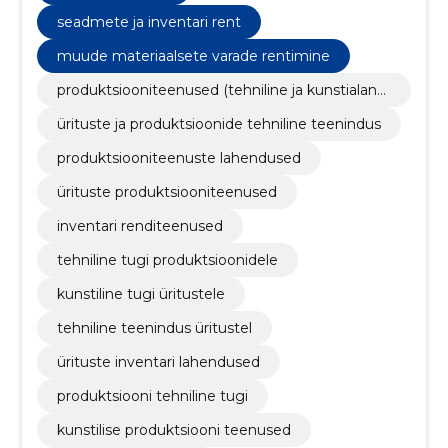
seadmete ja inventari rent
muude materiaalsete varade rentimine
produktsiooniteenused (tehniline ja kunstialane
tugi)
ürituste ja produktsioonide tehniline teenindus
produktsiooniteenuste lahendused
ürituste produktsiooniteenused
inventari renditeenused
tehniline tugi produktsioonidele
kunstiline tugi üritustele
tehniline teenindus üritustel
ürituste inventari lahendused
produktsiooni tehniline tugi
kunstilise produktsiooni teenused