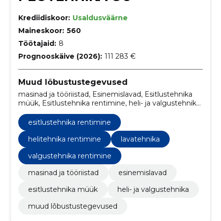
Krediidiskoor:
Usaldusväärne
Maineskoor:
560
Töötajaid:
8
Prognooskäive (2026):
111 283 €
Muud lõbustustegevused
masinad ja tööriistad, Esinemislavad, Esitlustehnika
müük, Esitlustehnika rentimine, heli- ja valgustehnika,
Helitehnika rentimine, Lavatehnika, Valgustehnika
rentimine
esitlustehnika rentimine
helitehnika rentimine
lavatehnika
valgustehnika rentimine
masinad ja tööriistad
esinemislavad
esitlustehnika müük
heli- ja valgustehnika
muud lõbustustegevused