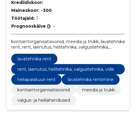
Krediidiskoor:
Maineskoor:
-300
Töötajaid:
1
Prognooskäive ():
–
kontsertorganisatsioonid, meedia ja trükk, lavatehnika
rent, rent, laenutus, helitehnika, valgustehnika,
videotehnika, lavatehnika, peotehnika, djtehnika,
valgus- ja helilahendused, heliaparatuuri rent,
lavatehnika rent
Lavatehnika rentimine
rent, laenutus, helitehnika, valgustehnika, videot
ehnika, lavatehnika, peotehnika, djtehnika
heliaparatuuri rent
lavatehnika rentimine
kontsertorganisatsioonid
meedia ja trükk
valgus- ja helilahendused