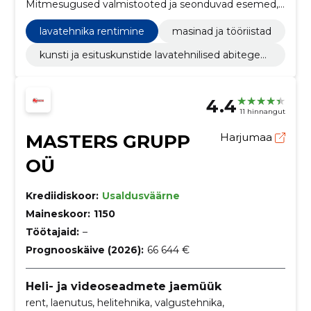
Mitmesugused valmistooted ja seonduvad esemed,
Heli ja pildi salvestuse ja taasesituse aparatuur,
Digitaaledastusseadmed, Televisiooni- ja
lavatehnika rentimine
masinad ja tööriistad
audiovisuaalsed seadmed,
videokonverentsiseadmed, Mitmesugused teenused,
kunsti ja esituskunstide lavatehnilised abitegev
Valgustusseadmed ja elektrilambid, heliinseneri
used
teenused
4.4
11 hinnangut
MASTERS GRUPP
Harjumaa
OÜ
Krediidiskoor:
Usaldusväärne
Maineskoor:
1150
Töötajaid:
–
Prognooskäive (2026):
66 644 €
Heli- ja videoseadmete jaemüük
rent, laenutus, helitehnika, valgustehnika,