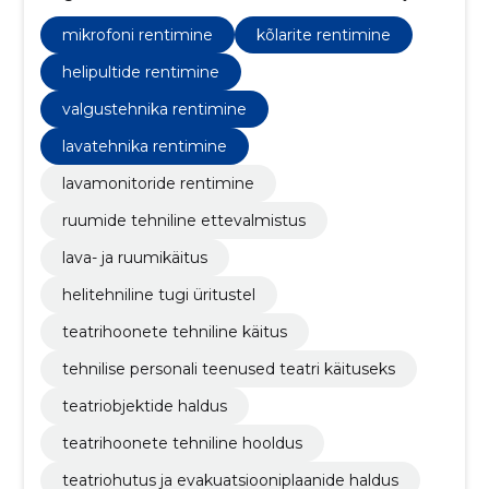
personali teenuseid. Tagame sujuva tehnilise
toimimise ja turvalise publiku-elamuse.
mikrofoni rentimine
kõlarite rentimine
helipultide rentimine
valgustehnika rentimine
lavatehnika rentimine
lavamonitoride rentimine
ruumide tehniline ettevalmistus
lava- ja ruumikäitus
helitehniline tugi üritustel
teatrihoonete tehniline käitus
tehnilise personali teenused teatri käituseks
teatriobjektide haldus
teatrihoonete tehniline hooldus
teatriohutus ja evakuatsiooniplaanide haldus