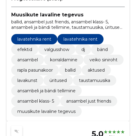
Muusikute lavaline tegevus
ballid, ansambel just friends, ansambel klass- 5,
ansambeli ja bändi tellimine, taustamuusika, üritused,
lavatehnika rent, lavakunst, aktused, Efektid
lavatehnika rent
lavatehnika rent
efektid
valgusshow
dj
bänd
ansambel
korraldamine
veiko siniroht
rapla pasunakoor
ballid
aktused
lavakunst
üritused
taustamuusika
ansambeli ja bändi tellimine
ansambel klass- 5
ansambel just friends
muusikute lavaline tegevus
5.0