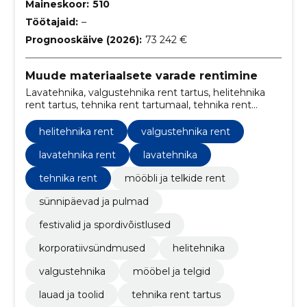
Maineskoor:
510
Töötajaid:
–
Prognooskäive (2026):
73 242 €
Muude materiaalsete varade rentimine
Lavatehnika, valgustehnika rent tartus, helitehnika
rent tartus, tehnika rent tartumaal, tehnika rent
tartus, lauad ja toolid, Mööbel, tehnika rent, mööbel ja
telgid, mööbli ja telkide rent
helitehnika rent
valgustehnika rent
lavatehnika rent
lavatehnika
tehnika rent
mööbli ja telkide rent
sünnipäevad ja pulmad
festivalid ja spordivõistlused
korporatiivsündmused
helitehnika
valgustehnika
mööbel ja telgid
lauad ja toolid
tehnika rent tartus