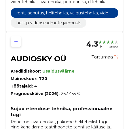
videotehnika, lavatehnika, peotehnika, djtehnika
rent, laenutus, helitehnika, valgustehnika, videot
ehnika, lavatehnika, peotehnika, djtehnika
heli- ja videoseadmete jaemüük
4.3
9 hinnangut
AUDIOSKY OÜ
Tartumaa
Krediidiskoor:
Usaldusväärne
Maineskoor:
720
Töötajaid:
4
Prognooskäive (2026):
262 455 €
Sujuv etenduse tehnika, professionaalne
tugi
Rendime lavatehnikat, pakume helitehnilist tuge
ning korraldame teatrihoonete tehnilise käituse ja