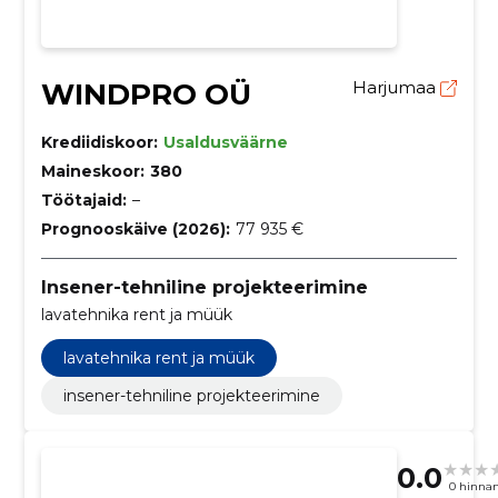
WINDPRO OÜ
Harjumaa
Krediidiskoor:
Usaldusväärne
Maineskoor:
380
Töötajaid:
–
Prognooskäive (2026):
77 935 €
Insener-tehniline projekteerimine
lavatehnika rent ja müük
lavatehnika rent ja müük
insener-tehniline projekteerimine
0.0
0 hinna