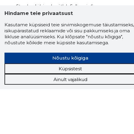
Storybooki laiendus ütleb Sulle, mis firma
veebilehel Sa parajasti viibid ja kui usaldusväärne
Hindame teie privaatsust
see firma täna on.
LAADI LAIENDUS ALLA
Kasutame küpsiseid teie sirvimiskogemuse täiustamiseks,
isikupärastatud reklaamide või sisu pakkumiseks ja oma
liikluse analüüsimiseks. Kui klõpsate "nõustu kõigiga",
nõustute kõikide meie küpsiste kasutamisega.
Näed helistaja tausta!
Storybooki Äpp toob
Sinuni
OTSEKONTAKTID
400 000 Eesti
ettevõtte ja isikute kohta (juhid, ametnikud).
Nõustu kõigiga
Andmed on rikastatud maksevõime ja
finantsinfoga.
Küpsistest
Ainult vajalikud
Tööriistad
Sooduspakkumised
Hanked
Tööturg
Sihtkliendid
Rakendused