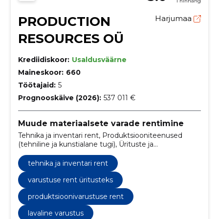
1 hinnang
PRODUCTION
Harjumaa
RESOURCES OÜ
Krediidiskoor:
Usaldusväärne
Maineskoor:
660
Töötajaid:
5
Prognooskäive (2026):
537 011 €
Muude materiaalsete varade rentimine
Tehnika ja inventari rent, Produktsiooniteenused
(tehniline ja kunstialane tugi), Ürituste ja
produktsioonide tehniline teenindus,
produktsiooniteenuste lahendused, ürituste
tehnika ja inventari rent
produktsiooniteenused, varustuse rent üritusteks,
inventari renditeenused, tehniline tugi
varustuse rent üritusteks
produktsioonidele, kunstiline tugi üritustele, tehniline
produktsioonivarustuse rent
teenindus üritustel
lavaline varustus