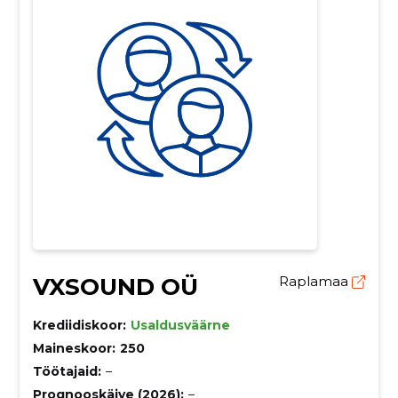
VXSOUND OÜ
Raplamaa
Krediidiskoor:
Usaldusväärne
Maineskoor:
250
Töötajaid:
–
Prognooskäive (2026):
–