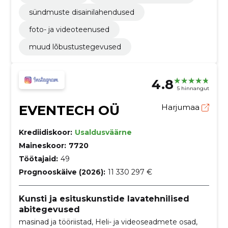
sündmuste disainilahendused
foto- ja videoteenused
muud lõbustustegevused
4.8
5 hinnangut
EVENTECH OÜ
Harjumaa
Krediidiskoor:
Usaldusväärne
Maineskoor:
7720
Töötajaid:
49
Prognooskäive (2026):
11 330 297 €
Kunsti ja esituskunstide lavatehnilised
abitegevused
masinad ja tööriistad, Heli- ja videoseadmete osad,