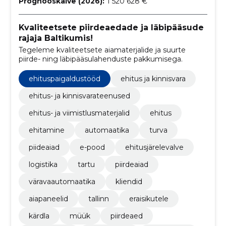
Prognooskäive (2026):
1 520 628 €
Kvaliteetsete piirdeaedade ja läbipääsude
rajaja Baltikumis!
Tegeleme kvaliteetsete aiamaterjalide ja suurte
piirde- ning läbipääsulahenduste pakkumisega.
ehituspaigaldustööd
ehitus ja kinnisvara
ehitus- ja kinnisvarateenused
ehitus- ja viimistlusmaterjalid
ehitus
ehitamine
automaatika
turva
piideaiad
e-pood
ehitusjärelevalve
logistika
tartu
piirdeaiad
väravaautomaatika
kliendid
aiapaneelid
tallinn
eraisikutele
kärdla
müük
piirdeaed