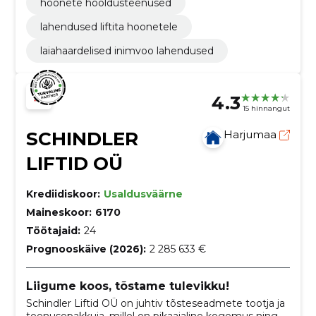
hoonete hooldusteenused
lahendused liftita hoonetele
laiahaardelised inimvoo lahendused
4.3
15 hinnangut
SCHINDLER
Harjumaa
LIFTID OÜ
Krediidiskoor:
Usaldusväärne
Maineskoor:
6170
Töötajaid:
24
Prognooskäive (2026):
2 285 633 €
Liigume koos, tõstame tulevikku!
Schindler Liftid OÜ on juhtiv tõsteseadmete tootja ja
teenusepakkuja, millel on pikaajaline kogemus ning