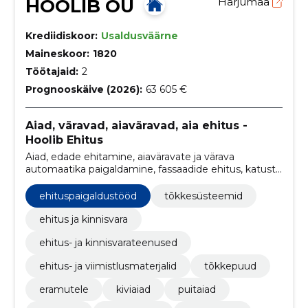
HOOLIB OÜ
Harjumaa
Krediidiskoor:
Usaldusväärne
Maineskoor:
1820
Töötajaid:
2
Prognooskäive (2026):
63 605 €
Aiad, väravad, aiaväravad, aia ehitus -
Hoolib Ehitus
Aiad, edade ehitamine, aiaväravate ja värava
automaatika paigaldamine, fassaadide ehitus, katuste
ehitus, terrasside ehitus, tänavakivi paigaldus ja
kallurveod.
ehituspaigaldustööd
tõkkesüsteemid
ehitus ja kinnisvara
ehitus- ja kinnisvarateenused
ehitus- ja viimistlusmaterjalid
tõkkepuud
eramutele
kiviaiad
puitaiad