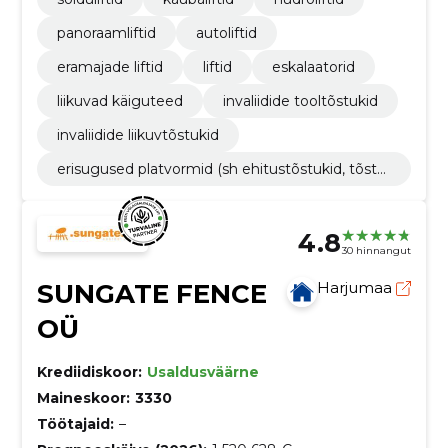
panoraamliftid
autoliftid
eramajade liftid
liftid
eskalaatorid
liikuvad käiguteed
invaliidide tooltõstukid
invaliidide liikuvtõstukid
erisugused platvormid (sh ehitustõstukid, tõstel
auad, käärtõstukid jne)
4.8
30 hinnangut
SUNGATE FENCE
Harjumaa
OÜ
Krediidiskoor:
Usaldusväärne
Maineskoor:
3330
Töötajaid:
–