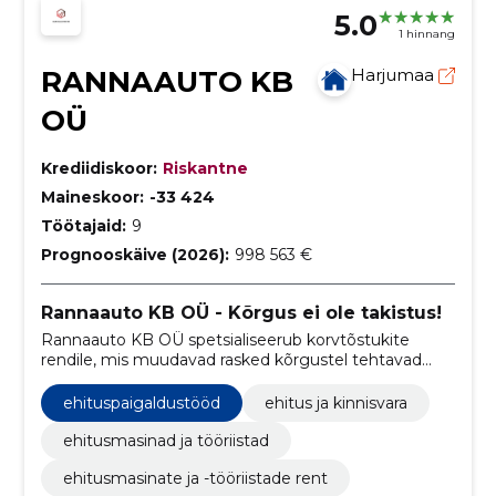
5.0
1 hinnang
RANNAAUTO KB
Harjumaa
OÜ
Krediidiskoor:
Riskantne
Maineskoor:
-33 424
Töötajaid:
9
Prognooskäive (2026):
998 563 €
Rannaauto KB OÜ - Kõrgus ei ole takistus!
Rannaauto KB OÜ spetsialiseerub korvtõstukite
rendile, mis muudavad rasked kõrgustel tehtavad
tööd lihtsaks ja ohutuks.
ehituspaigaldustööd
ehitus ja kinnisvara
ehitusmasinad ja tööriistad
ehitusmasinate ja -tööriistade rent