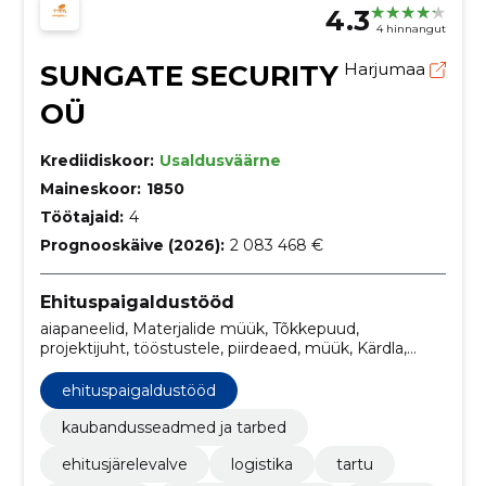
4.3
4 hinnangut
SUNGATE SECURITY
Harjumaa
OÜ
Krediidiskoor:
Usaldusväärne
Maineskoor:
1850
Töötajaid:
4
Prognooskäive (2026):
2 083 468 €
Ehituspaigaldustööd
aiapaneelid, Materjalide müük, Tõkkepuud,
projektijuht, tööstustele, piirdeaed, müük, Kärdla,
eraisikutele, tallinn
ehituspaigaldustööd
kaubandusseadmed ja tarbed
ehitusjärelevalve
logistika
tartu