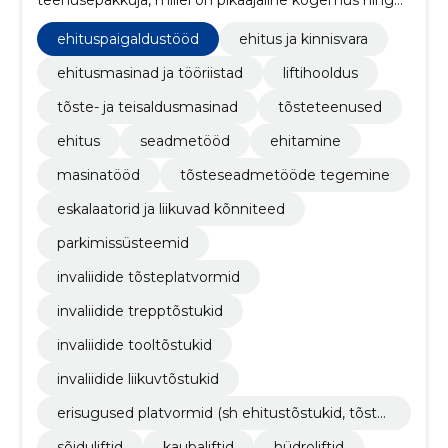
kindel fookus innovatsioonile ja jätkusuutlikkusele.
ehituspaigaldustööd
ehitus ja kinnisvara
ehitusmasinad ja tööriistad
liftihooldus
tõste- ja teisaldusmasinad
tõsteteenused
ehitus
seadmetööd
ehitamine
masinatööd
tõsteseadmetööde tegemine
eskalaatorid ja liikuvad kõnniteed
parkimissüsteemid
invaliidide tõsteplatvormid
invaliidide trepptõstukid
invaliidide tooltõstukid
invaliidide liikuvtõstukid
erisugused platvormid (sh ehitustõstukid, tõstel
auad, käärtõstukid jne)
sõiduliftid
kaubaliftid
hüdroliftid