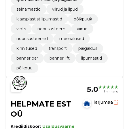
seinamastid
viirud ja lipud
klaasplastist lipumastid
põikpuuk
vints
nöörisüsteem
viirud
nöörisüsteemid
messialused
kinnitused
transport
paigaldus
banner bar
banner lift
lipumastid
põikpuu
5.0
1 hinnang
HELPMATE EST
Harjumaa
OÜ
Krediidiskoor:
Usaldusväärne