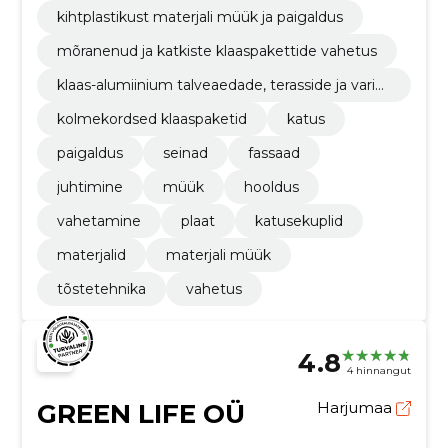
mine
kihtplastikust materjali müük ja paigaldus
mõranenud ja katkiste klaaspakettide vahetus
klaas-alumiinium talveaedade, terasside ja varika
tuste ideed ja lahendused
kolmekordsed klaaspaketid
katus
paigaldus
seinad
fassaad
juhtimine
müük
hooldus
vahetamine
plaat
katusekuplid
materjalid
materjali müük
tõstetehnika
vahetus
4.8
4 hinnangut
GREEN LIFE OÜ
Harjumaa