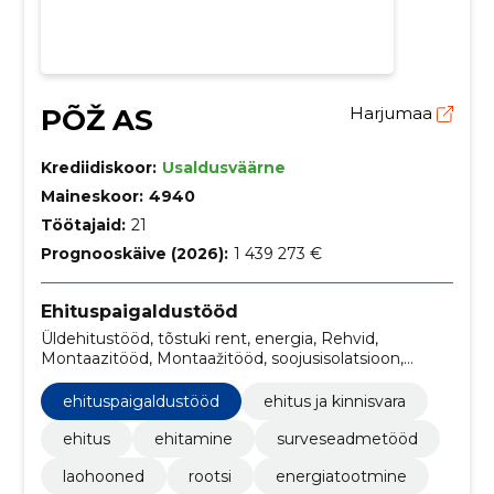
PÕŽ AS
Harjumaa
Krediidiskoor:
Usaldusväärne
Maineskoor:
4940
Töötajaid:
21
Prognooskäive (2026):
1 439 273 €
Ehituspaigaldustööd
Üldehitustööd, tõstuki rent, energia, Rehvid,
Montaazitööd, Montaažitööd, soojusisolatsioon,
metallkonstruktsioonide valmistamine, Montaaž,
Soojus
ehituspaigaldustööd
ehitus ja kinnisvara
ehitus
ehitamine
surveseadmetööd
laohooned
rootsi
energiatootmine