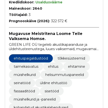
Krediidiskoor:
Usaldusväärne
Maineskoor:
2640
Töötajaid:
3
Prognooskäive (2026):
322 572 €
Mugavuse Meistritena Loome Teile
Vaiksema Homse.
GREEN LIFE OÜ tegeleb akustikaparanduse ja
üldehitusteenustega, luues vaiksemaid, mugavamaid
ja kvaliteetseid elu- ja töökeskkondi.
ehituspaigaldustööd
tõkkesüsteemid
taimekasvatus
ehitus
ehitamine
mürahelkurid
helisummutuspaneelid
seinatööd
üldine ehitustöö
fassaaditööd
sisetööd
mürahelkurid ja -paneelid
kohandatud akustikalahendused