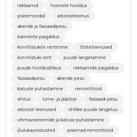
reklaamid
hoonete hooldus
pisiremondid
arboristiteenus
akende ja fassaadipesu
bännerite paigaldus
korvtõstukite rentimine
tõsteteenused
korvtõstuki rent
puude langetamine
puude hoolduslõikus
reklaamide paigaldus
fassaadipesu
akende pesu
katuste puhastamine
remonttööd
ehitus
lume- ja jäätõrje
fassaadi pesu
arboristi teenused
ohtlike puude langetus
vihmaveerennide ja katuse puhastamine
jõulukaunistusted
pisemad remonttööd