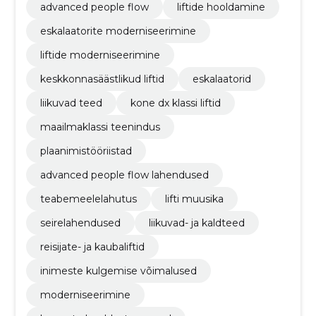
advanced people flow
liftide hooldamine
eskalaatorite moderniseerimine
liftide moderniseerimine
keskkonnasäästlikud liftid
eskalaatorid
liikuvad teed
kone dx klassi liftid
maailmaklassi teenindus
plaanimistööriistad
advanced people flow lahendused
teabemeelelahutus
lifti muusika
seirelahendused
liikuvad- ja kaldteed
reisijate- ja kaubaliftid
inimeste kulgemise võimalused
moderniseerimine