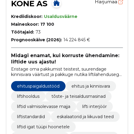
KONE AS
Harjumaa
Krediidiskoor:
Usaldusväärne
Maineskoor:
17 100
Töötajaid:
73
Prognooskäive (2026):
14 224 845 €
Midagi enamat, kui korruste ühendamine:
liftide uus ajastu!
Eristage oma pakkumist teistest, suurendage
kinnisvara väärtust ja pakkuge nutika liftilahendusega
parimat kasutajaelamust.
ehituspaigaldustööd
ehitus ja kinnisvara
liftihooldus
tõste- ja teisaldusmasinad
liftid valmisolevasse majja
lifti interjöör
liftistandardid
eskalaatorid ja liikuvad teed
liftid igat tüüpi hoonetele