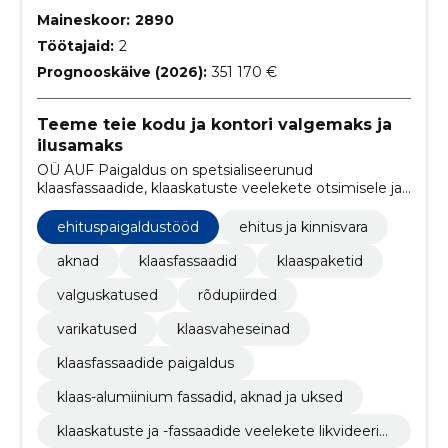
Maineskoor:
2890
Töötajaid:
2
Prognooskäive (2026):
351 170 €
Teeme teie kodu ja kontori valgemaks ja
ilusamaks
OÜ AUF Paigaldus on spetsialiseerunud
klaasfassaadide, klaaskatuste veelekete otsimisele ja
nende kõrvaldamisele, ning klaaspakettide
vahetusele.
ehituspaigaldustööd
ehitus ja kinnisvara
aknad
klaasfassaadid
klaaspaketid
valguskatused
rõdupiirded
varikatused
klaasvaheseinad
klaasfassaadide paigaldus
klaas-alumiinium fassadid, aknad ja uksed
klaaskatuste ja -fassaadide veelekete likvideeri