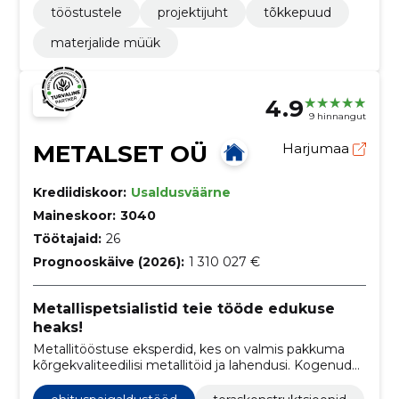
tööstustele
projektijuht
tõkkepuud
materjalide müük
4.9
9 hinnangut
METALSET OÜ
Harjumaa
Krediidiskoor:
Usaldusväärne
Maineskoor:
3040
Töötajaid:
26
Prognooskäive (2026):
1 310 027 €
Metallispetsialistid teie tööde edukuse
heaks!
Metallitööstuse eksperdid, kes on valmis pakkuma
kõrgekvaliteedilisi metallitöid ja lahendusi. Kogenud
meeskond, lai teenuste valik ja rahvusvaheline
kogemus muudavad nad kindlaks partneriks