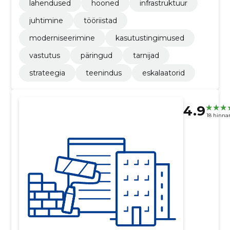
lahendused
hooned
infrastruktuur
juhtimine
tööriistad
moderniseerimine
kasutustingimused
vastutus
päringud
tarnijad
strateegia
teenindus
eskalaatorid
4.9
18 hinna