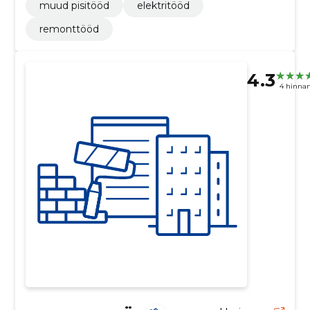
muud pisitööd
elektritööd
remonttööd
4.3
4 hinna