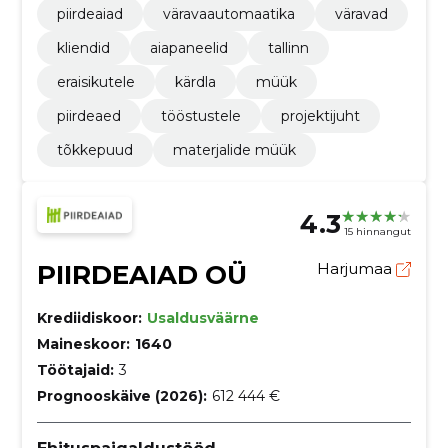
piirdeaiad
väravaautomaatika
väravad
kliendid
aiapaneelid
tallinn
eraisikutele
kärdla
müük
piirdeaed
tööstustele
projektijuht
tõkkepuud
materjalide müük
4.3
15 hinnangut
PIIRDEAIAD OÜ
Harjumaa
Krediidiskoor:
Usaldusväärne
Maineskoor:
1640
Töötajaid:
3
Prognooskäive (2026):
612 444 €