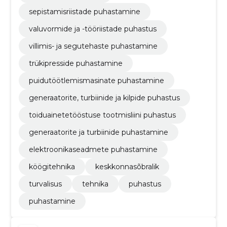
sepistamisriistade puhastamine
valuvormide ja -tööriistade puhastus
villimis- ja segutehaste puhastamine
trükipresside puhastamine
puidutöötlemismasinate puhastamine
generaatorite, turbiinide ja kilpide puhastus
toiduainetetööstuse tootmisliini puhastus
generaatorite ja turbiinide puhastamine
elektroonikaseadmete puhastamine
köögitehnika
keskkonnasõbralik
turvalisus
tehnika
puhastus
puhastamine