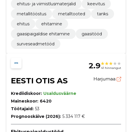
ehitus- ja viimistlusmaterjalid
keevitus
metallitööstus
metalltooted
tanks
ehitus
ehitamine
gaasipaigaldise ehitamine
gaasitööd
surveseadmetööd
2.9
41 hinnangut
EESTI OTIS AS
Harjumaa
Krediidiskoor:
Usaldusväärne
Maineskoor:
6420
Töötajaid:
53
Prognooskäive (2026):
5 334 117 €
Ehituspaigaldustööd