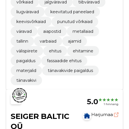
võrkaiad
jalgväravad
tiibväravad
liugväravad
keevitatud paneelaed
keevisvõrkaiad
punutud võrkaiad
väravad
aiapostid
metallaiad
tallinn
varbaiad
ajamid
välispiirete
ehitus
ehitamine
paigaldus
fassaadide ehitus
materjalid
tänavakivide paigaldus
tänavakivi
5.0
1 hinnang
SEIGER BALTIC
Harjumaa
OÜ