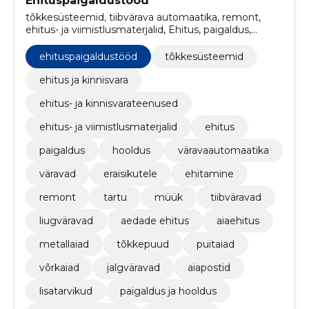
Ehituspaigaldustööd
tõkkesüsteemid, tiibvärava automaatika, remont,
ehitus- ja viimistlusmaterjalid, Ehitus, paigaldus,
hooldus, väravaautomaatika, vÄravad, eraisikutele
ehituspaigaldustööd
tõkkesüsteemid
ehitus ja kinnisvara
ehitus- ja kinnisvarateenused
ehitus- ja viimistlusmaterjalid
ehitus
paigaldus
hooldus
väravaautomaatika
väravad
eraisikutele
ehitamine
remont
tartu
müük
tiibväravad
liugväravad
aedade ehitus
aiaehitus
metallaiad
tõkkepuud
puitaiad
võrkaiad
jalgväravad
aiapostid
lisatarvikud
paigaldus ja hooldus