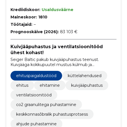
Krediidiskoor:
Usaldusväärne
Maineskoor:
1810
Töötajaid:
–
Prognooskäive (2026):
83 103 €
Kuivjääpuhastus ja ventilatsioonitööd
ühest kohast!
Seiger Baltic pakub kuivjääpuhastus teenust.
Kuivjääga kokkupuutel mustus külmub ja
pudeneb,graanulid aurustuvad ja järele jääb ainult
pinnalt eemaldatud mustus.
ehituspaigaldustööd
küttelahendused
ehitus
ehitamine
kuivjääpuhastus
ventilatsioonitööd
co2 graanulitega puhastamine
keskkonnasõbralik puhastusprotsess
ahjude puhastamine