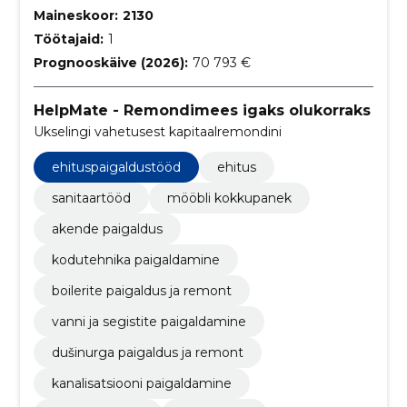
Maineskoor:
2130
Töötajaid:
1
Prognooskäive (2026):
70 793 €
HelpMate - Remondimees igaks olukorraks
Ukselingi vahetusest kapitaalremondini
ehituspaigaldustööd
ehitus
sanitaartööd
mööbli kokkupanek
akende paigaldus
kodutehnika paigaldamine
boilerite paigaldus ja remont
vanni ja segistite paigaldamine
dušinurga paigaldus ja remont
kanalisatsiooni paigaldamine