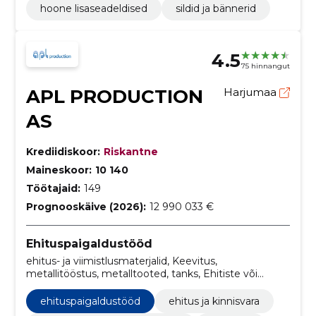
hoone lisaseadeldised
sildid ja bännerid
4.5
75 hinnangut
APL PRODUCTION
Harjumaa
AS
Krediidiskoor:
Riskantne
Maineskoor:
10 140
Töötajaid:
149
Prognooskäive (2026):
12 990 033 €
Ehituspaigaldustööd
ehitus- ja viimistlusmaterjalid, Keevitus,
metallitööstus, metalltooted, tanks, Ehitiste või
nende osade ehitustööd ja tsiviilehitustööd, ehitus,
ehitamine, Gaasipaigaldise ehitamine, gaasitööd
ehituspaigaldustööd
ehitus ja kinnisvara