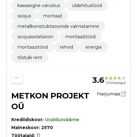
kaasaegne varustus
üldehitustööd
soojus
montaaž
metallkonstruktsioonide valmistamine
soojusisolatsioon
montaažitööd
montaazitööd
rehvid
energia
tõstuki rent
3.6
5 hinnangut
METKON PROJEKT
Harjumaa
OÜ
Krediidiskoor:
Usaldusväärne
Maineskoor:
2570
Töötajaid:
11