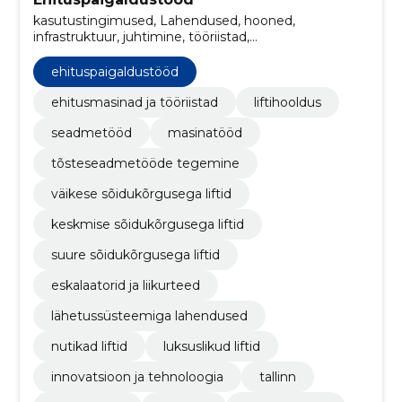
kasutustingimused, Lahendused, hooned,
infrastruktuur, juhtimine, tööriistad,
moderniseerimine, Teenindus, strateegia, tarnijad
ehituspaigaldustööd
ehitusmasinad ja tööriistad
liftihooldus
seadmetööd
masinatööd
tõsteseadmetööde tegemine
väikese sõidukõrgusega liftid
keskmise sõidukõrgusega liftid
suure sõidukõrgusega liftid
eskalaatorid ja liikurteed
lähetussüsteemiga lahendused
nutikad liftid
luksuslikud liftid
innovatsioon ja tehnoloogia
tallinn