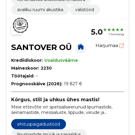
avaliku ruumi akustika
välistööd
5.0
1 hinnang
SANTOVER OÜ
Harjumaa
Krediidiskoor:
Usaldusväärne
Maineskoor:
2230
Töötajaid:
–
Prognooskäive (2026):
19 827 €
Kõrgus, stiil ja uhkus ühes mastis!
Meie ettevõte on spetsialiseerunud lipumastide,
seinamastide, messialuste, lippude, viirude ja
nöörisüsteemide paigaldusele ning kinnitusele. Meie
kogenud meeskond tagab professionaalse ja
ehituspaigaldustööd
esteetiliselt meeldiva lahenduse, mis lisab uhkust ja
elegantsi igale keskkonnale.
lipumastide müük ja paigaldus