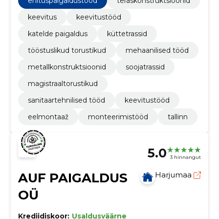
ehituspaigaldustööd
teraskonstruktsioonid
igasugustes metallitööde projektides.
keevitus
keevitustööd
katelde paigaldus
küttetrassid
tööstuslikud torustikud
mehaanilised tööd
metallkonstruktsioonid
soojatrassid
magistraaltorustikud
sanitaartehnilised tööd
keevitustööd
eelmontaaž
monteerimistööd
tallinn
5.0
3 hinnangut
AUF PAIGALDUS
Harjumaa
OÜ
Krediidiskoor:
Usaldusväärne