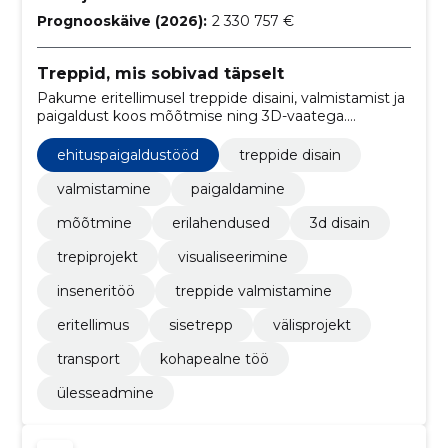
Prognooskäive (2026):
2 330 757 €
Treppid, mis sobivad täpselt
Pakume eritellimusel treppide disaini, valmistamist ja
paigaldust koos mõõtmise ning 3D-vaatega.
Lahendus valmib sinu ruumi järgi ja lihtsustab kogu
protsessi.
ehituspaigaldustööd
treppide disain
valmistamine
paigaldamine
mõõtmine
erilahendused
3d disain
trepiprojekt
visualiseerimine
inseneritöö
treppide valmistamine
eritellimus
sisetrepp
välisprojekt
transport
kohapealne töö
ülesseadmine