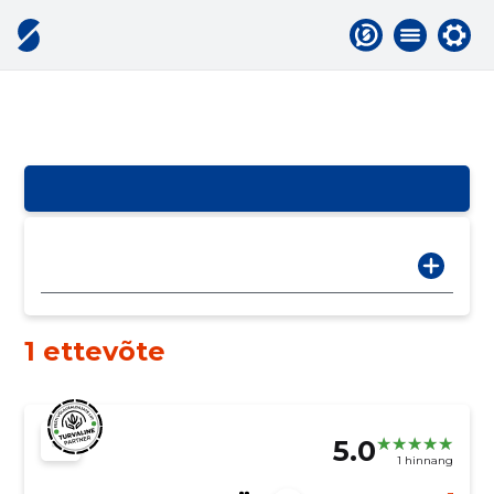
1 ettevõte
5.0
1 hinnang