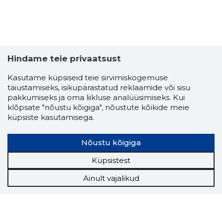
Hindame teie privaatsust
Kasutame küpsiseid teie sirvimiskogemuse
täiustamiseks, isikupärastatud reklaamide või sisu
pakkumiseks ja oma liikluse analüüsimiseks. Kui
klõpsate "nõustu kõigiga", nõustute kõikide meie
küpsiste kasutamisega.
Nõustu kõigiga
Küpsistest
Ainult vajalikud