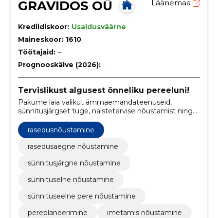
GRAVIDOS OÜ
Läänemaa
Krediidiskoor:
Usaldusväärne
Maineskoor:
1610
Töötajaid:
–
Prognooskäive (2026):
–
Tervislikust algusest õnneliku pereeluni!
Pakume laia valikut ämmaemandateenuseid,
sünnitusjärgset tuge, naistetervise nõustamist ning
pereplaneerimise tuge, toetades peresid kogu
raseduse ja perioodi vältel.
rasedusnõustamine
rasedusaegne nõustamine
sünnitusjärgne nõustamine
sünnituselne nõustamine
sünnituseelne pere nõustamine
pereplaneerimine
imetamis nõustamine