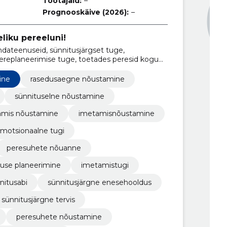
Töötajaid:
–
Prognooskäive (2026):
–
eliku pereeluni!
ateenuseid, sünnitusjärgset tuge,
pereplaneerimise tuge, toetades peresid kogu
ine
rasedusaegne nõustamine
sünnituselne nõustamine
amis nõustamine
imetamisnõustamine
motsionaalne tugi
peresuhete nõuanne
duse planeerimine
imetamistugi
nitusabi
sünnitusjärgne enesehooldus
sünnitusjärgne tervis
peresuhete nõustamine