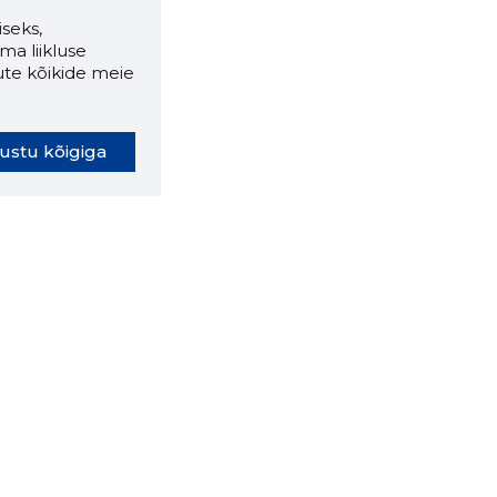
seks,
ma liikluse
ute kõikide meie
ustu kõigiga
oki laiendus ütleb Sulle, mis
eebilehel Sa parajasti viibid ja
ldusväärne see firma täna on.
 LAIENDUS ALLA