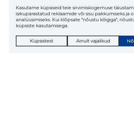
Kasutame küpsiseid teie sirvimiskogemuse täiustami
isikupärastatud reklaamide või sisu pakkumiseks ja o
analüüsimiseks. Kui klõpsate "nõustu kõigiga", nõust
küpsiste kasutamisega.
Küpsistest
Ainult vajalikud
Nõ
Storybo
Storybook
firma v
kui usa
Chrome laiendus
LAADI