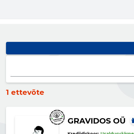
1 ettevõte
GRAVIDOS OÜ
Krediidiskoor:
Usaldusväärne