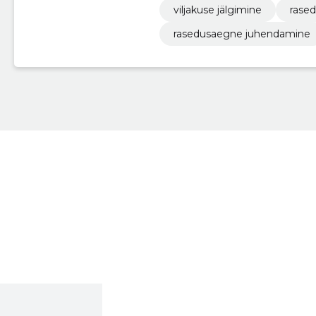
viljakuse jälgimine
rase
rasedusaegne juhendamine