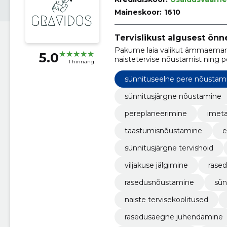
Maineskoor:
1610
Tervislikust algusest õnn
Pakume laia valikut ämmaemand
5.0
naistetervise nõustamist ning 
1 hinnang
raseduse ja perioodi vältel.
sünnituseelne pere nõustam
sünnitusjärgne nõustamine
pereplaneerimine
imet
taastumisnõustamine
e
sünnitusjärgne tervishoid
viljakuse jälgimine
rase
rasedusnõustamine
sün
naiste tervisekoolitused
rasedusaegne juhendamine