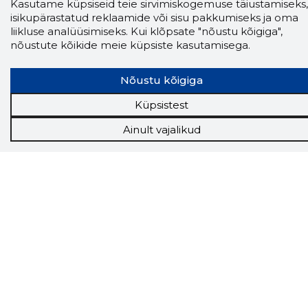
Kasutame küpsiseid teie sirvimiskogemuse täiustamiseks,
isikupärastatud reklaamide või sisu pakkumiseks ja oma
liikluse analüüsimiseks. Kui klõpsate "nõustu kõigiga",
nõustute kõikide meie küpsiste kasutamisega.
Nõustu kõigiga
Storybook
Küpsistest
Chrome laiendus
Ainult vajalikud
Storybooki laiendus ütleb Sulle, mis firma
veebilehel Sa parajasti viibid ja kui usaldusväärne
see firma täna on.
LAADI LAIENDUS ALLA
Näed helistaja tausta!
Storybooki Äpp toob
Sinuni
OTSEKONTAKTID
400 000 Eesti
ettevõtte ja isikute kohta (juhid, ametnikud).
Andmed on rikastatud maksevõime ja
finantsinfoga.