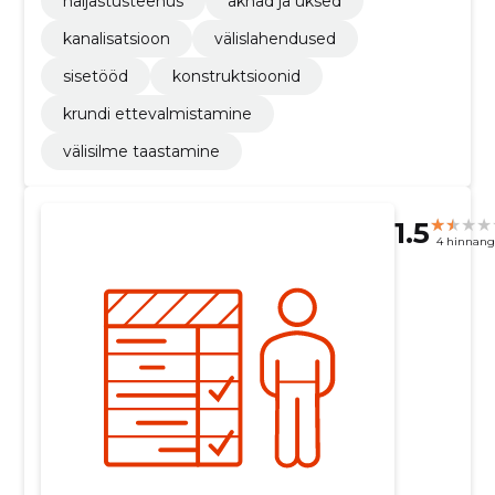
haljastusteenus
aknad ja uksed
kanalisatsioon
välislahendused
sisetööd
konstruktsioonid
krundi ettevalmistamine
välisilme taastamine
1.5
4 hinnang