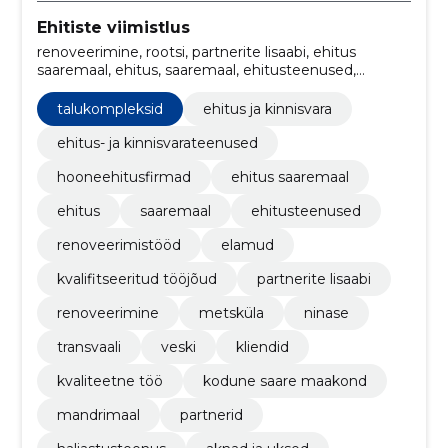
Ehitiste viimistlus
renoveerimine, rootsi, partnerite lisaabi, ehitus
saaremaal, ehitus, saaremaal, ehitusteenused,
Renoveerimistööd, elamud, talukompleksid
talukompleksid
ehitus ja kinnisvara
ehitus- ja kinnisvarateenused
hooneehitusfirmad
ehitus saaremaal
ehitus
saaremaal
ehitusteenused
renoveerimistööd
elamud
kvalifitseeritud tööjõud
partnerite lisaabi
renoveerimine
metsküla
ninase
transvaali
veski
kliendid
kvaliteetne töö
kodune saare maakond
mandrimaal
partnerid