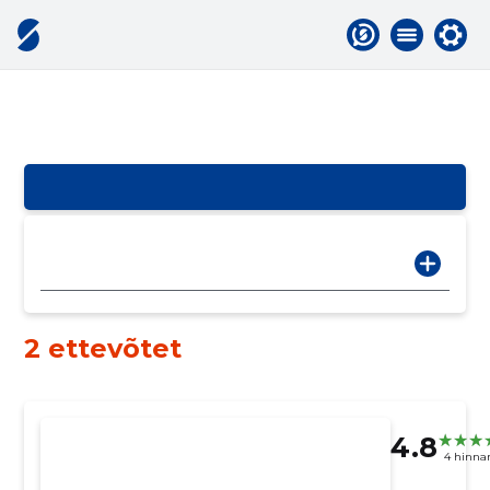
2 ettevõtet
4.8
4 hinna