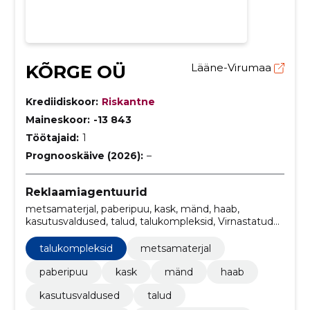
KÕRGE OÜ
Lääne-Virumaa
Krediidiskoor:
Riskantne
Maineskoor:
-13 843
Töötajaid:
1
Prognooskäive (2026):
–
Reklaamiagentuurid
metsamaterjal, paberipuu, kask, mänd, haab,
kasutusvaldused, talud, talukompleksid, Virnastatud
võsa, kinnistute korrastus
talukompleksid
metsamaterjal
paberipuu
kask
mänd
haab
kasutusvaldused
talud