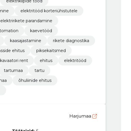
elektrikilpide tööd
mine
elektritööd korteriühistutele
elektririkete parandamine
tomation
kaevetööd
kaasajastamine
rikete diagnostika
asside ehitus
piksekaitsmed
kavaatori rent
ehitus
elektritööd
tartumaa
tartu
maa
õhuliinide ehitus
a
Harjumaa
Töötajaid:
6