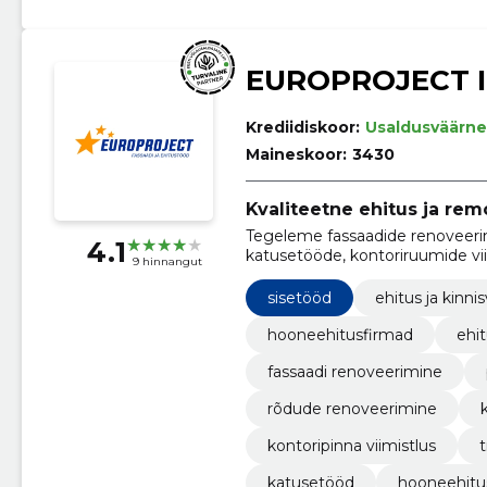
EUROPROJECT 
Krediidiskoor:
Usaldusväärne
Maineskoor:
3430
Kvaliteetne ehitus ja rem
Tegeleme fassaadide renoveerim
4.1
katusetööde, kontoriruumide vi
9 hinnangut
sisetööd
ehitus ja kinnis
hooneehitusfirmad
ehi
fassaadi renoveerimine
rõdude renoveerimine
kontoripinna viimistlus
t
katusetööd
hooneehitu