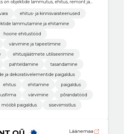
s on objektide lammutus, ehitus, remont ja
vara
ehitus- ja kinnisvarateenused
ektide lammutamine ja ehitamine
hoone ehitustööd
värvimine ja tapeetimine
e
ehitusjäätmete utiliseerimine
pahteldamine
tasandamine
ude ja dekoratiivelementide paigaldus
ehitus
ehitamine
paigaldus
tusfirma
värvimine
põrandatööd
mööbli paigaldus
siseviimistlus
NT OÜ
Läänemaa