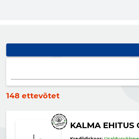
148 ettevõtet
KALMA EHITUS 
Krediidiskoor:
Usaldusväärne