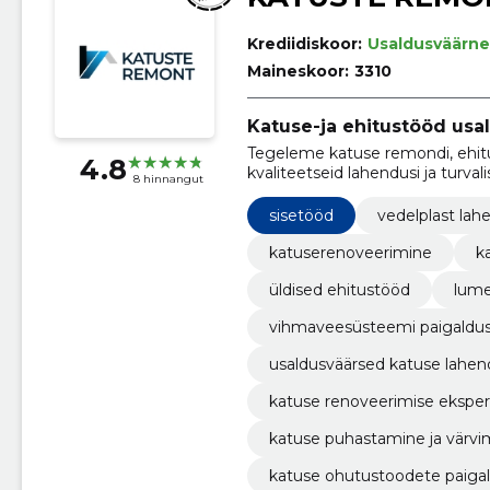
Krediidiskoor:
Usaldusväärne
Maineskoor:
3310
Katuse-ja ehitustööd usal
Tegeleme katuse remondi, ehitu
4.8
kvaliteetseid lahendusi ja turva
8 hinnangut
sisetööd
vedelplast la
katuserenoveerimine
k
üldised ehitustööd
lume
vihmaveesüsteemi paigaldu
usaldusväärsed katuse lahe
katuse renoveerimise eksper
katuse puhastamine ja värvi
katuse ohutustoodete paiga