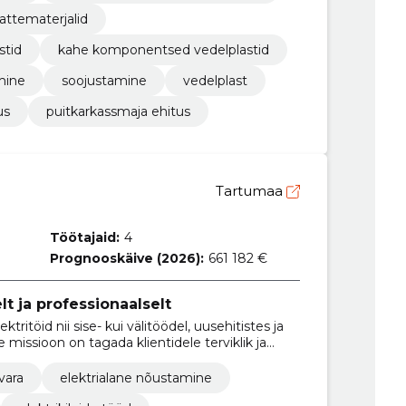
attematerjalid
stid
kahe komponentsed vedelplastid
mine
soojustamine
vedelplast
us
puitkarkassmaja ehitus
Tartumaa
Töötajaid:
4
Prognooskäive (2026):
661 182 €
lt ja professionaalselt
tritöid nii sise- kui välitöödel, uusehitistes ja
 missioon on tagada klientidele terviklik ja
jektist kuni lõpphäälestuseni
vara
elektrialane nõustamine