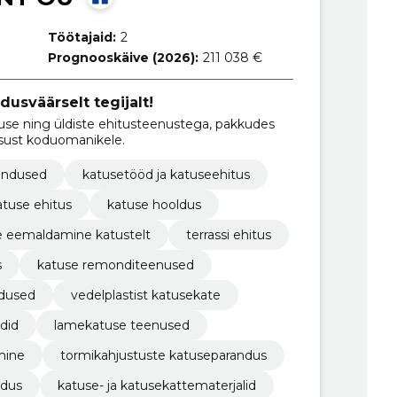
Töötajaid:
2
Prognooskäive (2026):
211 038 €
dusväärselt tegijalt!
se ning üldiste ehitusteenustega, pakkudes
lisust koduomanikele.
hendused
katusetööd ja katuseehitus
atuse ehitus
katuse hooldus
 eemaldamine katustelt
terrassi ehitus
s
katuse remonditeenused
ndused
vedelplastist katusekate
did
lamekatuse teenused
mine
tormikahjustuste katuseparandus
ldus
katuse- ja katusekattematerjalid