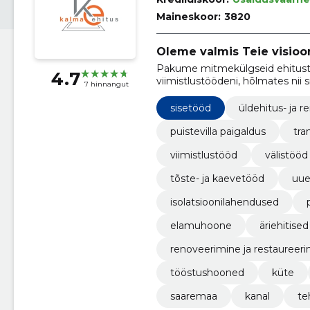
Maineskoor:
3820
Oleme valmis Teie visioon
Pakume mitmekülgseid ehitustee
4.7
viimistlustöödeni, hõlmates nii si
7 hinnangut
sisetööd
üldehitus- ja 
puistevilla paigaldus
tra
viimistlustööd
välistööd
tõste- ja kaevetööd
uue
isolatsioonilahendused
elamuhoone
äriehitised
renoveerimine ja restaureer
tööstushooned
küte
saaremaa
kanal
te