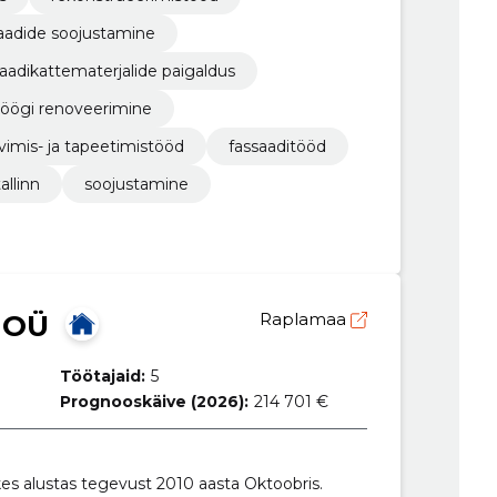
aadide soojustamine
saadikattematerjalide paigaldus
öögi renoveerimine
vimis- ja tapeetimistööd
fassaaditööd
tallinn
soojustamine
 OÜ
Raplamaa
Töötajaid:
5
Prognooskäive (2026):
214 701 €
es alustas tegevust 2010 aasta Oktoobris.