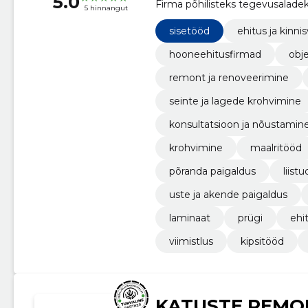
5.0
Firma põhilisteks tegevusaladek
5 hinnangut
renoveerimine
sisetööd
ehitus ja kinnis
hooneehitusfirmad
obj
remont ja renoveerimine
seinte ja lagede krohvimine
konsultatsioon ja nõustamin
krohvimine
maalritööd
põranda paigaldus
liist
uste ja akende paigaldus
laminaat
prügi
ehi
viimistlus
kipsitööd
KATUSTE REMO