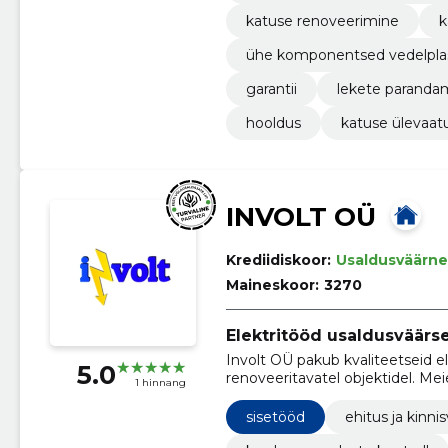
katuse renoveerimine
k
ühe komponentsed vedelpla
garantii
lekete paranda
hooldus
katuse ülevaat
INVOLT OÜ
Krediidiskoor:
Usaldusväärne
Maineskoor:
3270
Elektritööd usaldusväärse
Involt OÜ pakub kvaliteetseid elek
5.0
renoveeritavatel objektidel. Meie
1 hinnang
usaldusväärne teenus alates pro
sisetööd
ehitus ja kinnis