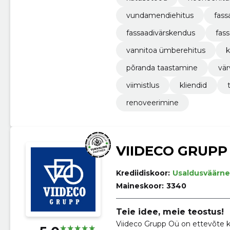
vundamendiehitus
fass
fassaadivärskendus
fas
vannitoa ümberehitus
k
põranda taastamine
vär
viimistlus
kliendid
renoveerimine
VIIDECO GRUPP
Krediidiskoor:
Usaldusväärne
Maineskoor:
3340
Teie idee, meie teostus!
Viideco Grupp Oü on ettevõte k