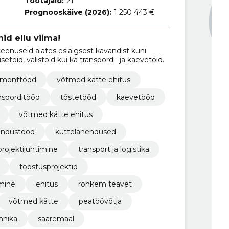
Töötajaid:
21
Prognooskäive (2026):
1 250 443 €
id ellu viima!
nuseid alates esialgsest kavandist kuni
setöid, välistöid kui ka transpordi- ja kaevetöid.
remonttööd
võtmed kätte ehitus
nsporditööd
tõstetööd
kaevetööd
võtmed kätte ehitus
ndustööd
küttelahendused
projektijuhtimine
transport ja logistika
tööstusprojektid
imine
ehitus
rohkem teavet
võtmed kätte
peatöövõtja
hnika
saaremaal