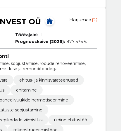
INVEST OÜ
Harjumaa
Töötajaid:
11
Prognooskäive (2026):
877 576 €
ont!
ise, soojustamise, rõdude renoveerimise,
imistluse ja remonditöödega
vara
ehitus- ja kinnisvarateenused
tus
ehitamine
paneelivuukide hermetiseerimine
katuste soojustamine
repikodade viimistlus
üldine ehitustöö
s
rekonstrueerimistööd