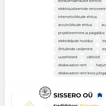
kordusmaanduste kontroll
elektrisüsteemide renoveeri
internetivõrkude ehitus
arvutivõrkude ehitus
au
projekteerimine ja paigaldus
elektrikilpide hooldus
tr
õhtuliinide vedamine
es
uusehitised
välitööd
ekskavaatori rent
harju
ekskavaatori rent koos juhig
SISSERO OÜ
Krediidiskoor:
Piiripealne