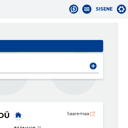
SISENE
OÜ
Saaremaa