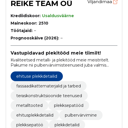
REIKE TEAM OÜ
Viljandimaa
Krediidiskoor:
Usaldusväärne
Maineskoor:
2510
Töötajaid:
–
Prognooskäive (2026):
–
Vastupidavad plekitööd meie tiimilt!
Kvaliteetsed metalli- ja plekitööd meie meistritelt.
Pakume nii pulbervärvimisteenuseid juba valmis
detailidele kui ka detailide algusest lõpuni tootmist.
ehituse plekkdetailid
fassaadikattematerjalid ja tarbed
teraskonstruktsioonide teenused
metalltooted
plekksepatööd
ehitusplekkdetailid
pulbervärvimine
plekksepatöö
plekkdetailid