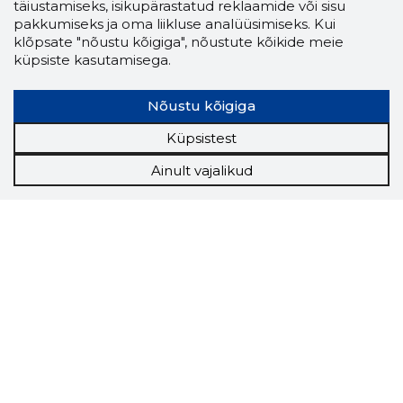
täiustamiseks, isikupärastatud reklaamide või sisu
pakkumiseks ja oma liikluse analüüsimiseks. Kui
klõpsate "nõustu kõigiga", nõustute kõikide meie
küpsiste kasutamisega.
Nõustu kõigiga
Küpsistest
Ainult vajalikud
Storybook
Chrome laiendus
Storybooki laiendus ütleb Sulle, mis firma
veebilehel Sa parajasti viibid ja kui usaldusväärne
see firma täna on.
LAADI LAIENDUS ALLA