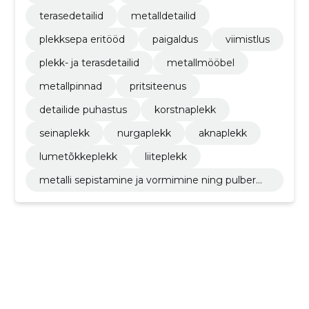
terasedetailid
metalldetailid
plekksepa eritööd
paigaldus
viimistlus
plekk- ja terasdetailid
metallmööbel
metallpinnad
pritsiteenus
detailide puhastus
korstnaplekk
seinaplekk
nurgaplekk
aknaplekk
lumetõkkeplekk
liiteplekk
metalli sepistamine ja vormimine ning pulberm
etallurgia