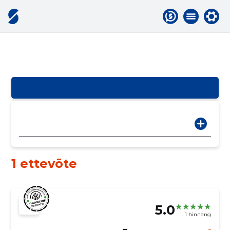
1 ettevõte
5.0
1 hinnang