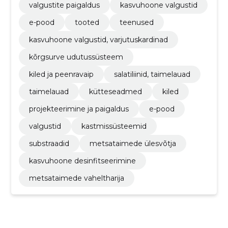
valgustite paigaldus
kasvuhoone valgustid
e-pood
tooted
teenused
kasvuhoone valgustid, varjutuskardinad
kõrgsurve udutussüsteem
kiled ja peenravaip
salatiliinid, taimelauad
taimelauad
kütteseadmed
kiled
projekteerimine ja paigaldus
e-pood
valgustid
kastmissüsteemid
substraadid
metsataimede ülesvõtja
kasvuhoone desinfitseerimine
metsataimede vaheltharija