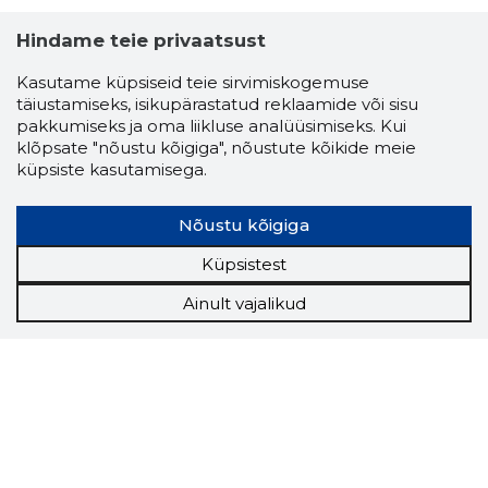
Hindame teie privaatsust
Kasutame küpsiseid teie sirvimiskogemuse
täiustamiseks, isikupärastatud reklaamide või sisu
pakkumiseks ja oma liikluse analüüsimiseks. Kui
klõpsate "nõustu kõigiga", nõustute kõikide meie
küpsiste kasutamisega.
Nõustu kõigiga
Küpsistest
Ainult vajalikud
Storybook