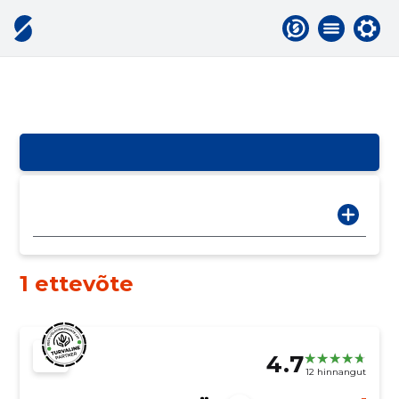
1 ettevõte
4.7
12 hinnangut