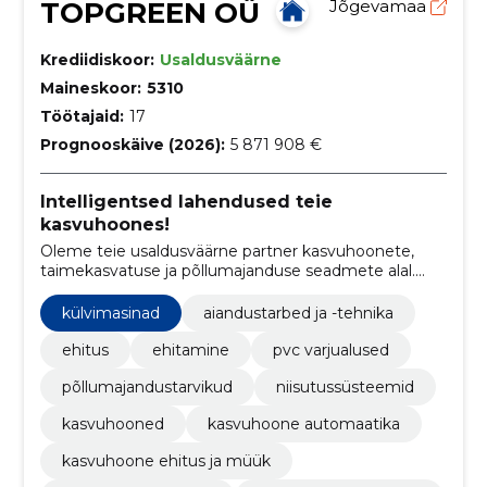
TOPGREEN OÜ
Jõgevamaa
Krediidiskoor:
Usaldusväärne
Maineskoor:
5310
Töötajaid:
17
Prognooskäive (2026):
5 871 908 €
Intelligentsed lahendused teie
kasvuhoones!
Oleme teie usaldusväärne partner kasvuhoonete,
taimekasvatuse ja põllumajanduse seadmete alal.
Meie eesmärk on aidata teil saavutada oma
tootmises optimaalne tulemus tänu meie
külvimasinad
aiandustarbed ja -tehnika
ainulaadsele kombinatsioonile tipptasemel
seadmetest, tehnilistest teadmistest,
ehitus
ehitamine
pvc varjualused
agrokonsultatsioonist ja tehnilisest hooldusest.
põllumajandustarvikud
niisutussüsteemid
kasvuhooned
kasvuhoone automaatika
kasvuhoone ehitus ja müük