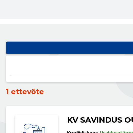
1 ettevõte
KV SAVINDUS O
Krediidiskoor:
Usaldusväärne