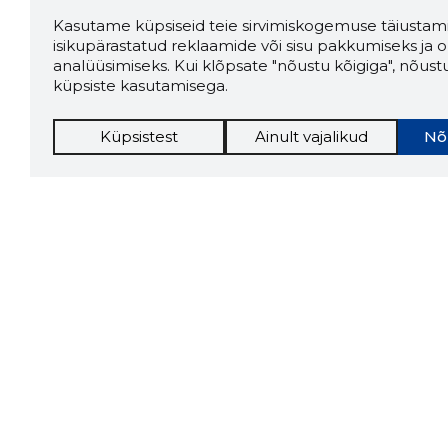
Kasutame küpsiseid teie sirvimiskogemuse täiustami
isikupärastatud reklaamide või sisu pakkumiseks ja o
analüüsimiseks. Kui klõpsate "nõustu kõigiga", nõust
küpsiste kasutamisega.
Küpsistest
Ainult vajalikud
Nõ
Storybo
Storybook
firma v
kui usa
Chrome laiendus
LAADI