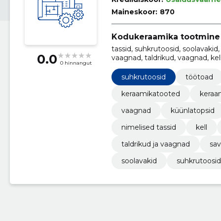
Maineskoor:
870
Kodukeraamika tootmine
tassid, suhkrutoosid, soolavakid,
0.0
vaagnad, taldrikud, vaagnad, kell
0 hinnangut
suhkrutoosid
töötoad
keraamikatooted
keraa
vaagnad
küünlatopsid
nimelised tassid
kell
taldrikud ja vaagnad
sav
soolavakid
suhkrutoosid