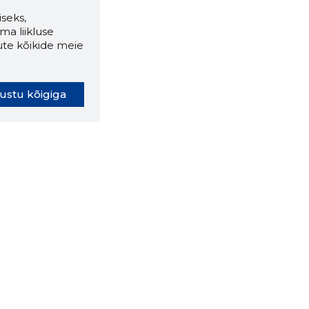
seks,
ma liikluse
ute kõikide meie
ustu kõigiga
oki laiendus ütleb Sulle, mis
eebilehel Sa parajasti viibid ja
ldusväärne see firma täna on.
 LAIENDUS ALLA