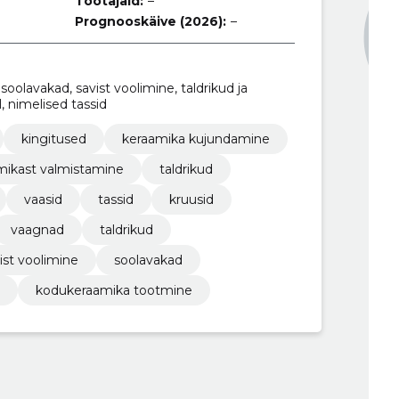
Töötajaid:
–
Prognooskäive (2026):
–
 soolavakad, savist voolimine, taldrikud ja
, nimelised tassid
kingitused
keraamika kujundamine
mikast valmistamine
taldrikud
vaasid
tassid
kruusid
vaagnad
taldrikud
ist voolimine
soolavakad
kodukeraamika tootmine