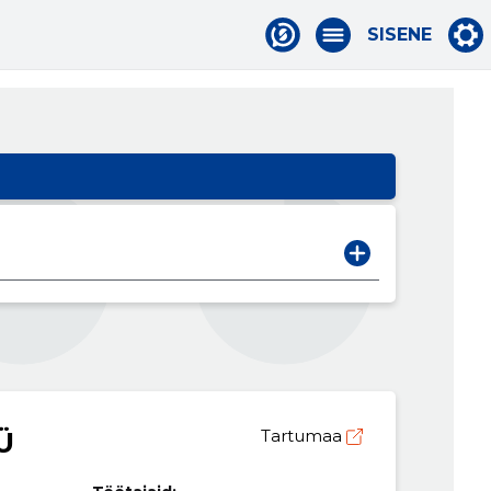
SISENE
Ü
Tartumaa