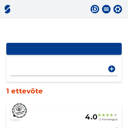
1 ettevõte
4.0
2 hinnangut