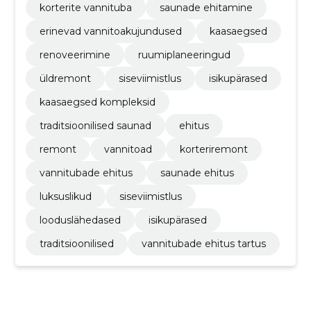
korterite vannituba
saunade ehitamine
erinevad vannitoakujundused
kaasaegsed
renoveerimine
ruumiplaneeringud
üldremont
siseviimistlus
isikupärased
kaasaegsed kompleksid
traditsioonilised saunad
ehitus
remont
vannitoad
korteriremont
vannitubade ehitus
saunade ehitus
luksuslikud
siseviimistlus
looduslähedased
isikupärased
traditsioonilised
vannitubade ehitus tartus