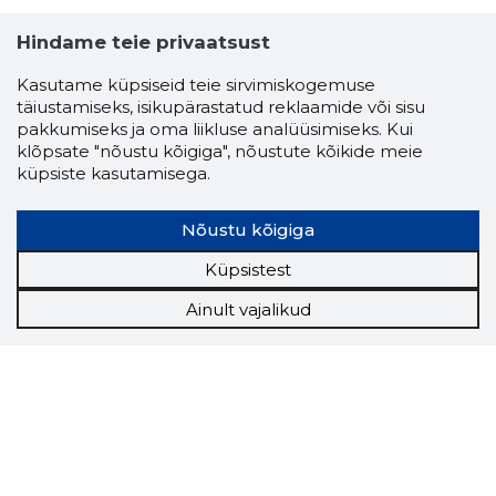
Hindame teie privaatsust
Kasutame küpsiseid teie sirvimiskogemuse
täiustamiseks, isikupärastatud reklaamide või sisu
pakkumiseks ja oma liikluse analüüsimiseks. Kui
klõpsate "nõustu kõigiga", nõustute kõikide meie
küpsiste kasutamisega.
Nõustu kõigiga
Küpsistest
Ainult vajalikud
Storybook