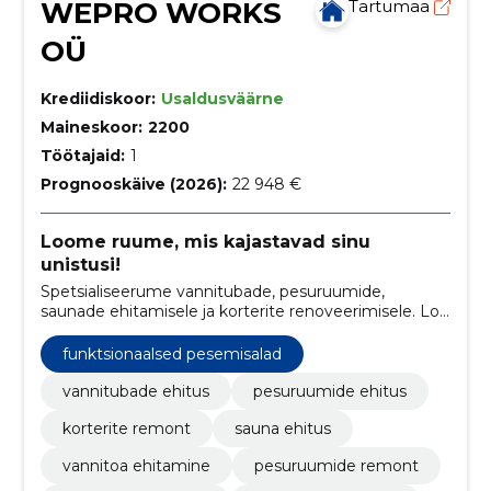
WEPRO WORKS
Tartumaa
OÜ
Krediidiskoor:
Usaldusväärne
Maineskoor:
2200
Töötajaid:
1
Prognooskäive (2026):
22 948 €
Loome ruume, mis kajastavad sinu
unistusi!
Spetsialiseerume vannitubade, pesuruumide,
saunade ehitamisele ja korterite renoveerimisele. Loo
oma unistuste kodu meie kvaliteetse käsitööga.
funktsionaalsed pesemisalad
vannitubade ehitus
pesuruumide ehitus
korterite remont
sauna ehitus
vannitoa ehitamine
pesuruumide remont