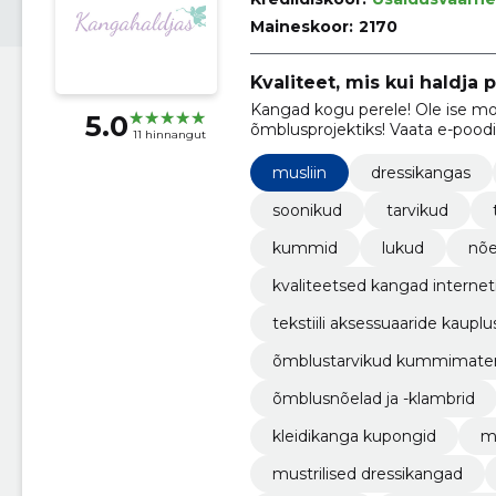
Maineskoor:
2170
Kvaliteet, mis kui haldja p
Kangad kogu perele! Ole ise mo
5.0
õmblusprojektiks! Vaata e-poodi
11 hinnangut
musliin
dressikangas
soonikud
tarvikud
kummid
lukud
nõe
kvaliteetsed kangad internet
tekstiili aksessuaaride kauplu
õmblustarvikud kummimaterj
õmblusnõelad ja -klambrid
kleidikanga kupongid
mo
mustrilised dressikangad