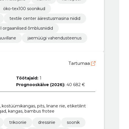
öko-tex100 soonikud
textile center äärestusmasina niidid
il orgaanilised õmblusniidid
uvillane
jaemüügi vahendusteenus
Tartumaa
Töötajaid:
1
Prognooskäive (2026):
40 682 €
ostüümikangas, pits, linane riie, etiketilint
gad, kangas, bambus frotee
trikooriie
dressiriie
soonik