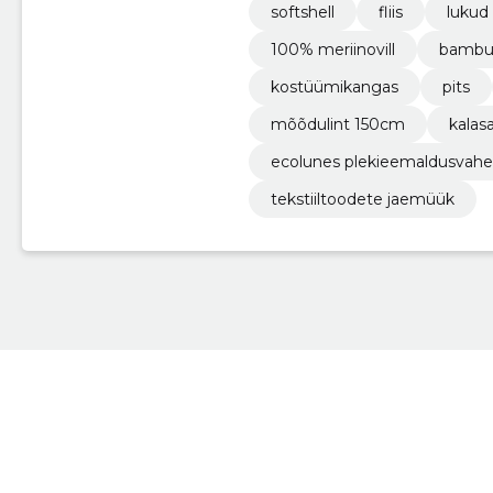
softshell
fliis
lukud
100% meriinovill
bambus
kostüümikangas
pits
mõõdulint 150cm
kalas
ecolunes plekieemaldusvah
tekstiiltoodete jaemüük