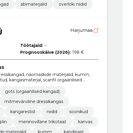
ngad
abimaterjalid
overloki niidid
Ü
Harjumaa
Töötajaid:
–
Prognooskäive (2026):
198 €
us
ressikangad, näomaskide materjalid, kumm,
atud, kangasmaterjal, scanfil orgaanilised
gots (orgaanilised kangad)
mitmevärviline dressikangas
kangarestid
niidid
soonikud
plin
meriinovillane trikotaaž
kanvas
e materjalid
kumm
kandipael