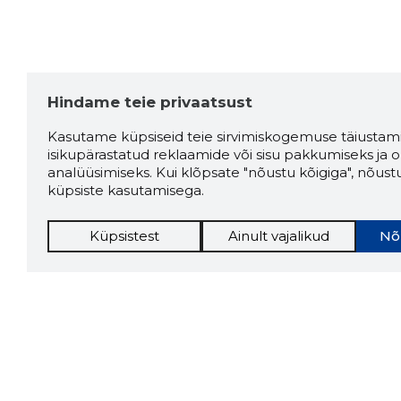
Hindame teie privaatsust
Kasutame küpsiseid teie sirvimiskogemuse täiustami
isikupärastatud reklaamide või sisu pakkumiseks ja o
analüüsimiseks. Kui klõpsate "nõustu kõigiga", nõust
küpsiste kasutamisega.
Küpsistest
Ainult vajalikud
Nõ
Storybo