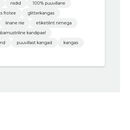
niidid
100% puuvillane
 frotee
glitterkangas
linane riie
etiketilint nimega
abamustriline kandipael
end
puuvillast kangad
kangas