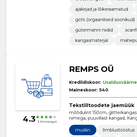
ajakirjad ja lõikeraamatud
gots (orgaanilised soonikud)
gütermanni niidid
scanf
kangasmaterjal
mahepu
REMPS OÜ
Krediidiskoor:
Usaldusväärne
Maineskoor:
540
Tekstiiltoodete jaemüük
mõõdulint 150cm, glitterkangas, k
4.3
nimega, puuvillast kangad, Kan
3 hinnangut
musliin
õmblustööstus