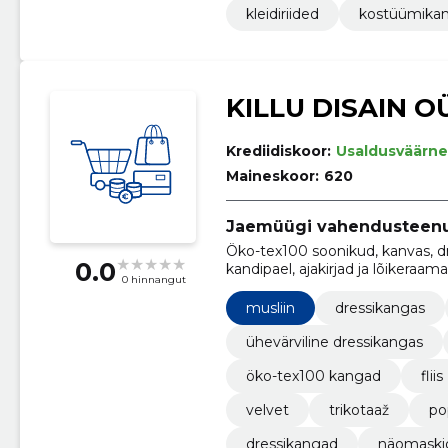
kleidiriided
kostüümika
KILLU DISAIN O
Krediidiskoor:
Usaldusväärne
Maineskoor:
620
Jaemüügi vahendusteen
Öko-tex100 soonikud, kanvas, d
0.0
kandipael, ajakirjad ja lõikeraam
0 hinnangut
õmblusniidid, gütermanni niidid
musliin
dressikangas
ühevärviline dressikangas
öko-tex100 kangad
fliis
velvet
trikotaaž
po
dressikangad
näomaskid