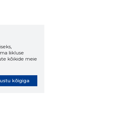
seks,
ma liikluse
ute kõikide meie
ustu kõigiga
oki laiendus ütleb Sulle, mis