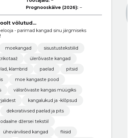
Töötajaid:
–
Prognooskäive (2026):
–
oolt võlutud...
elooja - parimad kangad sinu järgmiseks
!
moekangad
sisustustekstiilid
trikotaaž
ülerõivaste kangad
lad, klambrid
paelad
pitsid
is
moe kangaste pood
s
välisrõivaste kangas müügiks
alidest
kangalukud ja -klõpsud
dekoratiivsed paelad ja pits
daalne džersei tekstiil
ühevärvilised kangad
fliisid