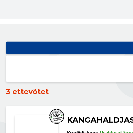
3 ettevõtet
KANGAHALDJAS
Krediidiskoor:
Usaldusväärne