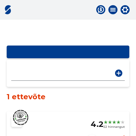
1 ettevõte
4.2
22 hinnangut