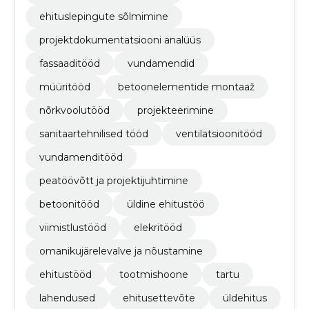
ehituslepingute sõlmimine
projektdokumentatsiooni analüüs
fassaaditööd
vundamendid
müüritööd
betoonelementide montaaž
nõrkvoolutööd
projekteerimine
sanitaartehnilised tööd
ventilatsioonitööd
vundamenditööd
peatöövõtt ja projektijuhtimine
betoonitööd
üldine ehitustöö
viimistlustööd
elekritööd
omanikujärelevalve ja nõustamine
ehitustööd
tootmishoone
tartu
lahendused
ehitusettevõte
üldehitus