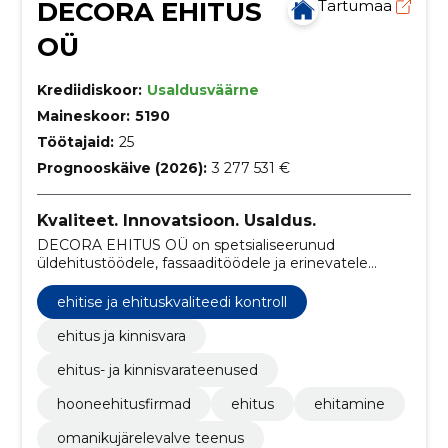
DECORA EHITUS
Tartumaa
OÜ
Krediidiskoor:
Usaldusväärne
Maineskoor:
5190
Töötajaid:
25
Prognooskäive (2026):
3 277 531 €
Kvaliteet. Innovatsioon. Usaldus.
DECORA EHITUS OÜ on spetsialiseerunud
üldehitustöödele, fassaaditöödele ja erinevatele
ehituslahendustele, pakkudes mitmekülgseid
teenuseid alates vundamendist kuni viimistluseni.
ehitise ja ehituskvaliteedi kontroll
ehitus ja kinnisvara
ehitus- ja kinnisvarateenused
hooneehitusfirmad
ehitus
ehitamine
omanikujärelevalve teenus