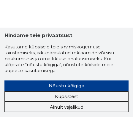
Hindame teie privaatsust
Kasutame küpsiseid teie sirvimiskogemuse
täiustamiseks, isikupärastatud reklaamide või sisu
pakkumiseks ja oma liikluse analüüsimiseks. Kui
klõpsate "nõustu kõigiga", nõustute kõikide meie
küpsiste kasutamisega.
Nõustu kõigiga
Küpsistest
Ainult vajalikud