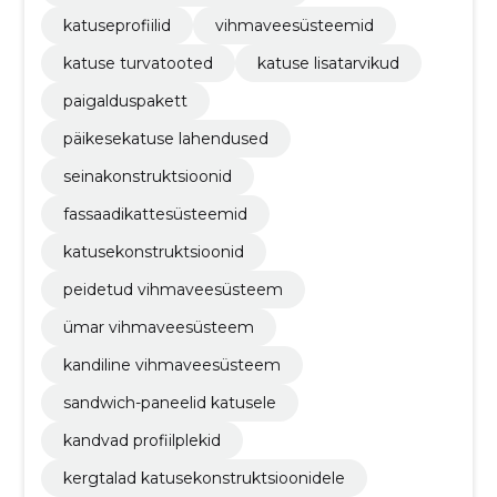
katuseprofiilid
vihmaveesüsteemid
katuse turvatooted
katuse lisatarvikud
paigalduspakett
päikesekatuse lahendused
seinakonstruktsioonid
fassaadikattesüsteemid
katusekonstruktsioonid
peidetud vihmaveesüsteem
ümar vihmaveesüsteem
kandiline vihmaveesüsteem
sandwich-paneelid katusele
kandvad profiilplekid
kergtalad katusekonstruktsioonidele