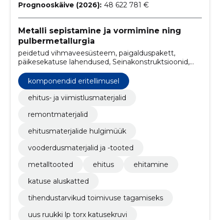
Prognooskäive (2026):
48 622 781 €
Metalli sepistamine ja vormimine ning
pulbermetallurgia
peidetud vihmaveesüsteem, paigalduspakett,
päikesekatuse lahendused, Seinakonstruktsioonid,
fassaadikattesüsteemid, Katusekonstruktsioonid,
komponendid eritellimusel, kergtalad
komponendid eritellimusel
katusekonstruktsioonidele, kandvad profiilplekid,
sandwich-paneelid katusele
ehitus- ja viimistlusmaterjalid
remontmaterjalid
ehitusmaterjalide hulgimüük
vooderdusmaterjalid ja -tooted
metalltooted
ehitus
ehitamine
katuse aluskatted
tihendustarvikud toimivuse tagamiseks
uus ruukki lp torx katusekruvi