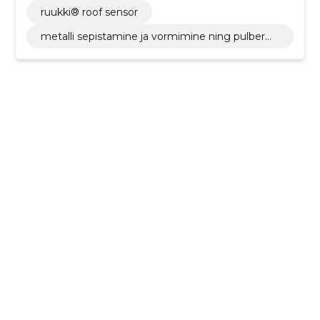
ruukki® roof sensor
metalli sepistamine ja vormimine ning pulberm
etallurgia