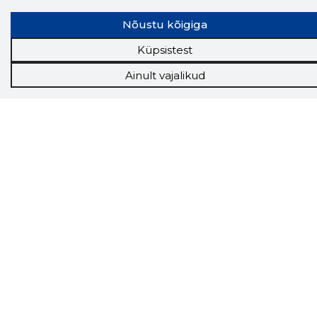
Nõustu kõigiga
Küpsistest
Ainult vajalikud
Storybook
Chrome laiendus
Storybooki laiendus ütleb Sulle, mis firma
veebilehel Sa parajasti viibid ja kui usaldusväärne
see firma täna on.
LAADI LAIENDUS ALLA
Näed helistaja tausta!
Storybooki Äpp toob
Sinuni
OTSEKONTAKTID
400 000 Eesti
ettevõtte ja isikute kohta (juhid, ametnikud).
Andmed on rikastatud maksevõime ja
finantsinfoga.