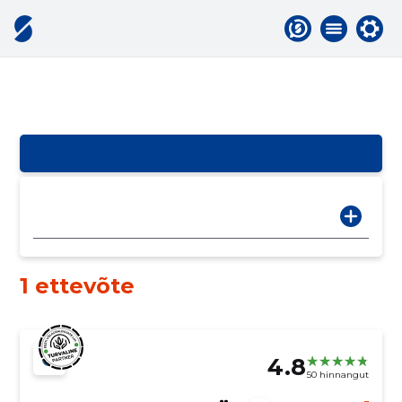
1 ettevõte
4.8
50 hinnangut