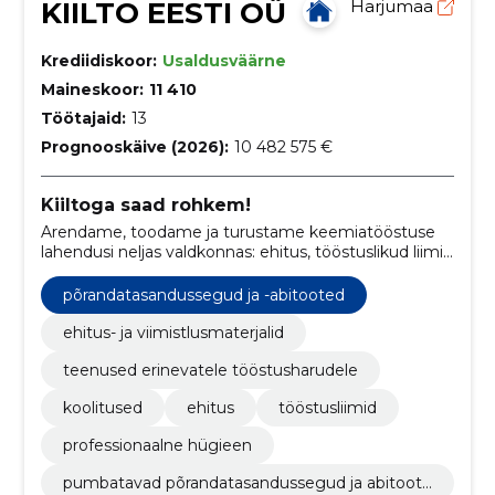
KIILTO EESTI OÜ
Harjumaa
Krediidiskoor:
Usaldusväärne
Maineskoor:
11 410
Töötajaid:
13
Prognooskäive (2026):
10 482 575 €
Kiiltoga saad rohkem!
Arendame, toodame ja turustame keemiatööstuse
lahendusi neljas valdkonnas: ehitus, tööstuslikud liimid
ja tulekaitse, professionaalne hügieen ja tarbekaubad
.
põrandatasandussegud ja -abitooted
ehitus- ja viimistlusmaterjalid
teenused erinevatele tööstusharudele
koolitused
ehitus
tööstusliimid
professionaalne hügieen
pumbatavad põrandatasandussegud ja abitoote