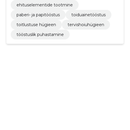
ehituselementide tootmine
paberi- ja papitööstus
toiduainetööstus
toitlustuse hügieen
tervishoiuhügieen
tööstuslik puhastamine