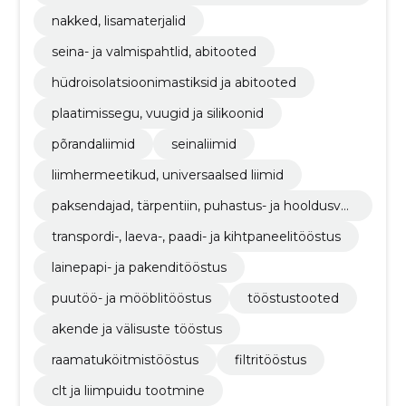
d
nakked, lisamaterjalid
seina- ja valmispahtlid, abitooted
hüdroisolatsioonimastiksid ja abitooted
plaatimissegu, vuugid ja silikoonid
põrandaliimid
seinaliimid
liimhermeetikud, universaalsed liimid
paksendajad, tärpentiin, puhastus- ja hooldusva
hendid
transpordi-, laeva-, paadi- ja kihtpaneelitööstus
lainepapi- ja pakenditööstus
puutöö- ja mööblitööstus
tööstustooted
akende ja välisuste tööstus
raamatuköitmistööstus
filtritööstus
clt ja liimpuidu tootmine