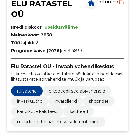
ELU RATASTEL
Tartumaa
OÜ
Krediidiskoor:
Usaldusväärne
Maineskoor:
2830
Töötajaid:
2
Prognooskäive (2026):
513 483 €
Elu Ratastel OÜ - Invaabivahendikeskus
Liikumiseks vajalike elektriliste sõidukite ja hooldamist
lihtsustavate abivahendite müük ja varuosad
erinevatele toodete hooldamiseks.
rulaatorid
ortopeedilised abivahendid
invaskuutrid
invarollerid
shoprider
kaubikute kaldteed
kaldteed
muude materiaalsete varade rentimine