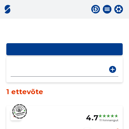
1 ettevõte
4.7
11 hinnangut