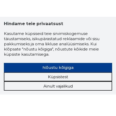
Hindame teie privaatsust
Kasutame küpsiseid teie sirvimiskogemuse
täiustamiseks, isikupärastatud reklaamide või sisu
pakkumiseks ja oma liikluse analüüsimiseks. Kui
klõpsate "nõustu kõigiga", nõustute kõikide meie
küpsiste kasutamisega.
Nõustu kõigiga
Küpsistest
Ainult vajalikud