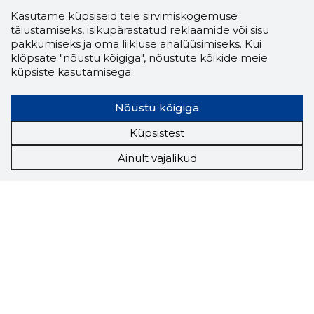
Kasutame küpsiseid teie sirvimiskogemuse
täiustamiseks, isikupärastatud reklaamide või sisu
pakkumiseks ja oma liikluse analüüsimiseks. Kui
klõpsate "nõustu kõigiga", nõustute kõikide meie
küpsiste kasutamisega.
Nõustu kõigiga
Küpsistest
Ainult vajalikud
Storybook
Chrome laiendus
Storybooki laiendus ütleb Sulle, mis firma