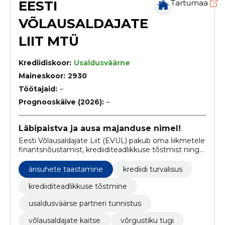
EESTI
Tartumaa
VÕLAUSALDAJATE
LIIT MTÜ
Krediidiskoor:
Usaldusväärne
Maineskoor:
2930
Töötajaid:
–
Prognooskäive (2026):
–
Läbipaistva ja ausa majanduse nimel!
Eesti Võlausaldajate Liit (EVUL) pakub oma liikmetele
finantsnõustamist, krediiditeadlikkuse tõstmist ning
ärikaitse ja partnerlust, aidates neil saavutada edu ja
usaldusväärsust ärimaailmas.
ärisuhete taastamine
krediidi turvalisus
krediiditeadlikkuse tõstmine
usaldusväärse partneri tunnistus
võlausaldajate kaitse
võrgustiku tugi