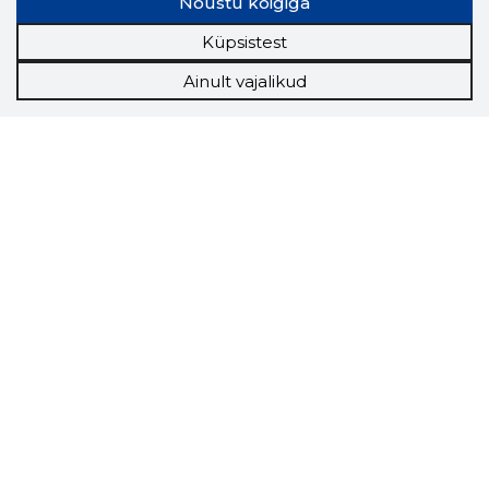
Nõustu kõigiga
Küpsistest
Ainult vajalikud
Storybook
Chrome laiendus
Storybooki laiendus ütleb Sulle, mis firma
veebilehel Sa parajasti viibid ja kui usaldusväärne
see firma täna on.
LAADI LAIENDUS ALLA
Näed helistaja tausta!
Storybooki Äpp toob
Sinuni
OTSEKONTAKTID
400 000 Eesti