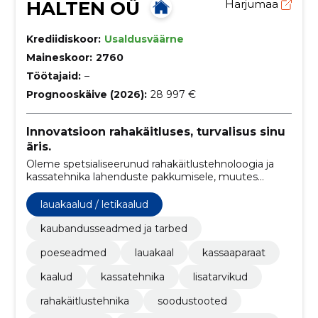
HALTEN OÜ
Harjumaa
Krediidiskoor:
Usaldusväärne
Maineskoor:
2760
Töötajaid:
–
Prognooskäive (2026):
28 997 €
Innovatsioon rahakäitluses, turvalisus sinu
äris.
Oleme spetsialiseerunud rahakäitlustehnoloogia ja
kassatehnika lahenduste pakkumisele, muutes
sularaha haldamise ja äriprotsessid tõhusamaks
lauakaalud / letikaalud
kaubandusseadmed ja tarbed
poeseadmed
lauakaal
kassaaparaat
kaalud
kassatehnika
lisatarvikud
rahakäitlustehnika
soodustooted