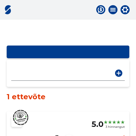
1 ettevõte
5.0
3 hinnangut