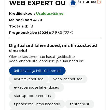
WEB EXPERT OÜ
Pärnumaa
Krediidiskoor:
Usaldusväärne
Maineskoor:
4120
Töötajaid:
18
Prognooskäive (2026):
2 886 722 €
Digitaalsed lahendused, mis lihtsustavad
sinu elu!
Oleme keskendunud kasutajasõbralike
veebilahenduste loomisele ja e-kaubanduse
lahenduste arendamisele, eesmärgiga muuta
klientide elu lihtsamaks, pakkudes tipptasemel
äritarkvara ja infosüsteemid
digitooteid ja teenuseid.
arvutirakendused
veebilahendused
e-kaubanduse lahendused
startup tootearendus
tipptasemel infosüsteemid
täisteenust