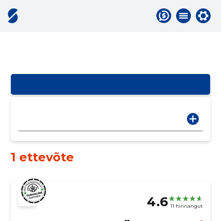
1 ettevõte
4.6
11 hinnangut