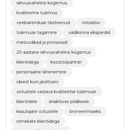
rahvusvaheline kogemus
kvaliteetne tulemus
veebiarenduse täisteenust
initsiatiivi
tulemuse tagamine
valdkonna eksperdid
metoodikad ja protsessid
20-aastane rahvusvaheline kogemus
klientidega
koostööpartner
personaalne lähenemine
ideest kuni järeltoeni
ootustele vastava kvaliteetse tulemuse
klientidele
atraktiivse pildikeele
kasutajate ootustele
broneerimiseks
nimekate klientidega