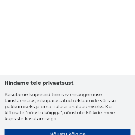
Hindame teie privaatsust
Kasutame küpsiseid teie sirvimiskogemuse
täiustamiseks, isikupärastatud reklaamide või sisu
pakkumiseks ja oma liikluse analüüsimiseks. Kui
klõpsate "nõustu kõigiga", nõustute kõikide meie
küpsiste kasutamisega.
Nõustu kõigiga