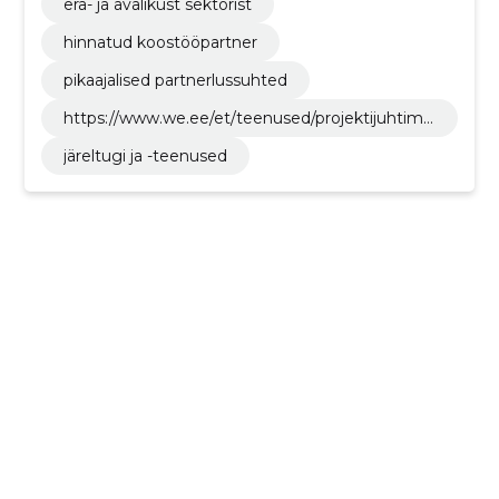
era- ja avalikust sektorist
hinnatud koostööpartner
pikaajalised partnerlussuhted
https://www.we.ee/et/teenused/projektijuhtimi
ne
järeltugi ja -teenused