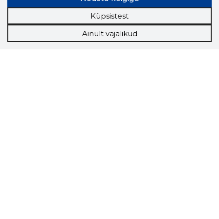
Küpsistest
Ainult vajalikud
Storybook
Chrome laiendus
Storybooki laiendus ütleb Sulle, mis firma
veebilehel Sa parajasti viibid ja kui usaldusväärne
see firma täna on.
LAADI LAIENDUS ALLA
Näed helistaja tausta!
Storybooki Äpp toob
Sinuni
OTSEKONTAKTID
400 000 Eesti
ettevõtte ja isikute kohta (juhid, ametnikud).