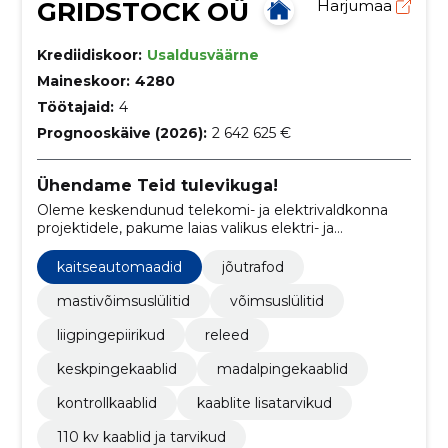
GRIDSTOCK OÜ
Harjumaa
Krediidiskoor:
Usaldusväärne
Maineskoor:
4280
Töötajaid:
4
Prognooskäive (2026):
2 642 625 €
Ühendame Teid tulevikuga!
Oleme keskendunud telekomi- ja elektrivaldkonna
projektidele, pakume laias valikus elektri- ja
telekommunikatsioonitarvikuid.
kaitseautomaadid
jõutrafod
mastivõimsuslülitid
võimsuslülitid
liigpingepiirikud
releed
keskpingekaablid
madalpingekaablid
kontrollkaablid
kaablite lisatarvikud
110 kv kaablid ja tarvikud