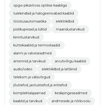
opgw piksetross optilise kaabliga
tulekindlad ja halogeenivabad kaablid
tööstusautomaatika
elektrikilbid
pistikupesad ja lülitid
maandustarvikud
kinnitustarvikud
küttekaablid ja termostaadid
alarmi ja valveseadmed
antennid ja tarvikud
arvutivõrgu kaablid
audio/video
elektrikilbid ja lattliinid
telekom ja välisvõrgud
jõutrafod, jaotustrafod ja eritrafod
komplektalajaamad
keskpingeseadmed
kaablid ja tarvikud
andmeside ja nõrkvoolu