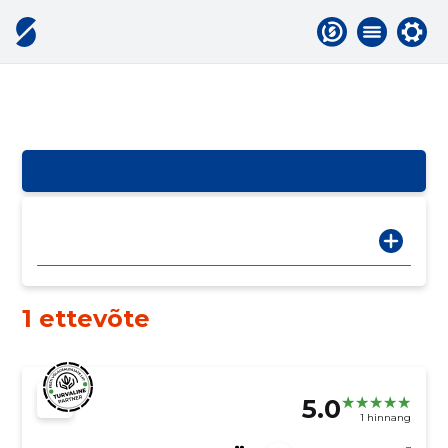
1 ettevõte
5.0
1 hinnang