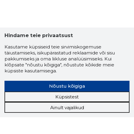
Hindame teie privaatsust
Kasutame küpsiseid teie sirvimiskogemuse
täiustamiseks, isikupärastatud reklaamide või sisu
pakkumiseks ja oma liikluse analüüsimiseks. Kui
klõpsate "nõustu kõigiga", nõustute kõikide meie
küpsiste kasutamisega.
Nõustu kõigiga
Küpsistest
Ainult vajalikud