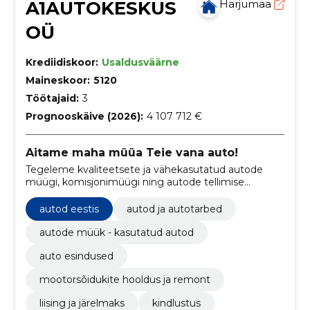
A1AUTOKESKUS
Harjumaa
OÜ
Krediidiskoor:
Usaldusväärne
Maineskoor:
5120
Töötajaid:
3
Prognooskäive (2026):
4 107 712 €
Aitame maha müüa Teie vana auto!
Tegeleme kvaliteetsete ja vähekasutatud autode
müügi, komisjonimüügi ning autode tellimise
teenustega Euroopast ja Skandinaaviast, pakkudes
lisaks professionaalset autohooldust, käsipesu ja
autod eestis
autod ja autotarbed
mitmekülgseid kindlustusteenuseid, et rahuldada
igasuguseid autoomaniku vajadusi.
autode müük - kasutatud autod
auto esindused
mootorsõidukite hooldus ja remont
liising ja järelmaks
kindlustus