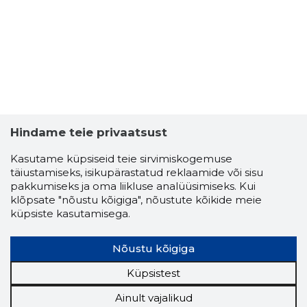
Hindame teie privaatsust
Kasutame küpsiseid teie sirvimiskogemuse
täiustamiseks, isikupärastatud reklaamide või sisu
pakkumiseks ja oma liikluse analüüsimiseks. Kui
klõpsate "nõustu kõigiga", nõustute kõikide meie
küpsiste kasutamisega.
Nõustu kõigiga
Küpsistest
Ainult vajalikud