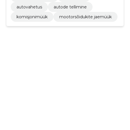
autovahetus
autode tellimine
komisjonimüük
mootorsõidukite jaemüük