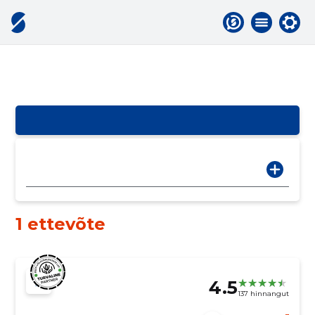
1 ettevõte
4.5
137 hinnangut