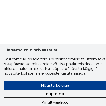
Hindame teie privaatsust
Kasutame küpsiseid teie sirvimiskogemuse täiustamiseks,
isikupärastatud reklaamide või sisu pakkumiseks ja oma
liikluse analüüsimiseks. Kui klõpsate "nõustu kõigiga",
nõustute kõikide meie küpsiste kasutamisega.
Storybook
Nõustu kõigiga
Chrome laiendus
Küpsistest
Storybooki laiendus ütleb Sulle, mis firma
Ainult vajalikud
veebilehel Sa parajasti viibid ja kui usaldusväärne