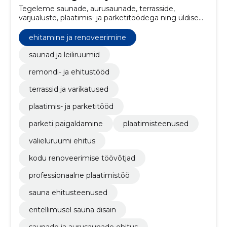
Tegeleme saunade, aurusaunade, terrasside,
varjualuste, plaatimis- ja parketitöödega ning üldise
remondi ja ehitustöödega.
ehitamine ja renoveerimine
saunad ja leiliruumid
remondi- ja ehitustööd
terrassid ja varikatused
plaatimis- ja parketitööd
parketi paigaldamine
plaatimisteenused
välieluruumi ehitus
kodu renoveerimise töövõtjad
professionaalne plaatimistöö
sauna ehitusteenused
eritellimusel sauna disain