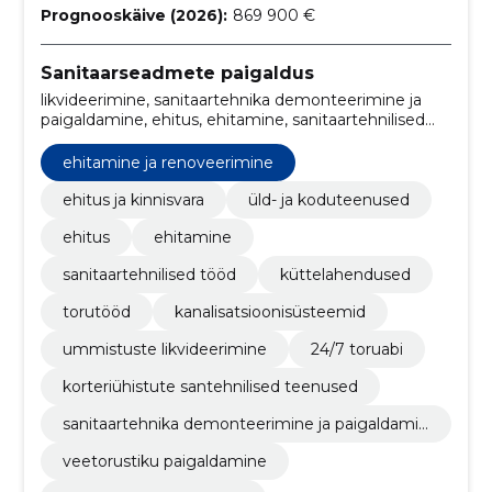
Prognooskäive (2026):
869 900 €
Sanitaarseadmete paigaldus
likvideerimine, sanitaartehnika demonteerimine ja
paigaldamine, ehitus, ehitamine, sanitaartehnilised
tööd, küttelahendused, torutööd,
Kanalisatsioonisüsteemid, Ummistuste likvideerimine,
ehitamine ja renoveerimine
24/7 toruabi
ehitus ja kinnisvara
üld- ja koduteenused
ehitus
ehitamine
sanitaartehnilised tööd
küttelahendused
torutööd
kanalisatsioonisüsteemid
ummistuste likvideerimine
24/7 toruabi
korteriühistute santehnilised teenused
sanitaartehnika demonteerimine ja paigaldamin
e
veetorustiku paigaldamine