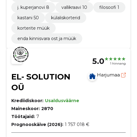
j. kuperjanovi 8
vallikraavi 10
filosoofi 1
kastani 50
külaliskorterid
korterite müük
enda kinnisvara ost ja müük
5.0
1 hinnang
EL- SOLUTION
Harjumaa
OÜ
Krediidiskoor:
Usaldusväärne
Maineskoor:
2870
Töötajaid:
7
Prognooskäive (2026):
1 757 018 €