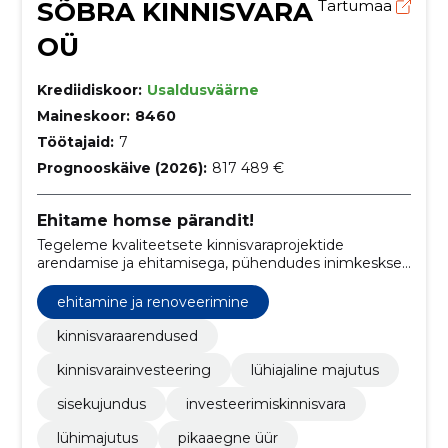
SÕBRA KINNISVARA
Tartumaa
OÜ
Krediidiskoor:
Usaldusväärne
Maineskoor:
8460
Töötajaid:
7
Prognooskäive (2026):
817 489 €
Ehitame homse pärandit!
Tegeleme kvaliteetsete kinnisvaraprojektide
arendamise ja ehitamisega, pühendudes inimkeskse
linnaruumi loomisele Tartus.
ehitamine ja renoveerimine
kinnisvaraarendused
kinnisvarainvesteering
lühiajaline majutus
sisekujundus
investeerimiskinnisvara
lühimajutus
pikaaegne üür