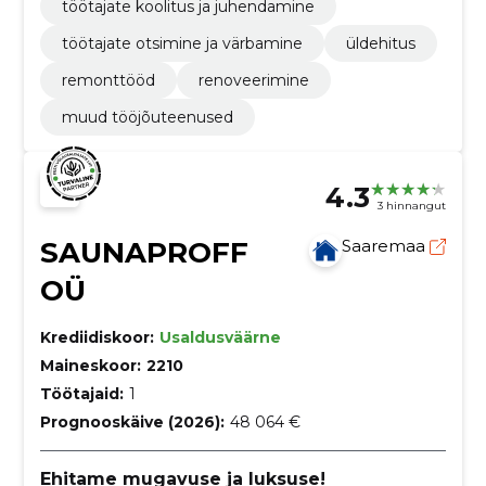
töötajate koolitus ja juhendamine
töötajate otsimine ja värbamine
üldehitus
remonttööd
renoveerimine
muud tööjõuteenused
4.3
3 hinnangut
SAUNAPROFF
Saaremaa
OÜ
Krediidiskoor:
Usaldusväärne
Maineskoor:
2210
Töötajaid:
1
Prognooskäive (2026):
48 064 €
Ehitame mugavuse ja luksuse!