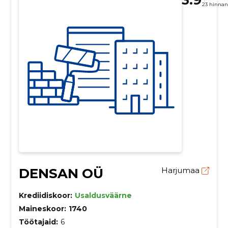
23 hinna
DENSAN OÜ
Harjumaa
Krediidiskoor:
Usaldusväärne
Maineskoor:
1740
Töötajaid:
6