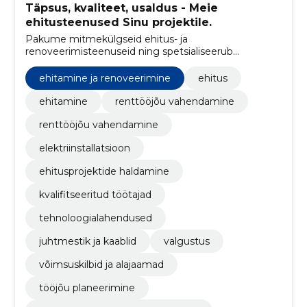
Täpsus, kvaliteet, usaldus - Meie
ehitusteenused Sinu projektile.
Pakume mitmekülgseid ehitus- ja
renoveerimisteenuseid ning spetsialiseerub
kvalifitseeritud renttööjõu vahendamisele, tagades
klientidele tõhusa ja professionaalse meeskonna.
ehitamine ja renoveerimine
ehitus
ehitamine
renttööjõu vahendamine
renttööjõu vahendamine
elektriinstallatsioon
ehitusprojektide haldamine
kvalifitseeritud töötajad
tehnoloogialahendused
juhtmestik ja kaablid
valgustus
võimsuskilbid ja alajaamad
tööjõu planeerimine