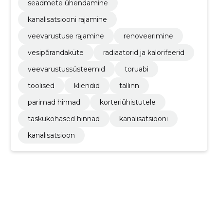
seadmete ühendamine
kanalisatsiooni rajamine
veevarustuse rajamine
renoveerimine
vesipõrandaküte
radiaatorid ja kalorifeerid
veevarustussüsteemid
toruabi
töölised
kliendid
tallinn
parimad hinnad
korteriühistutele
taskukohased hinnad
kanalisatsiooni
kanalisatsioon