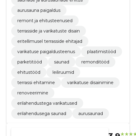
saunade ja aurusaunade ehitus
aurusauna paigaldus
remont ja ehitusteenused
terrasside ja varikatuste disain
eritellimusel terrasside ehitajad
varikatuse paigaldusteenus
plaatimistööd
parketitööd
saunad
remonditööd
ehitustööd
leiliruumid
terrassi ehitamine
varikatuse disainimine
renoveerimine
erilahendustega varikatused
erilahendusega saunad
aurusaunad
3.9