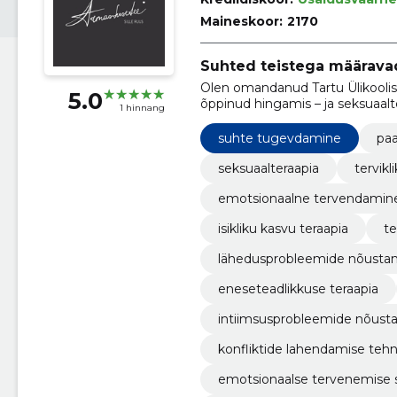
Maineskoor:
2170
Suhted teistega määravad
Olen omandanud Tartu Ülikoolis
5.0
õppinud hingamis – ja seksuaalt
1 hinnang
ning laiendanud oma teadmisi pa
terapeudina juba 4 aastat.
suhte tugevdamine
paa
seksuaalteraapia
tervikl
emotsionaalne tervendamin
isikliku kasvu teraapia
te
lähedusprobleemide nõusta
eneseteadlikkuse teraapia
intiimsusprobleemide nõust
konfliktide lahendamise tehn
emotsionaalse tervenemise 