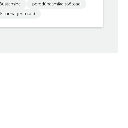
nõustamine
peredünaamika töötoad
eklaamiagentuurid