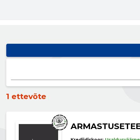
1 ettevõte
ARMASTUSETEE
Krediidiskoor:
Usaldusväärne