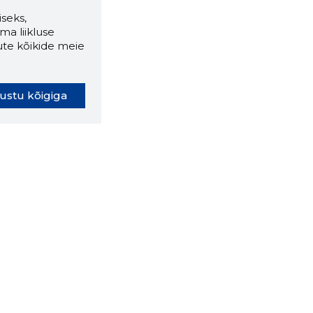
seks,
ma liikluse
ute kõikide meie
ustu kõigiga
oki laiendus ütleb Sulle, mis
eebilehel Sa parajasti viibid ja
ldusväärne see firma täna on.
 LAIENDUS ALLA