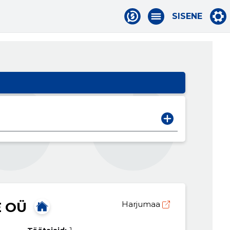
SISENE
 OÜ
Harjumaa