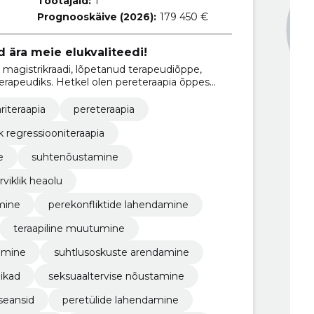
Töötajaid:
1
Prognooskäive (2026):
179 450 €
 ära meie elukvaliteedi!
 magistrikraadi, lõpetanud terapeudiõppe,
erapeudiks. Hetkel olen pereteraapia õppes
ariteraapia õppes. Ametlikult töötan
riteraapia
pereteraapia
ik regressiooniteraapia
e
suhtenõustamine
rviklik heaolu
mine
perekonfliktide lahendamine
teraapiline muutumine
amine
suhtlusoskuste arendamine
ikad
seksuaaltervise nõustamine
seansid
peretülide lahendamine