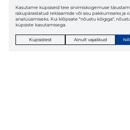
Kasutame küpsiseid teie sirvimiskogemuse täiustami
isikupärastatud reklaamide või sisu pakkumiseks ja o
analüüsimiseks. Kui klõpsate "nõustu kõigiga", nõust
küpsiste kasutamisega.
Küpsistest
Ainult vajalikud
Nõ
Storybo
Storybook
firma v
kui usa
Chrome laiendus
LAADI