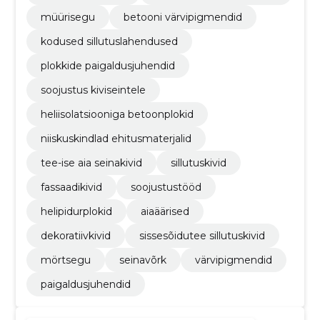
müürisegu
betooni värvipigmendid
kodused sillutuslahendused
plokkide paigaldusjuhendid
soojustus kiviseintele
heliisolatsiooniga betoonplokid
niiskuskindlad ehitusmaterjalid
tee-ise aia seinakivid
sillutuskivid
fassaadikivid
soojustustööd
helipidurplokid
aiaäärised
dekoratiivkivid
sissesõidutee sillutuskivid
mörtsegu
seinavõrk
värvipigmendid
paigaldusjuhendid