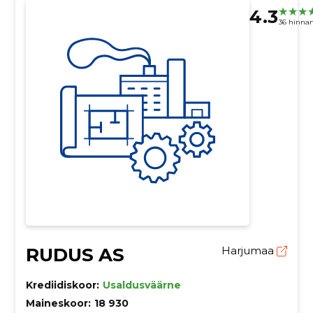
4.3
36 hinna
RUDUS AS
Harjumaa
Krediidiskoor:
Usaldusväärne
Maineskoor:
18 930