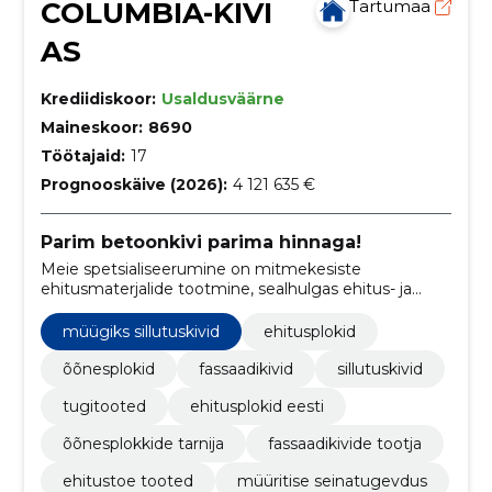
COLUMBIA-KIVI
Tartumaa
AS
Krediidiskoor:
Usaldusväärne
Maineskoor:
8690
Töötajaid:
17
Prognooskäive (2026):
4 121 635 €
Parim betoonkivi parima hinnaga!
Meie spetsialiseerumine on mitmekesiste
ehitusmaterjalide tootmine, sealhulgas ehitus- ja
maastikukujunduse plokid ning kivid.
müügiks sillutuskivid
ehitusplokid
õõnesplokid
fassaadikivid
sillutuskivid
tugitooted
ehitusplokid eesti
õõnesplokkide tarnija
fassaadikivide tootja
ehitustoe tooted
müüritise seinatugevdus