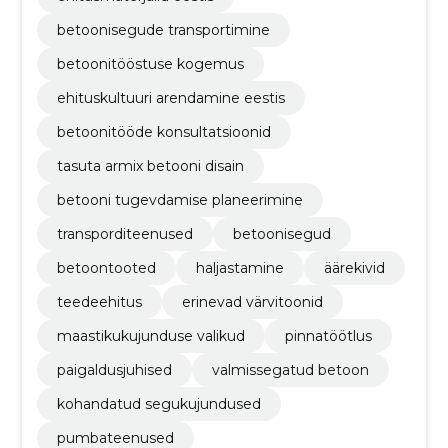
betoonisegude transportimine
betoonitööstuse kogemus
ehituskultuuri arendamine eestis
betoonitööde konsultatsioonid
tasuta armix betooni disain
betooni tugevdamise planeerimine
transporditeenused
betoonisegud
betoontooted
haljastamine
äärekivid
teedeehitus
erinevad värvitoonid
maastikukujunduse valikud
pinnatöötlus
paigaldusjuhised
valmissegatud betoon
kohandatud segukujundused
pumbateenused