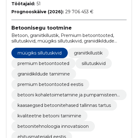
Töötajaid:
51
Prognooskäive (2026):
29 706 453 €
Betoonisegu tootmine
Betoon, graniitkillustik, Premium betoontooted,
sillutuskivid, müügiks sillutuskivid, graniidikildude
tarnimine, premium betoontooted Eestis, betooni
kohaletoimetamine ja pumpamisteenused,
müügiks sillutuskivid
graniitkillustik
kaasaegsed betoonitehased Tallinnas Tartus,
kvaliteetne betooni tarnimine
premium betoontooted
sillutuskivid
graniidikildude tarnimine
premium betoontooted eestis
betooni kohaletoimetamine ja pumpamisteenu
sed
kaasaegsed betoonitehased tallinnas tartus
kvaliteetne betooni tarnimine
betoonitehnoloogia innovatsioon
ehitusmaterjalid eestis