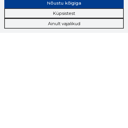
Nõustu kõigiga
Küpsistest
Ainult vajalikud
Storybook
Chrome laiendus
Storybooki laiendus ütleb Sulle, mis firma
veebilehel Sa parajasti viibid ja kui usaldusväärne
see firma täna on.
LAADI LAIENDUS ALLA
Näed helistaja tausta!
Storybooki Äpp toob
Sinuni
OTSEKONTAKTID
400 000 Eesti