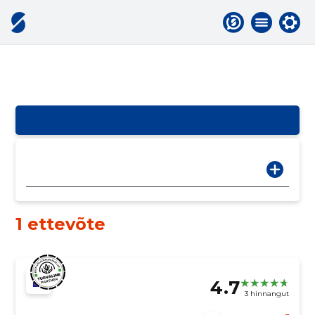
1 ettevõte
4.7
3 hinnangut