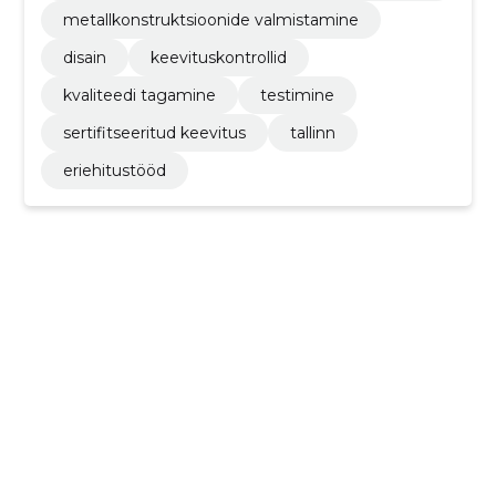
isühenduste
metallkonstruktsioonide valmistamine
disain
keevituskontrollid
kvaliteedi tagamine
testimine
sertifitseeritud keevitus
tallinn
eriehitustööd