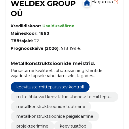
WELDEX GROUP
Harjumaa
OÜ
Krediidiskoor:
Usaldusväärne
Maineskoor:
1660
Töötajaid:
22
Prognooskäive (2026):
918 199 €
Metallkonstruktsioonide meistrid.
Panustame kvaliteeti, ohutusse ning klientide
vajaduste täpsele rahuldamisele, tagades
professionaalsuse ja innovatsiooni kõigis meie
teenustes.
keevituste mittepurustav kontroll
mittelõhkuvad keevitatud ühenduste mittepur
ustav kontroll
metallkonstruktsioonide tootmine
metallkonstruktsioonide paigaldamine
projekteerimine
keevitustööd