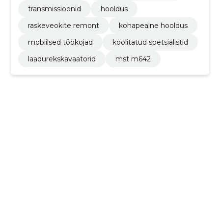
transmissioonid
hooldus
raskeveokite remont
kohapealne hooldus
mobiilsed töökojad
koolitatud spetsialistid
laadurekskavaatorid
mst m642