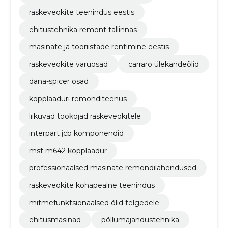
raskeveokite teenindus eestis
ehitustehnika remont tallinnas
masinate ja tööriistade rentimine eestis
raskeveokite varuosad
carraro ülekandeõlid
dana-spicer osad
kopplaaduri remonditeenus
liikuvad töökojad raskeveokitele
interpart jcb komponendid
mst m642 kopplaadur
professionaalsed masinate remondilahendused
raskeveokite kohapealne teenindus
mitmefunktsionaalsed õlid telgedele
ehitusmasinad
põllumajandustehnika