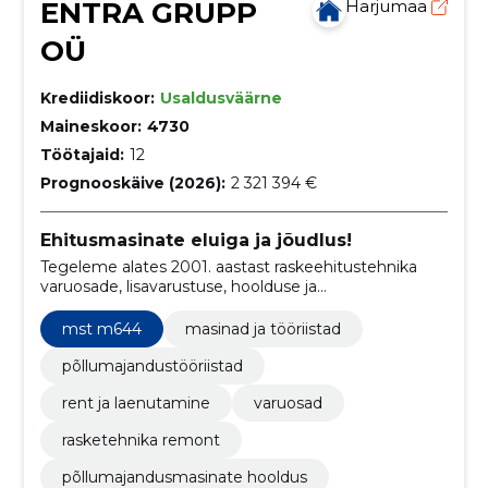
ENTRA GRUPP
Harjumaa
OÜ
Krediidiskoor:
Usaldusväärne
Maineskoor:
4730
Töötajaid:
12
Prognooskäive (2026):
2 321 394 €
Ehitusmasinate eluiga ja jõudlus!
Tegeleme alates 2001. aastast raskeehitustehnika
varuosade, lisavarustuse, hoolduse ja
remonditeenuste pakkumisega.
mst m644
masinad ja tööriistad
põllumajandustööriistad
rent ja laenutamine
varuosad
rasketehnika remont
põllumajandusmasinate hooldus