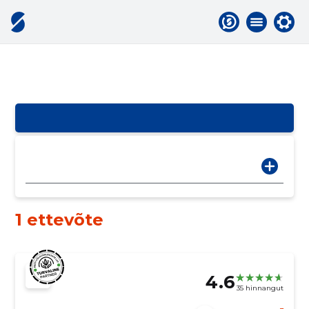
1 ettevõte
4.6
35 hinnangut