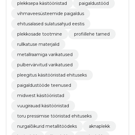
plekksepa käsitööriistad
paigaldustööd
vihmaveesüsteemide paigaldus
ehitusalased sulatusahjud eestis
plekkosade tootmine
profiillehe tarned
rullkatuse materjalid
metallraamiga varikatused
pulbervärvitud varikatused
pleegitus käsitööriistad ehituseks
paigaldustööde teenused
midwest käsitööriistad
vuugirauad käsitööriistad
toru pressimise tööriistad ehituseks
nurgalõikurid metallitöödeks
aknaplekk