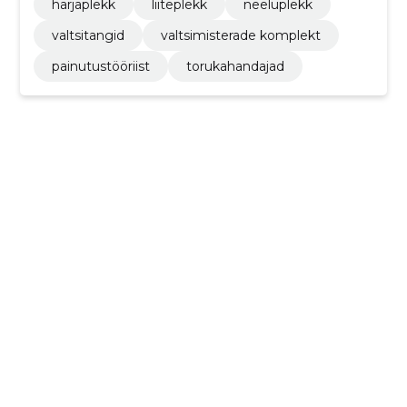
harjaplekk
liiteplekk
neeluplekk
valtsitangid
valtsimisterade komplekt
painutustööriist
torukahandajad