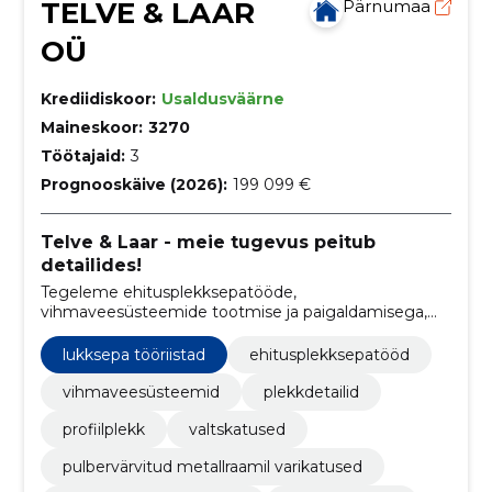
TELVE & LAAR
Pärnumaa
OÜ
Krediidiskoor:
Usaldusväärne
Maineskoor:
3270
Töötajaid:
3
Prognooskäive (2026):
199 099 €
Telve & Laar - meie tugevus peitub
detailides!
Tegeleme ehitusplekksepatööde,
vihmaveesüsteemide tootmise ja paigaldamisega,
samuti profiilplekk- ja valtskatuste ning varikatuste
loomisega.
lukksepa tööriistad
ehitusplekksepatööd
vihmaveesüsteemid
plekkdetailid
profiilplekk
valtskatused
pulbervärvitud metallraamil varikatused