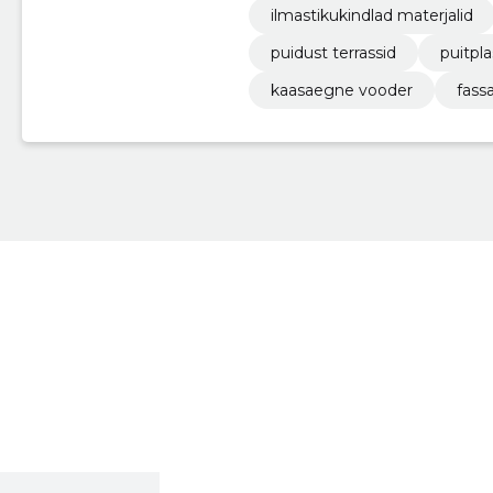
ilmastikukindlad materjalid
puidust terrassid
puitpl
kaasaegne vooder
fass