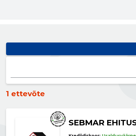
1 ettevõte
SEBMAR EHITU
Krediidiskoor:
Usaldusväärne