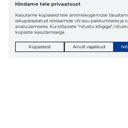
Hindame teie privaatsust
Kasutame küpsiseid teie sirvimiskogemuse täiustami
isikupärastatud reklaamide või sisu pakkumiseks ja o
analüüsimiseks. Kui klõpsate "nõustu kõigiga", nõust
küpsiste kasutamisega.
Küpsistest
Ainult vajalikud
Nõ
Storybo
Storybook
firma v
kui usa
Chrome laiendus
LAADI