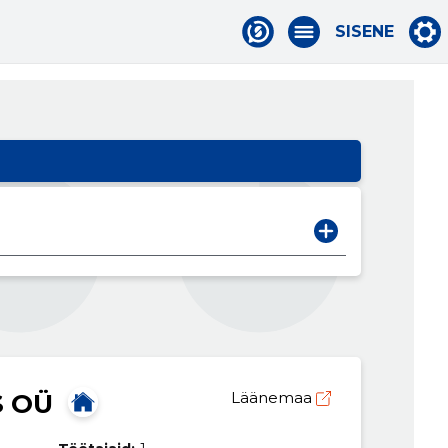
SISENE
S OÜ
Läänemaa