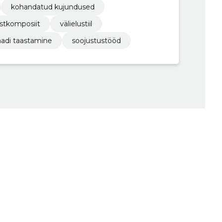
kohandatud kujundused
astkomposiit
välielustiil
aadi taastamine
soojustustööd