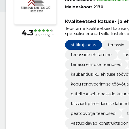
Maineskoor:
2170
Kvaliteetsed katuse- ja e
Teostame kvaliteetseid katuse-, 
4.3
spetsialiseerunud viilkatustele,
3 hinnangut
terviklikke lahendusi nii era- kui ä
stiilikujundus
terrassid
terrasside ehitamine
fa
terrassi ehituse teenused
kaubandusliku ehituse töövõ
kodu renoveerimise töövõtj
eritellimusel terrasside kujun
fassaadi parendamise lahen
peatöövõtja teenused
vastupidavad konstruktsioon