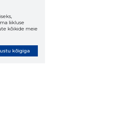
seks,
ma liikluse
ute kõikide meie
ustu kõigiga
oki laiendus ütleb Sulle, mis
eebilehel Sa parajasti viibid ja
ldusväärne see firma täna on.
 LAIENDUS ALLA