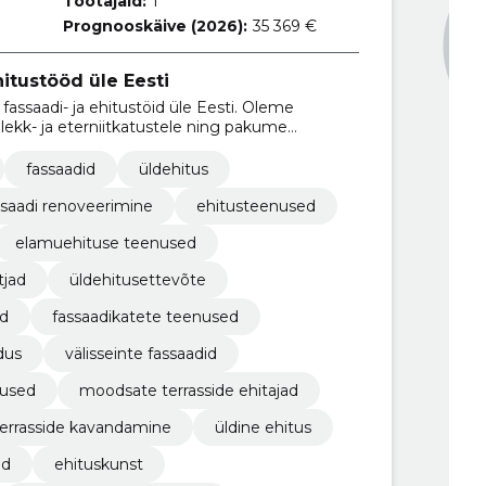
Töötajaid:
1
Prognooskäive (2026):
35 369 €
hitustööd üle Eesti
fassaadi- ja ehitustöid üle Eesti. Oleme
 plekk- ja eterniitkatustele ning pakume
riklientidele.
fassaadid
üldehitus
ssaadi renoveerimine
ehitusteenused
elamuehituse teenused
tjad
üldehitusettevõte
ad
fassaadikatete teenused
dus
välisseinte fassaadid
dused
moodsate terrasside ehitajad
terrasside kavandamine
üldine ehitus
id
ehituskunst